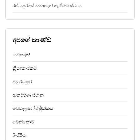
රත්නපුරයේ නවාතැන් ගැනීමට ස්ථාන
අපගේ කාණ්ඩ
නවාතැන්
ක්‍රියාකාරකම්
අනුරාධපුර
ආකර්ෂණ ස්ථාන
මඩකලපුව දිස්ත්‍රික්කය
බෙන්තොට
බිංගිරිය