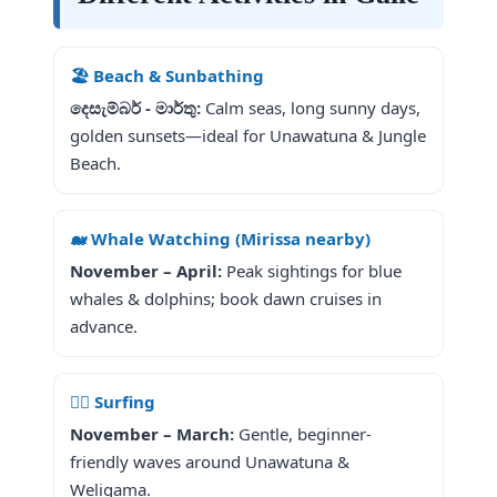
🏖️ Beach & Sunbathing
දෙසැම්බර් - මාර්තු:
Calm seas, long sunny days,
golden sunsets—ideal for Unawatuna & Jungle
Beach.
🐋 Whale Watching (Mirissa nearby)
November – April:
Peak sightings for blue
whales & dolphins; book dawn cruises in
advance.
🏄‍♂️ Surfing
November – March:
Gentle, beginner-
friendly waves around Unawatuna &
Weligama.