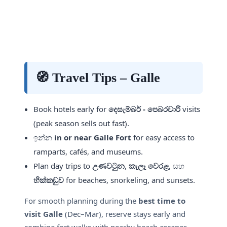
🧭 Travel Tips – Galle
Book hotels early for
දෙසැම්බර් - පෙබරවාරි
visits
(peak season sells out fast).
ඉන්න
in or near Galle Fort
for easy access to
ramparts, cafés, and museums.
Plan day trips to
උණවටුන
,
කැලෑ වෙරළ
, සහ
හික්කඩුව
for beaches, snorkeling, and sunsets.
For smooth planning during the
best time to
visit Galle
(Dec–Mar), reserve stays early and