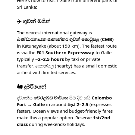
Here’s how to reach Galle from different parts of
Sri Lanka:
✈️ ගුවන් මගින්
The nearest international gateway is
බණ්ඩාරනායක ජාත්‍යන්තර ගුවන් තොටුපළ (CMB)
in Katunayake (about 150 km). The fastest route
is via the
E01 Southern Expressway
to Galle—
typically
~2–2.5 hours
by taxi or private
transfer.
කොග්ගල
(nearby) has a small domestic
airfield with limited services.
🚂 දුම්රියෙන්
දර්ශනීය
වෙරළබඩ මාර්ගය
සිට දිව යයි
Colombo
Fort → Galle
in around
පැය 2–2.5
(expresses
faster). Ocean views and budget-friendly fares
make this a popular option. Reserve
1st/2nd
class
during weekends/holidays.