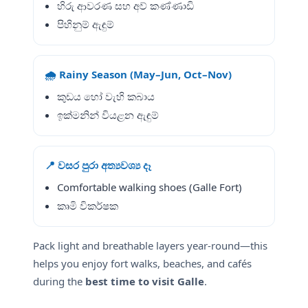
හිරු ආවරණ සහ අව් කණ්ණාඩි
පිහිනුම් ඇඳුම්
🌧️ Rainy Season (May–Jun, Oct–Nov)
කුඩය හෝ වැහි කබාය
ඉක්මනින් වියළන ඇඳුම්
📍 වසර පුරා අත්‍යවශ්‍ය දෑ
Comfortable walking shoes (Galle Fort)
කෘමි විකර්ෂක
Pack light and breathable layers year-round—this
helps you enjoy fort walks, beaches, and cafés
during the
best time to visit Galle
.