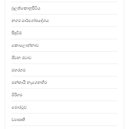
බුලත්කොහුපිටිය
නගර මාර්ගෝපදේශය
සිදුවීම්
කොලොන්නාව
ජීවන රටාව
මහරගම
මන්තායි නැගෙනහිර
මීරිගම
මොරටුව
ව්‍යාපෘති