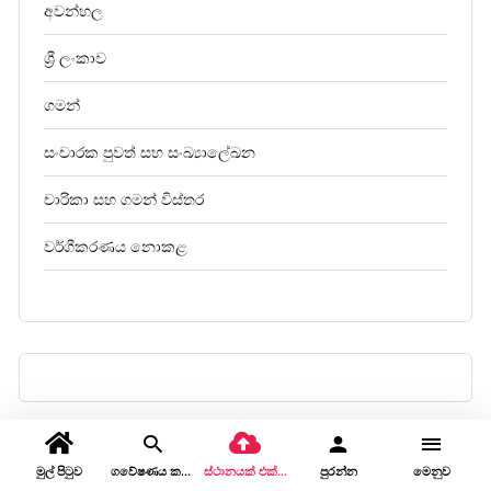
අවන්හල
ශ්‍රී ලංකාව
ගමන්
සංචාරක පුවත් සහ සංඛ්‍යාලේඛන
චාරිකා සහ ගමන් විස්තර
වර්ගීකරණය නොකළ
මුල් පිටුව
ගවේෂණය කරන්න
ස්ථානයක් එක් කරන්න
පුරන්න
මෙනුව