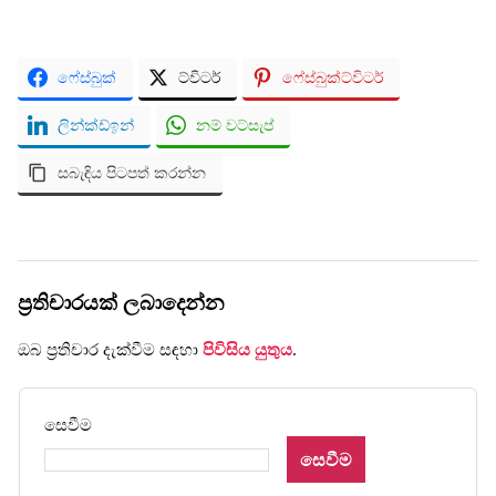
ෆේස්බුක්
ට්විටර්
ෆේස්බුක්ට්විටර්
ලින්ක්ඩ්ඉන්
නම් වට්සැප්
සබැඳිය පිටපත් කරන්න
ප්‍රතිචාරයක් ලබාදෙන්න
ඔබ ප්‍රතිචාර දැක්වීම සඳහා
පිවිසිය යුතුය
.
සෙවීම
සෙවීම