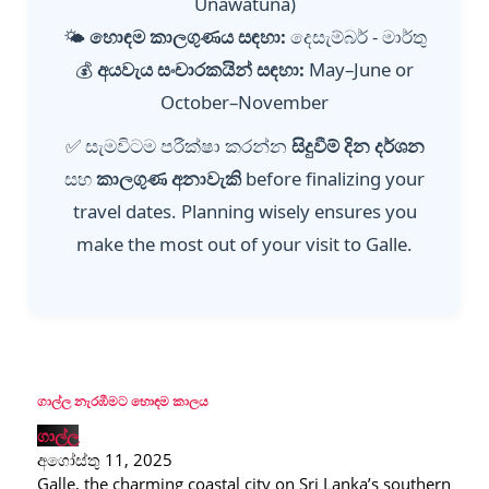
Unawatuna)
🌤️
හොඳම කාලගුණය සඳහා:
දෙසැම්බර් - මාර්තු
💰
අයවැය සංචාරකයින් සඳහා:
May–June or
October–November
✅ සැමවිටම පරීක්ෂා කරන්න
සිදුවීම් දින දර්ශන
සහ
කාලගුණ අනාවැකි
before finalizing your
travel dates. Planning wisely ensures you
make the most out of your visit to Galle.
ගාල්ල නැරඹීමට හොඳම කාලය
ගාල්ල
අගෝස්තු 11, 2025
Galle, the charming coastal city on Sri Lanka’s southern