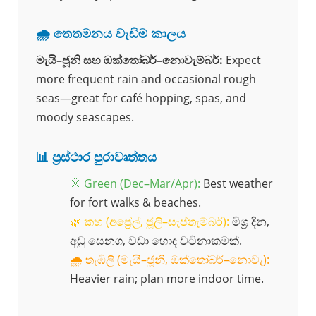
🌧️ තෙතමනය වැඩිම කාලය
මැයි–ජූනි සහ ඔක්තෝබර්–නොවැම්බර්:
Expect
more frequent rain and occasional rough
seas—great for café hopping, spas, and
moody seascapes.
📊 ප්‍රස්ථාර පුරාවෘත්තය
🌞 Green (Dec–Mar/Apr):
Best weather
for fort walks & beaches.
🌿 කහ (අප්‍රේල්, ජූලි–සැප්තැම්බර්):
මිශ්‍ර දින,
අඩු සෙනග, වඩා හොඳ වටිනාකමක්.
🌧️ තැඹිලි (මැයි–ජූනි, ඔක්තෝබර්–නොවැ):
Heavier rain; plan more indoor time.