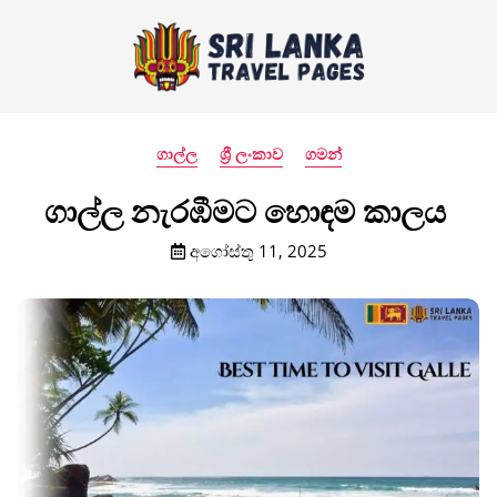
ගාල්ල
ශ්‍රී ලංකාව
ගමන්
ගාල්ල නැරඹීමට හොඳම කාලය
අගෝස්තු 11, 2025