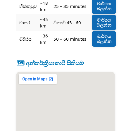
~18
මාර්ගය
හික්කඩුව
25 – 35 minutes
බලන්න
km
~45
මාර්ගය
මාතර
විනාඩි 45 - 60
බලන්න
km
~36
මාර්ගය
මිරිස්ස
50 – 60 minutes
බලන්න
km
🗺️ අන්තර්ක්‍රියාකාරී සිතියම