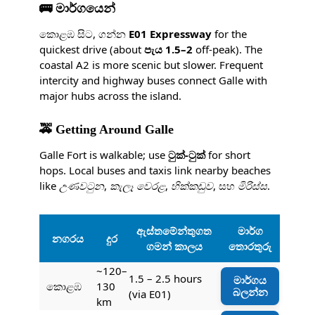
🚌 මාර්ගයෙන්
කොළඹ සිට, ගන්න
E01 Expressway
for the
quickest drive (about
පැය 1.5–2
off-peak). The
coastal A2 is more scenic but slower. Frequent
intercity and highway buses connect Galle with
major hubs across the island.
🚕 Getting Around Galle
Galle Fort is walkable; use
ටුක්-ටුක්
for short
hops. Local buses and taxis link nearby beaches
like
උණවටුන
,
කැලෑ වෙරළ
,
හික්කඩුව
, සහ
මිරිස්ස
.
ඇස්තමේන්තුගත
මාර්ග
නගරය
දුර
ගමන් කාලය
තොරතුරු
~120–
1.5 – 2.5 hours
මාර්ගය
කොළඹ
130
බලන්න
(via E01)
km