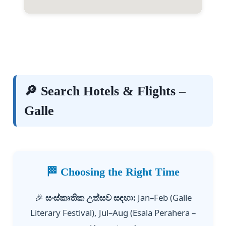
🔎 Search Hotels & Flights –
Galle
🏁 Choosing the Right Time
🎉
සංස්කෘතික උත්සව සඳහා:
Jan–Feb (Galle
Literary Festival), Jul–Aug (Esala Perahera –