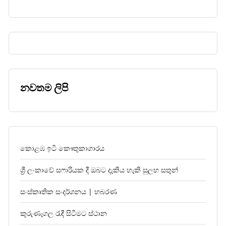
නවතම ලිපි
කොළඹ ඉටි කෞතුකාගාරය
ශ්‍රී ලංකාවේ සෆාරියක දී ඔබට දැකිය හැකි සුලභ සතුන්
සංස්කෘතික සංදර්ශනය | හබරණ
කුරුණෑගල රැඳී සිටීමට ස්ථාන