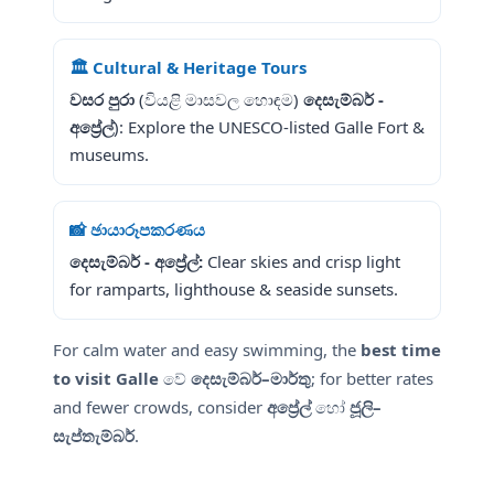
🏛️ Cultural & Heritage Tours
වසර පුරා
(වියළි මාසවල හොඳම)
දෙසැම්බර් -
අප්‍රේල්
): Explore the UNESCO-listed Galle Fort &
museums.
📸 ඡායාරූපකරණය
දෙසැම්බර් - අප්‍රේල්:
Clear skies and crisp light
for ramparts, lighthouse & seaside sunsets.
For calm water and easy swimming, the
best time
to visit Galle
වේ
දෙසැම්බර්–මාර්තු
; for better rates
and fewer crowds, consider
අප්‍රේල්
හෝ
ජූලි–
සැප්තැම්බර්
.