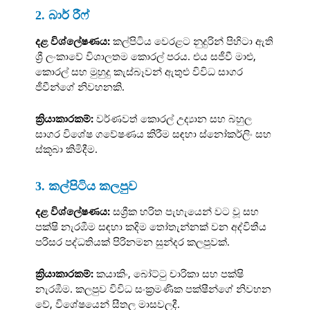
2. බාර් රීෆ්
දළ විශ්ලේෂණය:
කල්පිටිය වෙරළට නුදුරින් පිහිටා ඇති
ශ්‍රී ලංකාවේ විශාලතම කොරල් පරය. එය සජීවී මාළු,
කොරල් සහ මුහුදු කැස්බෑවන් ඇතුළු විවිධ සාගර
ජීවීන්ගේ නිවහනකි.
ක්‍රියාකාරකම්:
වර්ණවත් කොරල් උද්‍යාන සහ බහුල
සාගර විශේෂ ගවේෂණය කිරීම සඳහා ස්නෝකර්ලිං සහ
ස්කූබා කිමිදීම.
3. කල්පිටිය කලපුව
දළ විශ්ලේෂණය:
සශ්‍රීක හරිත පැහැයෙන් වට වූ සහ
පක්ෂි නැරඹීම සඳහා කදිම තෝතැන්නක් වන අද්විතීය
පරිසර පද්ධතියක් පිරිනමන සුන්දර කලපුවක්.
ක්‍රියාකාරකම්:
කයාකිං, බෝට්ටු චාරිකා සහ පක්ෂි
නැරඹීම. කලපුව විවිධ සංක්‍රමණික පක්ෂීන්ගේ නිවහන
වේ, විශේෂයෙන් සීතල මාසවලදී.