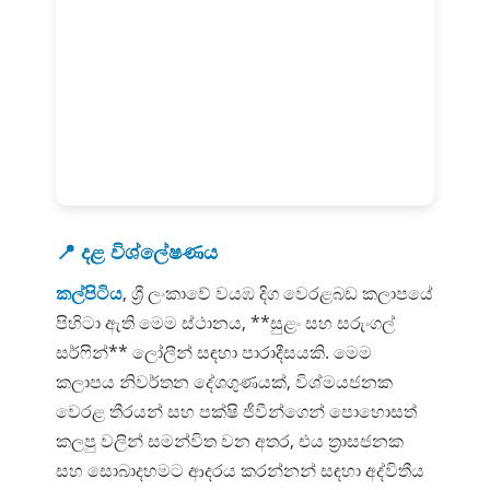
📍 දළ විශ්ලේෂණය
කල්පිටිය
, ශ්‍රී ලංකාවේ වයඹ දිග වෙරළබඩ කලාපයේ
පිහිටා ඇති මෙම ස්ථානය, **සුළං සහ සරුංගල්
සර්ෆින්** ලෝලීන් සඳහා පාරාදීසයකි. මෙම
කලාපය නිවර්තන දේශගුණයක්, විශ්මයජනක
වෙරළ තීරයන් සහ පක්ෂි ජීවීන්ගෙන් පොහොසත්
කලපු වලින් සමන්විත වන අතර, එය ත්‍රාසජනක
සහ සොබාදහමට ආදරය කරන්නන් සඳහා අද්විතීය