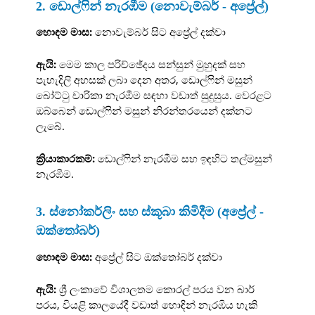
2. ඩොල්ෆින් නැරඹීම (නොවැම්බර් - අප්‍රේල්)
හොඳම මාස:
නොවැම්බර් සිට අප්‍රේල් දක්වා
ඇයි:
මෙම කාල පරිච්ඡේදය සන්සුන් මුහුදක් සහ
පැහැදිලි අහසක් ලබා දෙන අතර, ඩොල්ෆින් මසුන්
බෝට්ටු චාරිකා නැරඹීම සඳහා වඩාත් සුදුසුය. වෙරළට
ඔබ්බෙන් ඩොල්ෆින් මසුන් නිරන්තරයෙන් දක්නට
ලැබේ.
ක්‍රියාකාරකම්:
ඩොල්ෆින් නැරඹීම සහ ඉඳහිට තල්මසුන්
නැරඹීම.
3. ස්නෝකර්ලිං සහ ස්කූබා කිමිදීම (අප්‍රේල් -
ඔක්තෝබර්)
හොඳම මාස:
අප්‍රේල් සිට ඔක්තෝබර් දක්වා
ඇයි:
ශ්‍රී ලංකාවේ විශාලතම කොරල් පරය වන බාර්
පරය, වියළි කාලයේදී වඩාත් හොඳින් නැරඹිය හැකි