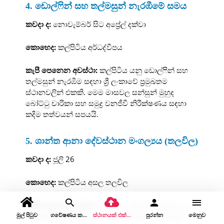
4. ඩොල්ෆින් සහ තල්මසුන් නැරඹීමේ සමය
කවදා ද:
නොවැම්බර් සිට අප්‍රේල් දක්වා
කොහෙද:
කල්පිටිය අර්ධද්වීපය
කැපී පෙනෙන අවස්ථා:
කල්පිටිය යනු ඩොල්ෆින් සහ
තල්මසුන් නැරඹීම සඳහා ශ්‍රී ලංකාවේ ප්‍රමුඛතම
ස්ථානවලින් එකකි. මෙම මාසවල සන්සුන් මුහුද
බෝට්ටු චාරිකා සහ සමුද්‍ර වනජීවී නිරීක්ෂණය සඳහා
කදිම තත්වයන් සපයයි.
5. ශාන්ත ආනා දේවස්ථාන මංගල්‍යය (තලවිල)
කවදා ද:
ජූලි 26
කොහෙද:
කල්පිටිය අසල තලවිල
කැපී පෙනෙන අවස්ථා:
ආගමික උත්සව, පෙරහැර සහ
මුල් පිටුව
ගවේෂණය කරන්න
ස්ථානයක් එක් කරන්න
පුරන්න
මෙනුව
සංස්කෘතික උත්සව සඳහා දහස් ගණනක් බැතිමතුන්