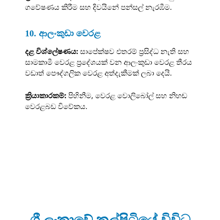
ගවේෂණය කිරීම සහ දිවයිනේ පන්සල් නැරඹීම.
10. ආලංකුඩා වෙරළ
දළ විශ්ලේෂණය:
සාපේක්ෂව එතරම් ප්‍රසිද්ධ නැති සහ
සාමකාමී වෙරළ ප්‍රදේශයක් වන ආලංකුඩා වෙරළ තීරය
වඩාත් පෞද්ගලික වෙරළ අත්දැකීමක් ලබා දෙයි.
ක්‍රියාකාරකම්:
පිහිනීම, වෙරළ වොලිබෝල් සහ නිහඬ
වෙරළබඩ විවේකය.
ශ්‍රී ලංකාවේ කල්පිටියේ විවිධ