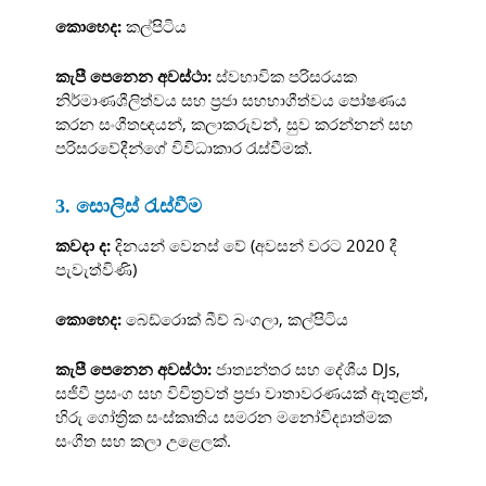
කොහෙද:
කල්පිටිය
කැපී පෙනෙන අවස්ථා:
ස්වභාවික පරිසරයක
නිර්මාණශීලිත්වය සහ ප්‍රජා සහභාගීත්වය පෝෂණය
කරන සංගීතඥයන්, කලාකරුවන්, සුව කරන්නන් සහ
පරිසරවේදීන්ගේ විවිධාකාර රැස්වීමක්.
3. සොලිස් රැස්වීම
කවදා ද:
දිනයන් වෙනස් වේ (අවසන් වරට 2020 දී
පැවැත්විණි)
කොහෙද:
බෙඩ්රොක් බීච් බංගලා, කල්පිටිය
කැපී පෙනෙන අවස්ථා:
ජාත්‍යන්තර සහ දේශීය DJs,
සජීවී ප්‍රසංග සහ විචිත්‍රවත් ප්‍රජා වාතාවරණයක් ඇතුළත්,
හිරු ගෝත්‍රික සංස්කෘතිය සමරන මනෝවිද්‍යාත්මක
සංගීත සහ කලා උළෙලක්.