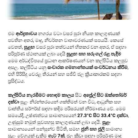
එම
ආර්ද්‍රතාවය
නගරය වටා වසර පුරා නියත කාලගුණයක්
පවතින අතර, මෘදු, නිවර්තන වාතාවරණයක් සපයයි. කෙසේ
වෙතත්,
සුළඟ
වසර පුරා තත්වයන් හිතකර වන අතර, ඒ සඳහා
පරිපූර්ණ ස්ථානයක් ලබා දෙයි
සුළඟ සහ සරුංගල් රළ පැදීම
මෙම අර්ධද්වීපයේ ප්‍රධාන ආකර්ෂණයන් වන කල්පිටිය කලපුව
අසල. කල්පිටිය යනු
සංචාරක ගමනාන්තයක් සංවර්ධනය කිරීම
,
එහි පිරිසිදු වෙරළ තීරයන් සහ සජීවී ජල ක්‍රියාකාරකම් සඳහා
ප්‍රසිද්ධය.
කල්පිටිය නැරඹීමට හොඳම කාලය
සිට
අප්‍රේල් සිට ඔක්තෝබර්
දක්වා
සුළං නිරන්තරයෙන් ශක්තිමත් වන විට, ආධුනික සහ
වෘත්තීය සර්ෆර්ස් සඳහා කදිම පරිසරයක් නිර්මාණය වේ. මෙම
සමයේදී, උෂ්ණත්වය සාමාන්‍යයෙන්
27.3°C සිට 33.4°C දක්වා
,
උණුසුම් නමුත් සුවපහසු කාලගුණයක් ලබා දෙයි.
සුළං
සාමාන්‍යයෙන් සන්සුන්ව සිටිති, සමඟ
ජුනි සහ ජූලි
සාමාන්‍ය
සුළං වේගයක් දැකීම
ගැට 7ක්
, ජල ක්‍රීඩා සඳහා පරිපූර්ණ මෘදු