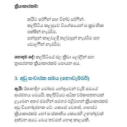
ක්‍රියාකාරකම්:
කයිට් සර්ෆින් සහ වින්ඩ් සර්ෆින්.
කල්පිටිය කලපුවේ විශේෂයෙන් සංක්‍රමණික
පක්ෂීන් නැරඹීම.
සන්සුන් කාලවලදී තල්මසුන් නැරඹීම සහ
ඩොල්ෆින් නැරඹීම.
හොඳම දේ:
කල්පිටියේ ජල ක්‍රීඩා ලෝලීන් සහ
ත්‍රාසජනක ක්‍රියාකාරකම් සොයන අය.
3. අඩු සංචාරක සමය (නොවැම්බර්)
ඇයි:
ඊසානදිග මෝසම හේතුවෙන් වැසි සමයේ
ආරම්භය මෙයයි. කල්පිටියට අධික වර්ෂාපතනයක්
ලැබෙන අතර එමඟින් සමහර එළිමහන් ක්‍රියාකාරකම්
අඩු විනෝදජනක වේ. කෙසේ වෙතත්, ගෘහස්ථ
ක්‍රියාකාරකම් හෝ සංස්කෘතිය කෙරෙහි උනන්දුවක්
දක්වන අයට මෙය තවමත් හොඳ කාලයකි.