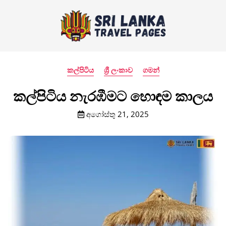
කල්පිටිය
ශ්‍රී ලංකාව
ගමන්
කල්පිටිය නැරඹීමට හොඳම කාලය
අගෝස්තු 21, 2025