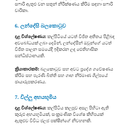
සෆාරි ඇතුළු වන සතුන් නිරීක්ෂණය කිරීම සඳහා සෆාරි
චාරිකා.
6. ලන්දේසි බලකොටුව
දළ විශ්ලේෂණය:
කල්පිටියේ යටත් විජිත අතීතය පිළිබඳ
අවබෝධයක් ලබා දෙමින්, ලන්දේසීන් ඔවුන්ගේ යටත්
විජිත පාලන සමයේදී ඉදිකරන ලද ඓතිහාසික
සන්ධිස්ථානයකි.
ක්‍රියාකාරකම්:
බලකොටුව සහ අවට ප්‍රදේශ ගවේෂණය
කිරීම සහ පැරණි බිත්ති සහ ගෘහ නිර්මාණ ශිල්පයේ
ඡායාරූපකරණය.
7. විල්ලු අභයභූමිය
දළ විශ්ලේෂණය:
කල්පිටිය කලපුව අසල පිහිටා ඇති
කුරුළු අභයභූමියක්, සංක්‍රමණික විශේෂ කිහිපයක්
ඇතුළුව විවිධ ජලජ පක්ෂීන්ගේ නිවහනකි.