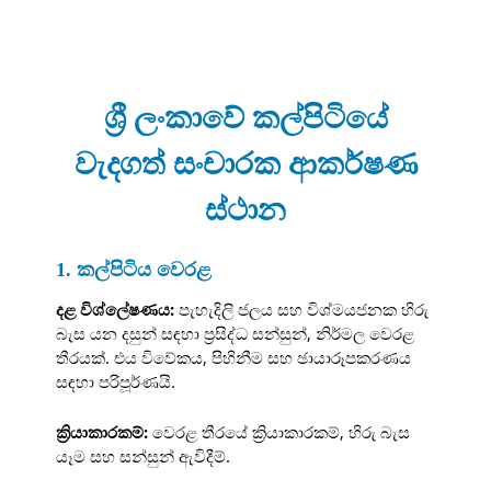
ශ්‍රී ලංකාවේ කල්පිටියේ
වැදගත් සංචාරක ආකර්ෂණ
ස්ථාන
1. කල්පිටිය වෙරළ
දළ විශ්ලේෂණය:
පැහැදිලි ජලය සහ විශ්මයජනක හිරු
බැස යන දසුන් සඳහා ප්‍රසිද්ධ සන්සුන්, නිර්මල වෙරළ
තීරයක්. එය විවේකය, පිහිනීම සහ ඡායාරූපකරණය
සඳහා පරිපූර්ණයි.
ක්‍රියාකාරකම්:
වෙරළ තීරයේ ක්‍රියාකාරකම්, හිරු බැස
යෑම සහ සන්සුන් ඇවිදීම්.