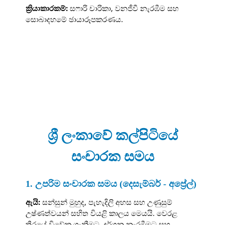
ක්‍රියාකාරකම්:
සෆාරි චාරිකා, වනජීවී නැරඹීම සහ
සොබාදහමේ ඡායාරූපකරණය.
ශ්‍රී ලංකාවේ කල්පිටියේ
සංචාරක සමය
1. උපරිම සංචාරක සමය (දෙසැම්බර් - අප්‍රේල්)
ඇයි:
සන්සුන් මුහුද, පැහැදිලි අහස සහ උණුසුම්
උෂ්ණත්වයන් සහිත වියළි කාලය මෙයයි. වෙරළ
තීරයේ විවේක ගැනීමට, දර්ශන නැරඹීමට සහ