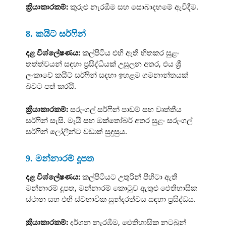
ක්‍රියාකාරකම්:
කුරුළු නැරඹීම සහ සොබාදහමේ ඇවිදීම.
8. කයිට් සර්ෆින්
දළ විශ්ලේෂණය:
කල්පිටිය එහි ඇති හිතකර සුළං
තත්ත්වයන් සඳහා ප්‍රසිද්ධියක් උසුලන අතර, එය ශ්‍රී
ලංකාවේ කයිට් සර්ෆින් සඳහා ඉහළම ගමනාන්තයක්
බවට පත් කරයි.
ක්‍රියාකාරකම්:
සරුංගල් සර්ෆින් පාඩම් සහ වෘත්තීය
සර්ෆින් සැසි. මැයි සහ ඔක්තෝබර් අතර සුළං සරුංගල්
සර්ෆින් ලෝලීන්ට වඩාත් සුදුසුය.
9. මන්නාරම් දූපත
දළ විශ්ලේෂණය:
කල්පිටියට උතුරින් පිහිටා ඇති
මන්නාරම් දූපත, මන්නාරම් කොටුව ඇතුළු ඓතිහාසික
ස්ථාන සහ එහි ස්වභාවික සුන්දරත්වය සඳහා ප්‍රසිද්ධය.
ක්‍රියාකාරකම්:
දර්ශන නැරඹීම, ඓතිහාසික නටබුන්