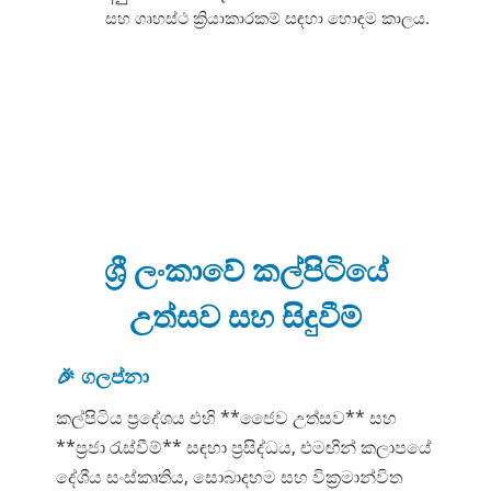
සහ ගෘහස්ථ ක්‍රියාකාරකම් සඳහා හොඳම කාලය.
ශ්‍රී ලංකාවේ කල්පිටියේ
උත්සව සහ සිදුවීම්
🎉 ගලප්නා
කල්පිටිය ප්‍රදේශය එහි **ජෛව උත්සව** සහ
**ප්‍රජා රැස්වීම්** සඳහා ප්‍රසිද්ධය, එමඟින් කලාපයේ
දේශීය සංස්කෘතිය, සොබාදහම සහ වික්‍රමාන්විත