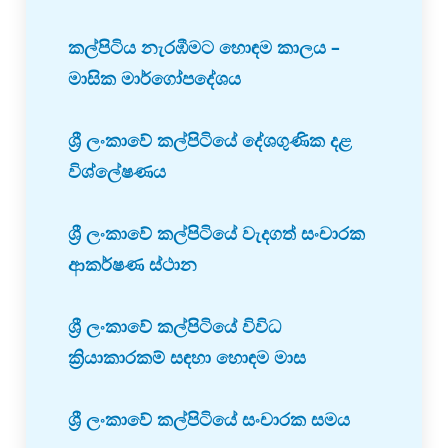
කල්පිටිය නැරඹීමට හොඳම කාලය –
මාසික මාර්ගෝපදේශය
ශ්‍රී ලංකාවේ කල්පිටියේ දේශගුණික දළ
විශ්ලේෂණය
ශ්‍රී ලංකාවේ කල්පිටියේ වැදගත් සංචාරක
ආකර්ෂණ ස්ථාන
ශ්‍රී ලංකාවේ කල්පිටියේ විවිධ
ක්‍රියාකාරකම් සඳහා හොඳම මාස
ශ්‍රී ලංකාවේ කල්පිටියේ සංචාරක සමය