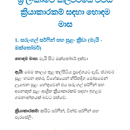
ක්‍රියාකාරකම් සඳහා හොඳම
මාස
1. සරුංගල් සර්ෆින් සහ සුළං ක්‍රීඩා (මැයි -
ඔක්තෝබර්)
හොඳම මාස:
මැයි සිට ඔක්තෝබර් දක්වා
ඇයි:
මෙම කාලය තුළ කල්පිටිය ප්‍රදේශයට දැඩි, ස්ථාවර
සුළං හමන අතර, විශේෂයෙන් නිරිතදිග මෝසමෙන්
ලැබෙන සුළං හේතුවෙන් එය සරුංගල් සර්ෆින් සහ
අනෙකුත් සුළං ආශ්‍රිත ක්‍රියාකාරකම් සඳහා ඉහළම
ගමනාන්තයක් බවට පත්වේ.
ක්‍රියාකාරකම්:
කයිට් සර්ෆින්, වින්ඩ් සර්ෆින් සහ
පැරසේලිං.