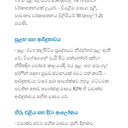
වර්ෂාපතනයක් ලැබේ. - වියළිම මාසය: ජූලි,
සාමාන්‍ය වර්ෂාපතනය මිලිමීටර් 30 (අඟල් 1.2)
පමණි.
සුළඟ සහ ආර්ද්‍රතාවය
- සුළං රටා: කල්පිටිය ප්‍රදේශයට නිරන්තර සුළං ඇති
වේ, විශේෂයෙන් මැයි සිට ඔක්තෝබර් දක්වා
නිරිතදිග මෝසම් කාලයේදී, එය සුළං සහ සරුංගල්
සර්ෆින් සඳහා ප්‍රමුඛ ස්ථානයක් බවට පත් කරයි. -
ආර්ද්‍රතාවය: වසර පුරා සාපේක්ෂව ඉහළ මට්ටමක
පවතින අතර, අගෝස්තු මාසය 82% හි වඩාත්ම
ආර්ද්‍රතාවය සහිත මාසය වේ.
හිරු එළිය සහ දිවා ආලෝකය
- වඩාත්ම අව්ව සහිත මාසය: ජුනි, දිනකට