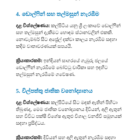
4. ඩොල්ෆින් සහ තල්මසුන් නැරඹීම
දළ විශ්ලේෂණය:
කල්පිටිය යනු ශ්‍රී ලංකාවේ ඩොල්ෆින්
සහ තල්මසුන් දැකීමට හොඳම ස්ථානවලින් එකකි.
නොවැම්බර් සිට අප්‍රේල් දක්වා කාලය නැරඹීම සඳහා
කදිම වාතාවරණයක් සපයයි.
ක්‍රියාකාරකම්:
ඉන්දියන් සාගරයේ ගැඹුරු ජලයේ
ඩොල්ෆින් නැරඹීමේ බෝට්ටු චාරිකා සහ ඉඳහිට
තල්මසුන් නැරඹීමේ ගවේෂණ.
5. විල්පත්තු ජාතික වනෝද්‍යානය
දළ විශ්ලේෂණය:
කල්පිටියේ සිට මඳක් ඈතින් පිහිටා
තිබුණද, මෙම ජාතික වනෝද්‍යානය දිවියන්, අලි ඇතුන්
සහ විවිධ පක්ෂි විශේෂ ඇතුළු විශාල වනජීවී සමූහයක්
සඳහා ප්‍රසිද්ධය.
ක්‍රියාකාරකම්:
දිවියන් සහ අලි ඇතුන් නැරඹීම සඳහා