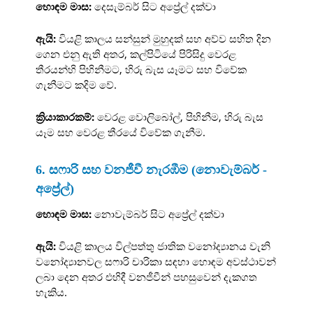
හොඳම මාස:
දෙසැම්බර් සිට අප්‍රේල් දක්වා
ඇයි:
වියළි කාලය සන්සුන් මුහුදක් සහ අව්ව සහිත දින
ගෙන එනු ඇති අතර, කල්පිටියේ පිරිසිදු වෙරළ
තීරයන්හි පිහිනීමට, හිරු බැස යෑමට සහ විවේක
ගැනීමට කදිම වේ.
ක්‍රියාකාරකම්:
වෙරළ වොලිබෝල්, පිහිනීම, හිරු බැස
යෑම සහ වෙරළ තීරයේ විවේක ගැනීම.
6. සෆාරි සහ වනජීවී නැරඹීම (නොවැම්බර් -
අප්‍රේල්)
හොඳම මාස:
නොවැම්බර් සිට අප්‍රේල් දක්වා
ඇයි:
වියළි කාලය විල්පත්තු ජාතික වනෝද්‍යානය වැනි
වනෝද්‍යානවල සෆාරි චාරිකා සඳහා හොඳම අවස්ථාවන්
ලබා දෙන අතර එහිදී වනජීවීන් පහසුවෙන් දැකගත
හැකිය.