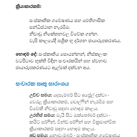
ක්‍රියාකාරකම්:
සංස්කෘතික ගවේෂණය සහ ඓතිහාසික
සන්ධිස්ථාන නැරඹීම.
නිවාඩු නිකේතනවල විවේක ගන්න.
වැසි කාලයේදී සශ්‍රීක භූ දර්ශන ඡායාරූපකරණය.
හොඳම දේ:
සංස්කෘතිය සොයන්නන්, නිස්කලංක
වටපිටාව භුක්ති විඳින සංචාරකයින් සහ ස්වභාව
ඡායාරූපකරණයට ඇල්මක් දක්වන අය.
සංචාරක සෘතු සාරාංශය
උච්ච සමය:
දෙසැම්බර් සිට අප්‍රේල් දක්වා -
වෙරළ ක්‍රියාකාරකම්, ඩොල්ෆින් නැරඹීම සහ
විවේකී නිවාඩු සඳහා හොඳම කාලය.
උරහිස් සමය:
මැයි සිට ඔක්තෝබර් දක්වා -
කයිට් සර්ෆින්, වින්ඩ් සර්ෆින් සහ වික්‍රමාන්විත
ක්‍රියාකාරකම් සඳහා හොඳම කාලය.
අඩු සමය:
නොවැම්බර් - සංස්කෘතික ගවේෂණය