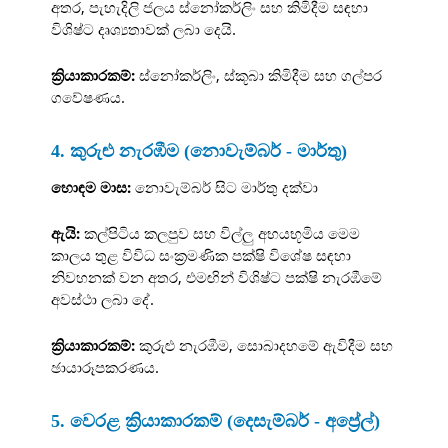
අතර, පැහැදිලි ජලය ස්නෝකර්ලිං සහ කිමිදීම සඳහා
විශිෂ්ට දෘශ්‍යතාවක් ලබා දෙයි.
ක්‍රියාකාරකම්:
ස්නෝකර්ලිං, ස්කූබා කිමිදීම සහ ගල්පර
ගවේෂණය.
4. කුරුළු නැරඹීම (නොවැම්බර් - මාර්තු)
හොඳම මාස:
නොවැම්බර් සිට මාර්තු දක්වා
ඇයි:
කල්පිටිය කලපුව සහ විල්ලු අභයභූමිය මෙම
කාලය තුළ විවිධ සංක්‍රමණික පක්ෂි විශේෂ සඳහා
නිවහනක් වන අතර, එමඟින් විශිෂ්ට පක්ෂි නැරඹීමේ
අවස්ථා ලබා දේ.
ක්‍රියාකාරකම්:
කුරුළු නැරඹීම, සොබාදහමේ ඇවිදීම සහ
ඡායාරූපකරණය.
5. වෙරළ ක්‍රියාකාරකම් (දෙසැම්බර් - අප්‍රේල්)