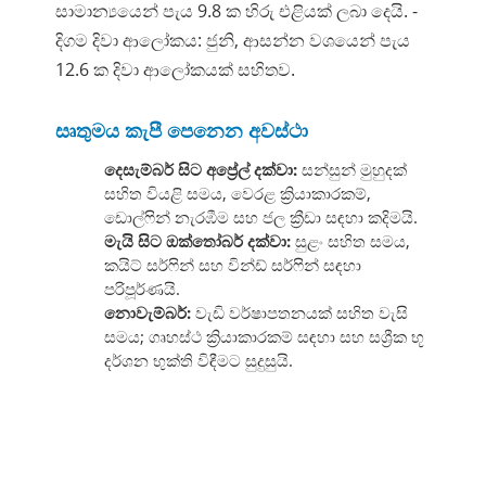
සාමාන්‍යයෙන් පැය 9.8 ක හිරු එළියක් ලබා දෙයි. -
දිගම දිවා ආලෝකය: ජුනි, ආසන්න වශයෙන් පැය
12.6 ක දිවා ආලෝකයක් සහිතව.
සෘතුමය කැපී පෙනෙන අවස්ථා
දෙසැම්බර් සිට අප්‍රේල් දක්වා:
සන්සුන් මුහුදක්
සහිත වියළි සමය, වෙරළ ක්‍රියාකාරකම්,
ඩොල්ෆින් නැරඹීම සහ ජල ක්‍රීඩා සඳහා කදිමයි.
මැයි සිට ඔක්තෝබර් දක්වා:
සුළං සහිත සමය,
කයිට් සර්ෆින් සහ වින්ඩ් සර්ෆින් සඳහා
පරිපූර්ණයි.
නොවැම්බර්:
වැඩි වර්ෂාපතනයක් සහිත වැසි
සමය; ගෘහස්ථ ක්‍රියාකාරකම් සඳහා සහ සශ්‍රීක භූ
දර්ශන භුක්ති විඳීමට සුදුසුයි.