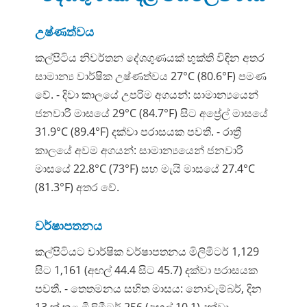
උෂ්ණත්වය
කල්පිටිය නිවර්තන දේශගුණයක් භුක්ති විඳින අතර
සාමාන්‍ය වාර්ෂික උෂ්ණත්වය 27°C (80.6°F) පමණ
වේ. - දිවා කාලයේ උපරිම අගයන්: සාමාන්‍යයෙන්
ජනවාරි මාසයේ 29°C (84.7°F) සිට අප්‍රේල් මාසයේ
31.9°C (89.4°F) දක්වා පරාසයක පවතී. - රාත්‍රී
කාලයේ අවම අගයන්: සාමාන්‍යයෙන් ජනවාරි
මාසයේ 22.8°C (73°F) සහ මැයි මාසයේ 27.4°C
(81.3°F) අතර වේ.
වර්ෂාපතනය
කල්පිටියට වාර්ෂික වර්ෂාපතනය මිලිමීටර් 1,129
සිට 1,161 (අඟල් 44.4 සිට 45.7) දක්වා පරාසයක
පවතී. - තෙතමනය සහිත මාසය: නොවැම්බර්, දින
13 ක් තුළ මිලිමීටර් 256 (අඟල් 10.1) දක්වා