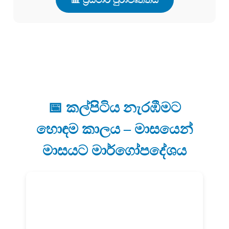
📅 කල්පිටිය නැරඹීමට
හොඳම කාලය – මාසයෙන්
මාසයට මාර්ගෝපදේශය