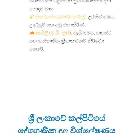
සර්ෆින් සහ එළිමහන් ක්‍රියාකාරකම් සඳහා
හොඳම මාස.
🌿 කහ (නොවැම්බර්–මාර්තු):
උරහිස් සමය,
උණුසුම් සහ අඩු ජනාකීර්ණ.
🌧️ තැඹිලි (මැයි–ජූනි):
වැසි සමය, ගෘහස්ථ
සහ සංස්කෘතික ක්‍රියාකාරකම් නිර්දේශ
කෙරේ.
ශ්‍රී ලංකාවේ කල්පිටියේ
දේශගුණික දළ විශ්ලේෂණය