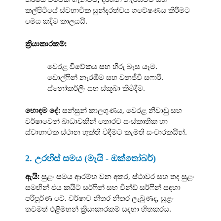
කල්පිටියේ ස්වභාවික සුන්දරත්වය ගවේෂණය කිරීමට
මෙය කදිම කාලයයි.
ක්‍රියාකාරකම්:
වෙරළ විවේකය සහ හිරු බැස යෑම.
ඩොල්ෆින් නැරඹීම සහ වනජීවී සෆාරි.
ස්නෝකර්ලිං සහ ස්කූබා කිමිදීම.
හොඳම දේ:
සන්සුන් කාලගුණය, වෙරළ නිවාඩු සහ
වර්ෂාවෙන් බාධාවකින් තොරව සංස්කෘතික හා
ස්වාභාවික ස්ථාන භුක්ති විඳීමට කැමති සංචාරකයින්.
2. උරහිස් සමය (මැයි - ඔක්තෝබර්)
ඇයි:
සුළං සමය ආරම්භ වන අතර, ස්ථාවර සහ තද සුළං
සමඟින් එය කයිට් සර්ෆින් සහ වින්ඩ් සර්ෆින් සඳහා
පරිපූර්ණ වේ. වර්ෂාව නිතර නිතර ලැබුණද, සුළං
තවමත් එළිමහන් ක්‍රියාකාරකම් සඳහා හිතකරය.