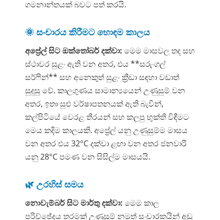
ගමනාන්තයක් බවට පත් කරයි.
🌞 සංචාරය කිරීමට හොඳම කාලය
අප්‍රේල් සිට ඔක්තෝබර් දක්වා:
මෙම මාසවල තද සහ
ස්ථාවර සුළං ඇති වන අතර, එය **සරුංගල්
සර්ෆින්** සහ අනෙකුත් සුළං ක්‍රීඩා සඳහා වඩාත්
සුදුසු වේ. කාලගුණය සාමාන්‍යයෙන් උණුසුම් වන
අතර, ඉතා සුළු වර්ෂාපතනයක් ඇති බැවින්,
කල්පිටියේ වෙරළ තීරයන් සහ කලපු භුක්ති විඳීමට
මෙය කදිම කාලයකි. අප්‍රේල් යනු උණුසුම්ම මාසය
වන අතර එය 32°C දක්වා ළඟා වන අතර ජනවාරි
යනු 28°C පමණ වන සිසිල්ම මාසයයි.
🌿 උරහිස් සමය
නොවැම්බර් සිට මාර්තු දක්වා:
මෙම කාල
පරිච්ඡේදය තරමක් උණුසුම් නමුත් සංචාරකයින් අඩු