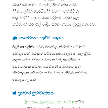
වීමත් සමඟ නිහඬ අත්දැකීමක් ලබා දෙයි.
**ඩොල්ෆින් නැරඹීම** සහ **වනජීවීන්
නැරඹීම** සඳහා මෙය කදිමයි, නමුත් සුළං
තත්වයන් සරුංගල් පැදීම සඳහා එතරම් සුදුසු නොවේ.
🌧️ තෙතමනය වැඩිම කාලය
මැයි සහ ජුනි:
මෙම මාසවල නිරිතදිග මෝසම
හේතුවෙන් අධිකම වර්ෂාපතනය ලැබේ. ජල ක්‍රීඩා
සඳහා මෙය අවාරය වන නමුත්, කල්පිටියේ
ඓතිහාසික ස්ථාන ගවේෂණය කිරීමට සහ
නිස්කලංක පරිසරයක විවේක ගැනීමට තවමත්
හොඳ කාලයකි.
📊 ප්‍රස්ථාර පුරාවෘත්තය
🌞 කොළ (අප්‍රේල්–ඔක්තෝබර්):
කයිට්