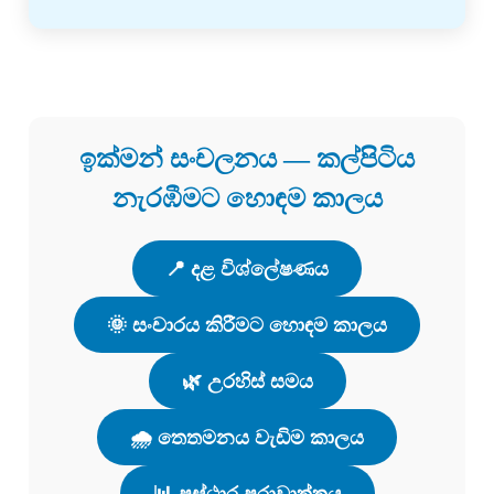
ඉක්මන් සංචලනය — කල්පිටිය
නැරඹීමට හොඳම කාලය
📍 දළ විශ්ලේෂණය
🌞 සංචාරය කිරීමට හොඳම කාලය
🌿 උරහිස් සමය
🌧️ තෙතමනය වැඩිම කාලය
📊 ප්‍රස්ථාර පුරාවෘත්තය