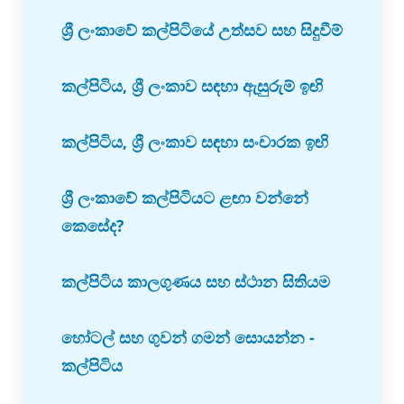
ශ්‍රී ලංකාවේ කල්පිටියේ උත්සව සහ සිදුවීම්
කල්පිටිය, ශ්‍රී ලංකාව සඳහා ඇසුරුම් ඉඟි
කල්පිටිය, ශ්‍රී ලංකාව සඳහා සංචාරක ඉඟි
ශ්‍රී ලංකාවේ කල්පිටියට ළඟා වන්නේ
කෙසේද?
කල්පිටිය කාලගුණය සහ ස්ථාන සිතියම
හෝටල් සහ ගුවන් ගමන් සොයන්න -
කල්පිටිය