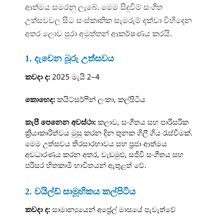
ආත්මය සමරනු ලැබේ. මෙම සිදුවීම් සංගීත
උත්සවවල සිට සංස්කෘතික සැමරුම් දක්වා විහිදෙන
අතර ලොව පුරා අමුත්තන් ආකර්ෂණය කරයි.
1. දැවෙන බූරු උත්සවය
කවදා ද:
2025 මැයි 2–4
කොහෙද:
කයිට්සර්ෆින් ලංකා, කල්පිටිය
කැපී පෙනෙන අවස්ථා:
කලාව, සංගීතය සහ පාරිසරික
ක්‍රියාකාරිත්වය මුසු කරන දින තුනක ගිලී ගිය රැස්වීමක්.
මෙම උත්සවය තිරසාරභාවය සහ ප්‍රජා ආත්මය
අවධාරණය කරන අතර, වැඩමුළු, සජීවී සංගීතය සහ
පරිසර හිතකාමී භාවිතයන් ඇතුළත් වේ.
2. වයිල්ඩ් සාමූහිකය කල්පිටිය
කවදා ද:
සාමාන්‍යයෙන් අප්‍රේල් මාසයේ පැවැත්වේ