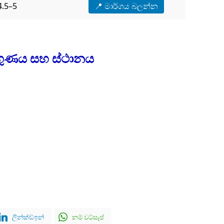
4.5–5
📍 මාර්ගය බලන්න
ුණය සහ ස්ථානය
ලින්ක්ඩ්ඉන්
නම් වට්සැප්