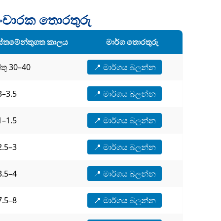
ංචාරක තොරතුරු
්තමේන්තුගත කාලය
මාර්ග තොරතුරු
්තු 30–40
📍 මාර්ගය බලන්න
3–3.5
📍 මාර්ගය බලන්න
1–1.5
📍 මාර්ගය බලන්න
2.5–3
📍 මාර්ගය බලන්න
3.5–4
📍 මාර්ගය බලන්න
7.5–8
📍 මාර්ගය බලන්න