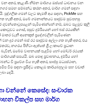
ව වන අතර, කැළණි නිම්න මාර්ගය ඔස්සේ ධාවනය වන
නගර සමඟ සම්බන්ධ කරන අතර, මාර්ග ගමන් සඳහා
ි. පුද්ගලික ගමන් වලට කැමති අය සඳහා, PickMe සහ
ා ගත හැකි අතර, ඔබේ ගමනාන්තයට සෘජුවම සුවපහසු
 ගුවන්තොටුපළෙන් පැමිණෙන්නේ නම්, ඔබට පළමුව කුලී
ොටුවට ගොස්, පසුව දුම්රියෙන් හෝ බස් රථයකින්
මාතර වැනි අනෙකුත් ප්‍රදේශවලින් පැමිණෙන
 වන දුර ගමන් බස් රථ සෘජුවම අල්ලා ගත හැකි අතර, එය
මතරව, නගරය පිහිටා ඇත්තේ ශ්‍රී ලංකාවේ ප්‍රධාන
ගේ බැවින්, ඔබේම වාහනයක් පැදවීම හෝ මෝටර් රථයක්
ාර්ගයක් සපයයි. ඔබ පොදු ප්‍රවාහනය, දුම්රිය හෝ
 වී ප්‍රවේශ විය හැකි අතර, සාප්පු මධ්‍යස්ථාන,
ීප වීම සඳහා ප්‍රසිද්ධ කොළඹ කාර්යබහුලම සහ වඩාත්
ලබා දෙයි.
ළඟා වන්නේ කෙසේද: සංචාරක
වාහන විකල්ප සහ මාර්ග