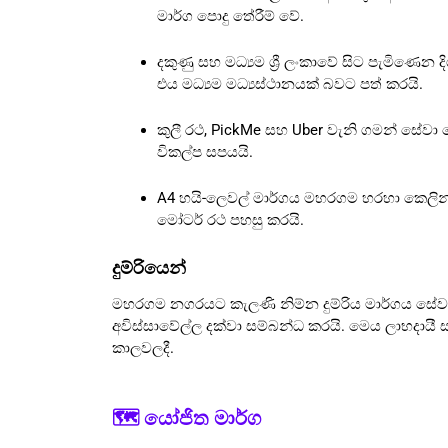
මාර්ග පොදු තේරීම් වේ.
දකුණු සහ මධ්‍යම ශ්‍රී ලංකාවේ සිට පැමිණ
එය මධ්‍යම මධ්‍යස්ථානයක් බවට පත් කරයි.
කුලී රථ, PickMe සහ Uber වැනි ගමන් සේවා 
විකල්ප සපයයි.
A4 හයි-ලෙවල් මාර්ගය මහරගම හරහා කෙලින්ම
මෝටර් රථ පහසු කරයි.
දුම්රියෙන්
මහරගම නගරයට කැලණි නිම්න දුම්රිය මාර්ගය 
අවිස්සාවේල්ල දක්වා සම්බන්ධ කරයි. මෙය ලාභදායී 
කාලවලදී.
🗺 යෝජිත මාර්ග