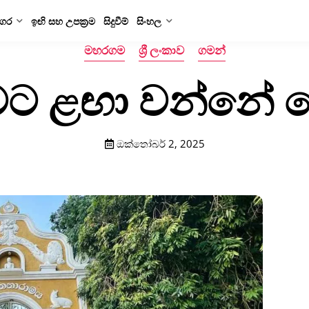
ගර
ඉඟි සහ උපක්‍රම
සිදුවීම්
සිංහල
මහරගම
ශ්‍රී ලංකාව
ගමන්
ට ළඟා වන්නේ 
ඔක්තෝබර් 2, 2025