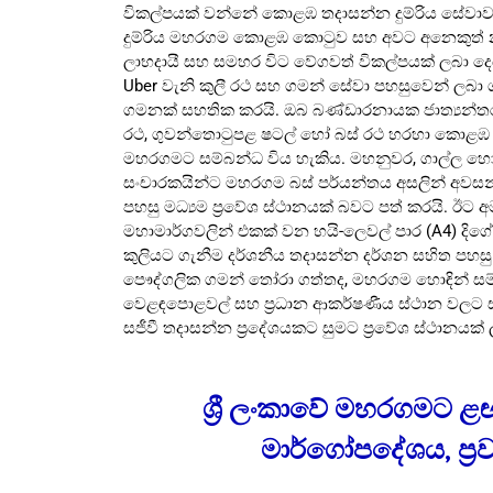
විකල්පයක් වන්නේ කොළඹ තදාසන්න දුම්රිය සේවා
දුම්රිය මහරගම කොළඹ කොටුව සහ අවට අනෙකුත් 
ලාභදායී සහ සමහර විට වේගවත් විකල්පයක් ලබා දෙය
Uber වැනි කුලී රථ සහ ගමන් සේවා පහසුවෙන් ලබ
ගමනක් සහතික කරයි. ඔබ බණ්ඩාරනායක ජාත්‍යන්තර
රථ, ගුවන්තොටුපළ ෂටල් හෝ බස් රථ හරහා කොළඹ ක
මහරගමට සම්බන්ධ විය හැකිය. මහනුවර, ගාල්ල හෝ 
සංචාරකයින්ට මහරගම බස් පර්යන්තය අසලින් අවසන්
පහසු මධ්‍යම ප්‍රවේශ ස්ථානයක් බවට පත් කරයි. ඊට අ
මහාමාර්ගවලින් එකක් වන හයි-ලෙවල් පාර (A4) දි
කුලියට ගැනීම දර්ශනීය තදාසන්න දර්ශන සහිත පහසු ම
පෞද්ගලික ගමන් තෝරා ගත්තද, මහරගම හොඳින් සම්බන්ධ
වෙළඳපොළවල් සහ ප්‍රධාන ආකර්ෂණීය ස්ථාන වලට සම
සජීවී තදාසන්න ප්‍රදේශයකට සුමට ප්‍රවේශ ස්ථානයක් 
ශ්‍රී ලංකාවේ මහරගමට 
මාර්ගෝපදේශය, ප්‍ර