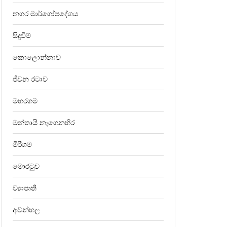
නගර මාර්ගෝපදේශය
සිදුවීම්
කොලොන්නාව
ජීවන රටාව
මහරගම
මන්තායි නැගෙනහිර
මීරිගම
මොරටුව
ව්‍යාපෘති
අවන්හල