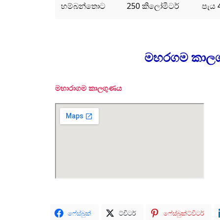
හම්බන්තොට
250 කිලෝමීටර්
පැය 
මහරගම කාලග
මහාරාගම කාලගුණය
ෆේස්බුක්
ට්විටර්
ෆේස්බුක්ට්විටර්