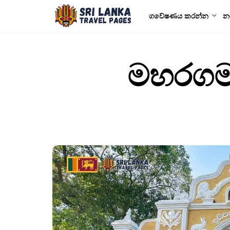
ගවේෂණය කරන්න
න
මහරගම