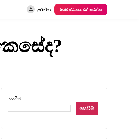
පුරන්න
ඔබේ ස්ථානය එක් කරන්න
කෙසේද?
සෙවීම
සෙවීම