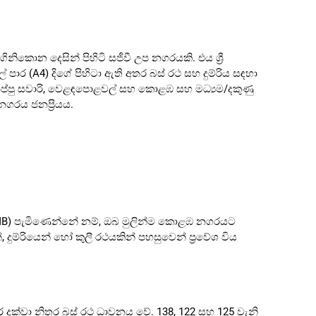
කොන දෙසින් පිහිටි සජීවී උප නගරයකි. එය ශ්‍රී
 පාර (A4) දිගේ පිහිටා ඇති අතර බස් රථ සහ දුම්රිය සඳහා
 සාප්පු සවාරි, වෙළඳපොළවල් සහ කොළඹ සහ මධ්‍යම/දකුණු
නගරය ජනප්‍රියය.
MB) පැමිණෙන්නේ නම්, ඔබ මුලින්ම කොළඹ නගරයට
ම්රියෙන් හෝ කුලී රථයකින් පහසුවෙන් ප්‍රවේශ විය
්වා නිතර බස් රථ ධාවනය වේ. 138, 122 සහ 125 වැනි