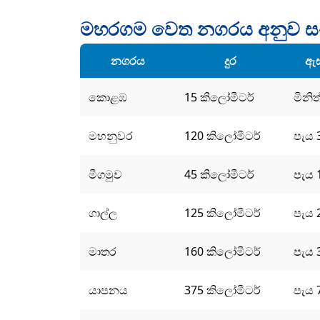
මහරගම වෙත නගරය අනුව ස
නගරය
දුර
ඇස
කොළඹ
15 කිලෝමීටර්
මිනිත
මහනුවර
120 කිලෝමීටර්
පැය 
මීගමුව
45 කිලෝමීටර්
පැය 
ගාල්ල
125 කිලෝමීටර්
පැය 
මාතර
160 කිලෝමීටර්
පැය 
යාපනය
375 කිලෝමීටර්
පැය 