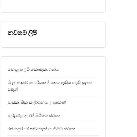
නවතම ලිපි
කොළඹ ඉටි කෞතුකාගාරය
ශ්‍රී ලංකාවේ සෆාරියක දී ඔබට දැකිය හැකි සුලභ
සතුන්
සංස්කෘතික සංදර්ශනය | හබරණ
කුරුණෑගල රැඳී සිටීමට ස්ථාන
රත්නපුරයේ නවාතැන් ගැනීමට ස්ථාන