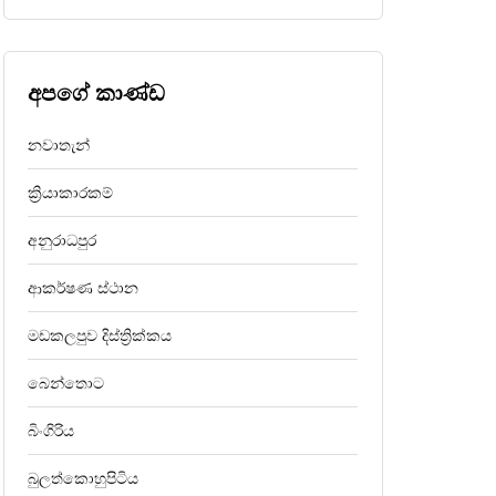
අපගේ කාණ්ඩ
නවාතැන්
ක්‍රියාකාරකම්
අනුරාධපුර
ආකර්ෂණ ස්ථාන
මඩකලපුව දිස්ත්‍රික්කය
බෙන්තොට
බිංගිරිය
බුලත්කොහුපිටිය