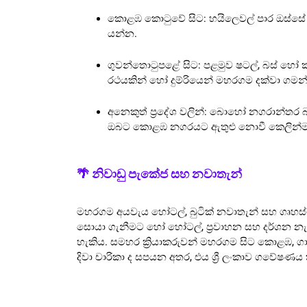
කොළඹ කොටුවේ සිට: හයිලෙවල් පාර ඔස්සේ ක
යන්න.
ගුවන්තොටුපළේ සිට: පළමුව ෂටල්, බස් හෝ 
රථයකින් හෝ දුම්රියෙන් මහරගම දක්වා ගමන
අනෙකුත් ප්‍රදේශ වලින්: බොහෝ නගරාන්තර 
ඔබට කොළඹ නගරයට ඇතුළු නොවී කෙලින්ම ස
🌴 නිවාඩු පැකේජ සහ නවාතැන්
මහරගම අයවැය හෝටල්, බුටික් නවාතැන් සහ ගෘහස්ථ
සොයා ගැනීමට හෝ හෝටල්, ප්‍රවාහන සහ දර්ශන නැ
හැකිය. සමහර ක්‍රියාකරුවන් මහරගම සිට කොළඹ,
දිවා චාරිකා ද සපයන අතර, එය ශ්‍රී ලංකාව ගවේෂණය