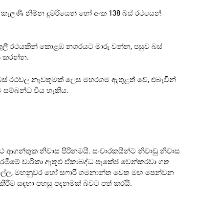
ැලණි නිම්න දුම්රියෙන් හෝ අංක 138 බස් රථයෙන්
කුලී රථයකින් කොළඹ නගරයට මාරු වන්න, පසුව බස්
් කරන්න.
බස් රථවල නැවතුමක් ලෙස මහරගම ඇතුළත් වේ, එබැවින්
ම්බන්ධ විය හැකිය.
 ආගන්තුක නිවාස පිරිනමයි. සංචාරකයින්ට නිවාඩු නිවාස
රඹීමේ චාරිකා ඇතුළු ඒකාබද්ධ පැකේජ වෙන්කරවා ගත
 ගාල්ල, මහනුවර හෝ සෆාරි ගමනාන්ත වෙත මඟ පෙන්වන
 කිරීම සඳහා පහසු පදනමක් බවට පත් කරයි.