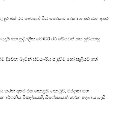
ෙන දිගු දුර බස් රථ බොහෝ විට මහරගම හරහා නතර වන අතර
යෙදුම් සහ පුද්ගලික මෝටර් රථ වේගවත් සහ සුවපහසු
 දිවෙන බැවින් ස්වයං-රිය පැදවීම හෝ කුලියට ගත්
සේවය කරන අතර එය කොළඹ කොටුව, මරදාන සහ
සහ දර්ශනීය විකල්පයකි, විශේෂයෙන් මාර්ග තදබදය වැඩි