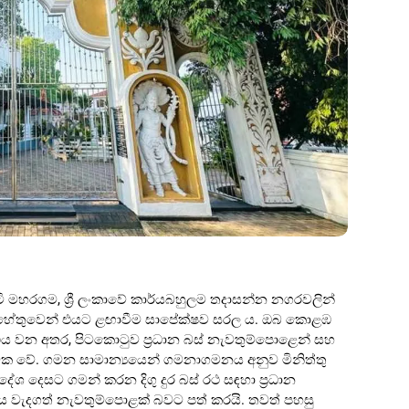
ටි මහරගම, ශ්‍රී ලංකාවේ කාර්යබහුලම තදාසන්න නගරවලින්
තා හේතුවෙන් එයට ළඟාවීම සාපේක්ෂව සරල ය. ඔබ කොළඹ
රථය වන අතර, පිටකොටුව ප්‍රධාන බස් නැවතුම්පොළෙන් සහ
්මක වේ. ගමන සාමාන්‍යයෙන් ගමනාගමනය අනුව මිනිත්තු
රදේශ දෙසට ගමන් කරන දිගු දුර බස් රථ සඳහා ප්‍රධාන
වැදගත් නැවතුම්පොළක් බවට පත් කරයි. තවත් පහසු