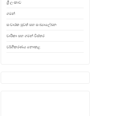
ශ්‍රී ලංකාව
ගමන්
සංචාරක පුවත් සහ සංඛ්‍යාලේඛන
චාරිකා සහ ගමන් විස්තර
වර්ගීකරණය නොකළ