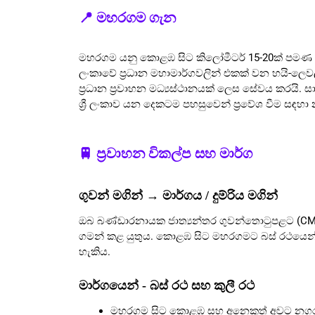
📍 මහරගම ගැන
මහරගම යනු කොළඹ සිට කිලෝමීටර් 15-20ක් පමණ ගිනි
ලංකාවේ ප්‍රධාන මහාමාර්ගවලින් එකක් වන හයි-ලෙවල්
ප්‍රධාන ප්‍රවාහන මධ්‍යස්ථානයක් ලෙස සේවය කරයි.
ශ්‍රී ලංකාව යන දෙකටම පහසුවෙන් ප්‍රවේශ වීම සඳහා 
🚆 ප්‍රවාහන විකල්ප සහ මාර්ග
ගුවන් මගින් → මාර්ගය / දුම්රිය මගින්
ඔබ බණ්ඩාරනායක ජාත්‍යන්තර ගුවන්තොටුපළට (C
ගමන් කළ යුතුය. කොළඹ සිට මහරගමට බස් රථයෙන්, දු
හැකිය.
මාර්ගයෙන් - බස් රථ සහ කුලී රථ
මහරගම සිට කොළඹ සහ අනෙකුත් අවට නගර දක