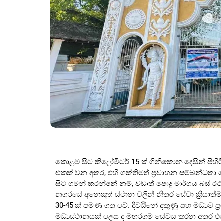
කොළඹ සිට කිලෝමීටර් 15 ක් ගිනිකොන දෙසින් පිහි
එකක් වන අතර, එහි ශක්තිමත් ප්‍රවාහන සම්බන්ධ
සිට ගමන් කරන්නේ නම්, වඩාත් පොදු මාර්ගය බස් 
නගරයේ අනෙකුත් ස්ථාන වලින් නිතර සේවා ක්‍රියාත
30-45 ක් පමණ ගත වේ. දිවයිනේ දකුණු සහ මධ්‍යම ප්‍
මධ්‍යස්ථානයක් ලෙස ද මහරගම සේවය කරන අතර එය 