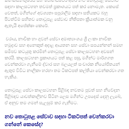
කන්කසන්තුරෙයි සහ පොන්ඩිචෙරි අතර නව තොටුපළ සේවාව
සඳහා කාලසටහන තවමත් ප්‍රකාශයට පත් කර නොමැත. කෙසේ
වෙතත්, මගීන්ගේ අවශ්‍යතා සපුරාලීම සඳහා සතියකට බහු
පිටත්වීම් සහිතව තොටුපළ සේවාව නිතිපතා ක්‍රියාත්මක වනු
ඇතැයි අපේක්ෂා කෙරේ.
වරාය, නාවික හා ගුවන් සේවා අමාත්‍යාංශය ශ්‍රී ලංකා නාවික
හමුදාව සහ අනෙකුත් අදාළ ආයතන සහ සේවා සපයන්නන් සමඟ
සමීපව කටයුතු කරමින් තොටුපළ සේවා කාලසටහන අවසන්
කරයි. කාලසටහන ප්‍රකාශයට පත් කළ පසු, මගීන්ට මාර්ගගත
වෙන්කරවා ගැනීමේ ද්වාර සහ බලයලත් සංචාරක නියෝජිතයන්
ඇතුළු විවිධ නාලිකා හරහා තම ටිකට්පත් කල්තියා වෙන්කරවා ගත
හැකිය.
තොටුපළ සේවා කාලසටහන පිළිබඳ නවතම පුවත් සහ නිවේදන
පිළිබඳව යාවත්කාලීනව සිටින ලෙස මගීන්ට උපදෙස් දෙනු ලැබේ,
ඒ අනුව තම ගමන් සැලසුම් කර ගැනීමට.
නව තොටුපළ සේවාව සඳහා ටිකට්පත් වෙන්කරවා
ගන්නේ කෙසේද?