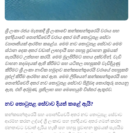
ශ්‍රී ලංකා රජය මෑතකදී ශ්‍රී ලංකාවේ කන්කසන්තුරෙයි වරාය සහ
ඉන්දියාවේ පොන්ඩිචෙරි වරාය අතර මගී තොටුපළ සේවා
ව්‍යාපෘතියක් ආරම්භ කළේය. මෙම නව තොටුපළ සේවාව මෙම
ස්ථාන දෙක අතර වඩාත් ලාභදායී සහ පහසු ප්‍රවාහන ක්‍රමයක්
සැපයීමට උත්සාහ කරයි. මෙම මුලපිරීමට සහය දක්වමින්, වැඩි
වාහන තදබදයක් ඇති කිරීමට සහ යටිතල පහසුකම් වැඩිදියුණු
කිරීමට ශ්‍රී ලංකා නාවික හමුදාව කන්කසන්තුරෙයි වරායේ පහසුකම්
පුළුල් කිරීම ආරම්භ කර ඇත. මෙම ලිපියෙන් කන්කසන්තුරෙයි සහ
පොන්ඩිචෙරි අතර නව තොටුපළ සේවාව පිළිබඳ තොරතුරු සපයනු
ඇත, එහි අරමුණ, ප්‍රතිලාභ සහ මෙහෙයුම් විස්තර ඇතුළුව.
නව තොටුපළ සේවාව දියත් කළේ ඇයි?
කන්කසන්තුරෙයි සහ පොන්ඩිචෙරි අතර නව තොටුපළ සේවාව
ආරම්භ කරන ලද්දේ ශ්‍රී ලංකාව සහ ඉන්දියාව අතර ගමන් කරන
ජනතාවට වඩාත් දැරිය හැකි සහ පහසු ප්‍රවාහන ක්‍රමයක් සැපයීම