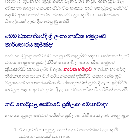
සඳහා ය. ගුවන් හා මුහුදු ගමන් වැනි වත්මන් ප්‍රවාහන ක්‍රම මිල
අධික හා කාලය ගතවන ඒවා විය හැකිය. නව තොටුපළ සේවාව
දෙරට අතර ගමන් කරන ජනතාවට ලාභදායී හා කාර්යක්ෂම
විකල්පයක් ලබා දීම අරමුණු කරයි.
මෙම ව්‍යාපෘතියේදී ශ්‍රී ලංකා නාවික හමුදාවේ
කාර්යභාරය කුමක්ද?
නව තොටුපළ සේවාවට පහසුකම් සැලසීම සඳහා කන්කසන්තුරේ
වරාය පහසුකම් පුළුල් කිරීම සඳහා ශ්‍රී ලංකා නාවික හමුදාව
ක්‍රියාකාරීව සහාය ලබා දී ඇත.
නාවික හමුදාව
ආගමන හා රේගු
නිෂ්කාශනය සඳහා මගී පර්යන්තයක් ඉදිකිරීම සඳහා දක්ෂ ශ්‍රම
බලකායක් සහ තාක්ෂණික විශේෂඥතාවක් ලබා දී ඇත. ඉදිකිරීම්
කටයුතු සඳහා අවශ්‍ය ද්‍රව්‍ය ශ්‍රී ලංකා වරාය අධිකාරිය විසින් සපයයි.
නව තොටුපළ සේවාවේ ප්‍රතිලාභ මොනවාද?
නව තොටුපළ සේවාව මගීන්ට ප්‍රතිලාභ කිහිපයක් ලබා දෙනු ඇත:
එය ගුවන් හා මුහුදු ගමන් වලට සාපේක්ෂව ලාභදායී
ප්‍රවාහන ක්‍රමයක් වනු ඇත.