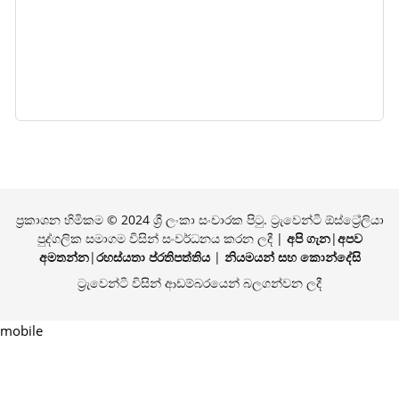
ප්‍රකාශන හිමිකම © 2024 ශ්‍රී ලංකා සංචාරක පිටු. ට්‍රැවෙන්ටි ඕස්ට්‍රේලියා
පුද්ගලික සමාගම විසින් සංවර්ධනය කරන ලදී |
අපි ගැන
|
අපව
අමතන්න
|
රහස්යතා ප්රතිපත්තිය
|
නියමයන් සහ කොන්දේසි
ට්‍රැවෙන්ටි විසින් ආඩම්බරයෙන් බලගන්වන ලදී