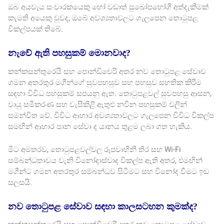
ඔබ අයවැය සංචාරකයෙකු හෝ වඩාත් සුඛෝපභෝගී අත්දැකීමක්
කැමති අයෙකු වුවද, ඔබේ අවශ්‍යතාවලට ගැලපෙන තොටුපළ
විකල්පයක් තිබේ.
නැවේ ඇති පහසුකම් මොනවාද?
කන්කසන්තුරෙයි සහ පොන්ඩිචෙරි අතර නව තොටුපළ සේවාව
ගමන අතරතුර මගීන්ගේ සුවපහසුව සහ පහසුව සහතික කිරීම
සඳහා විවිධ පහසුකම් සපයනු ඇත. තොටුපළවල් සුවපහසු ආසන,
වායු සමීකරණ සහ වැසිකිළි ඇතුළු නවීන පහසුකම් වලින්
සමන්විත වේ. විවිධ ආහාර අවශ්‍යතාවලට ගැලපෙන විවිධ විකල්ප
සමඟින් ආහාර පාන සේවා ද යානය තුළම ලබා ගත හැකිය.
මීට අමතරව, තොටුපළවල්වල රූපවාහිනී තිර සහ Wi-Fi
සම්බන්ධතාවය වැනි විනෝදාස්වාද විකල්ප ඇති අතර, එමඟින්
මගීන්ට ගමන අතරතුර සම්බන්ධව සිටීමට සහ විනෝද වීමට ඉඩ
සලසයි.
නව තොටුපළ සේවාව සඳහා කාලසටහන කුමක්ද?