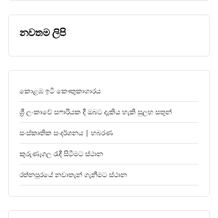
නවතම ලිපි
කොළඹ ඉටි කෞතුකාගාරය
ශ්‍රී ලංකාවේ සෆාරියක දී ඔබට දැකිය හැකි සුලභ සතුන්
සංස්කෘතික සංදර්ශනය | හබරණ
කුරුණෑගල රැඳී සිටීමට ස්ථාන
රත්නපුරයේ නවාතැන් ගැනීමට ස්ථාන