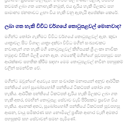
ප්‍රවාහන ක්‍රමයක් වනු ඇත. නිශ්චිත මිල ගණන් පිළිබඳ විස්තර
තවමත් ලබා ගත නොහැකි නමුත්, එය දැරිය හැකි මිලකට සහ
සාමාන්‍ය ජනතාවට ළඟා විය හැකි වනු ඇතැයි අපේක්ෂා කෙරේ.
ලබා ගත හැකි විවිධ වර්ගයේ තොටුපළවල් මොනවාද?
මගීන්ට තෝරා ගැනීමට විවිධ වර්ගයේ තොටුපළවල් ඇත. කුඩා
යාත්‍රාවල සිට විශාල යාත්‍රා දක්වා විවිධ මගීන් සංඛ්‍යාවකට
නවාතැන් ගත හැකි මගී තොටුපළවල් කිහිපයක් ශ්‍රී ලංකා නාවික
හමුදාව විසින් මිලදී ගෙන ඇත. ගමනේදී මගීන්ගේ සුවපහසුව සහ
ආරක්ෂාව සහතික කිරීම සඳහා මෙම තොටුපළවල් නවීන පහසුකම්
වලින් සමන්විත වේ.
මගීන්ට ඔවුන්ගේ අයවැය සහ සංචාරක මනාපයන් අනුව ආර්ථික
පන්තියේ හෝ සුඛෝපභෝගී පන්තියේ ටිකට්පත් තෝරා ගත
හැකිය. ආර්ථික පන්තියේ ටිකට්පත් දැරිය හැකි මිලකට ලබා ගත
හැකි අතර, එමඟින් තොටුපළ සේවාව වැඩි පිරිසකට ප්‍රවේශ විය
හැකිය. අනෙක් අතට, සුඛෝපභෝගී පන්තියේ ටිකට්පත් සුවපහසු
ආසන, වායු සමීකරණ සහ නොමිලේ ප්‍රණීත ආහාර වැනි අමතර
පහසුකම් සහ සේවාවන් සමඟ පැමිණේ.