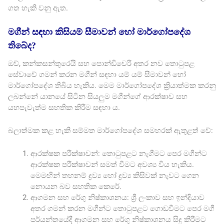
ගත හැකි වනු ඇත.
මගීන් සඳහා කිසියම් සීමාවන් හෝ මාර්ගෝපදේශ
තිබේද?
ඔව්, කන්කසන්තුරෙයි සහ පොන්ඩිචෙරි අතර නව තොටුපළ
සේවාවේ ගමන් කරන මගීන් සඳහා යම් යම් සීමාවන් හෝ
මාර්ගෝපදේශ තිබිය හැකිය. මෙම මාර්ගෝපදේශ ක්‍රියාත්මක කරනු
ලබන්නේ යානයේ සිටින සියලුම මගීන්ගේ ආරක්ෂාව සහ
යහපැවැත්ම සහතික කිරීම සඳහා ය.
බලාත්මක කළ හැකි සම්මත මාර්ගෝපදේශ සමහරක් ඇතුළත් වේ:
ආරක්ෂක පරීක්ෂාවන්: තොටුපළට නැගීමට පෙර මගීන්ට
ආරක්ෂක පරීක්ෂාවන් සමත් වීමට අවශ්‍ය විය හැකිය.
මෙමඟින් තහනම් ද්‍රව්‍ය හෝ ද්‍රව්‍ය කිසිවක් නැවට ගෙන
නොයන බව සහතික කෙරේ.
ආගමන සහ රේගු නිෂ්කාශනය: ශ්‍රී ලංකාව සහ ඉන්දියාව
අතර ගමන් කරන මගීන්ට තොටුපළට ගොඩවීමට පෙර මගී
පර්යන්තයේදී ආගමන සහ රේගු නිෂ්කාශනය සිදු කිරීමට