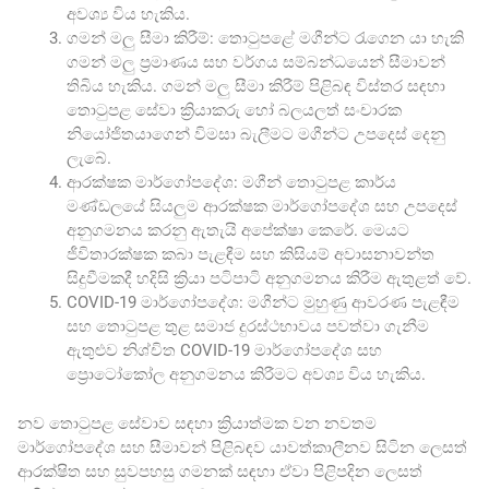
අවශ්‍ය විය හැකිය.
ගමන් මලු සීමා කිරීම්: තොටුපළේ මගීන්ට රැගෙන යා හැකි
ගමන් මලු ප්‍රමාණය සහ වර්ගය සම්බන්ධයෙන් සීමාවන්
තිබිය හැකිය. ගමන් මලු සීමා කිරීම් පිළිබඳ විස්තර සඳහා
තොටුපළ සේවා ක්‍රියාකරු හෝ බලයලත් සංචාරක
නියෝජිතයාගෙන් විමසා බැලීමට මගීන්ට උපදෙස් දෙනු
ලැබේ.
ආරක්ෂක මාර්ගෝපදේශ: මගීන් තොටුපළ කාර්ය
මණ්ඩලයේ සියලුම ආරක්ෂක මාර්ගෝපදේශ සහ උපදෙස්
අනුගමනය කරනු ඇතැයි අපේක්ෂා කෙරේ. මෙයට
ජීවිතාරක්ෂක කබා පැළඳීම සහ කිසියම් අවාසනාවන්ත
සිදුවීමකදී හදිසි ක්‍රියා පටිපාටි අනුගමනය කිරීම ඇතුළත් වේ.
COVID-19 මාර්ගෝපදේශ: මගීන්ට මුහුණු ආවරණ පැළඳීම
සහ තොටුපළ තුළ සමාජ දුරස්ථභාවය පවත්වා ගැනීම
ඇතුළුව නිශ්චිත COVID-19 මාර්ගෝපදේශ සහ
ප්‍රොටෝකෝල අනුගමනය කිරීමට අවශ්‍ය විය හැකිය.
නව තොටුපළ සේවාව සඳහා ක්‍රියාත්මක වන නවතම
මාර්ගෝපදේශ සහ සීමාවන් පිළිබඳව යාවත්කාලීනව සිටින ලෙසත්
ආරක්ෂිත සහ සුවපහසු ගමනක් සඳහා ඒවා පිළිපදින ලෙසත්