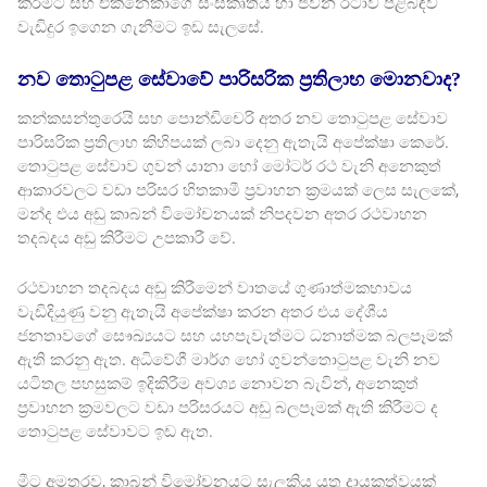
කිරීමට සහ එකිනෙකාගේ සංස්කෘතිය හා ජීවන රටාව පිළිබඳව
වැඩිදුර ඉගෙන ගැනීමට ඉඩ සැලසේ.
නව තොටුපළ සේවාවේ පාරිසරික ප්‍රතිලාභ මොනවාද?
කන්කසන්තුරෙයි සහ පොන්ඩිචෙරි අතර නව තොටුපළ සේවාව
පාරිසරික ප්‍රතිලාභ කිහිපයක් ලබා දෙනු ඇතැයි අපේක්ෂා කෙරේ.
තොටුපළ සේවාව ගුවන් යානා හෝ මෝටර් රථ වැනි අනෙකුත්
ආකාරවලට වඩා පරිසර හිතකාමී ප්‍රවාහන ක්‍රමයක් ලෙස සැලකේ,
මන්ද එය අඩු කාබන් විමෝචනයක් නිපදවන අතර රථවාහන
තදබදය අඩු කිරීමට උපකාරී වේ.
රථවාහන තදබදය අඩු කිරීමෙන් වාතයේ ගුණාත්මකභාවය
වැඩිදියුණු වනු ඇතැයි අපේක්ෂා කරන අතර එය දේශීය
ජනතාවගේ සෞඛ්‍යයට සහ යහපැවැත්මට ධනාත්මක බලපෑමක්
ඇති කරනු ඇත. අධිවේගී මාර්ග හෝ ගුවන්තොටුපළ වැනි නව
යටිතල පහසුකම් ඉදිකිරීම අවශ්‍ය නොවන බැවින්, අනෙකුත්
ප්‍රවාහන ක්‍රමවලට වඩා පරිසරයට අඩු බලපෑමක් ඇති කිරීමට ද
තොටුපළ සේවාවට ඉඩ ඇත.
මීට අමතරව, කාබන් විමෝචනයට සැලකිය යුතු දායකත්වයක්