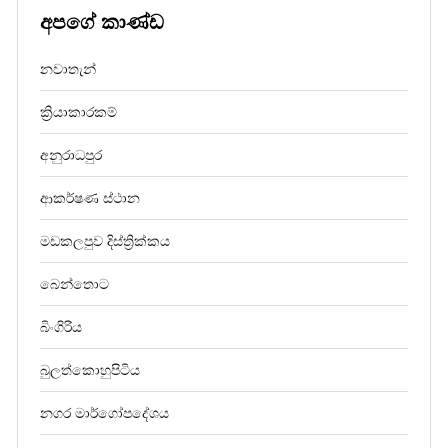
අපගේ කාණ්ඩ
නවාතැන්
ක්‍රියාකාරකම්
අනුරාධපුර
ආකර්ෂණ ස්ථාන
මඩකලපුව දිස්ත්‍රික්කය
බෙන්තොට
බිංගිරිය
බුලත්කොහුපිටිය
නගර මාර්ගෝපදේශය