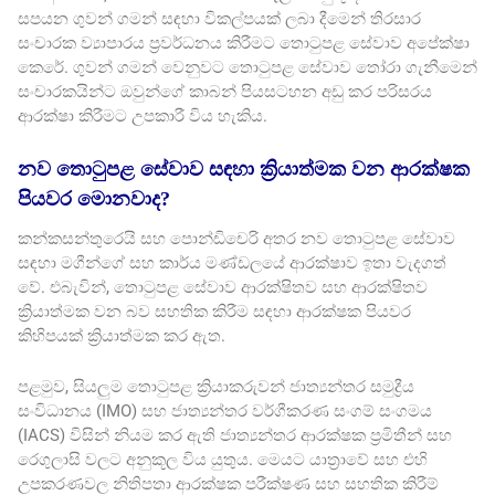
සපයන ගුවන් ගමන් සඳහා විකල්පයක් ලබා දීමෙන් තිරසාර
සංචාරක ව්‍යාපාරය ප්‍රවර්ධනය කිරීමට තොටුපළ සේවාව අපේක්ෂා
කෙරේ. ගුවන් ගමන් වෙනුවට තොටුපළ සේවාව තෝරා ගැනීමෙන්
සංචාරකයින්ට ඔවුන්ගේ කාබන් පියසටහන අඩු කර පරිසරය
ආරක්ෂා කිරීමට උපකාරී විය හැකිය.
නව තොටුපළ සේවාව සඳහා ක්‍රියාත්මක වන ආරක්ෂක
පියවර මොනවාද?
කන්කසන්තුරෙයි සහ පොන්ඩිචෙරි අතර නව තොටුපළ සේවාව
සඳහා මගීන්ගේ සහ කාර්ය මණ්ඩලයේ ආරක්ෂාව ඉතා වැදගත්
වේ. එබැවින්, තොටුපළ සේවාව ආරක්ෂිතව සහ ආරක්ෂිතව
ක්‍රියාත්මක වන බව සහතික කිරීම සඳහා ආරක්ෂක පියවර
කිහිපයක් ක්‍රියාත්මක කර ඇත.
පළමුව, සියලුම තොටුපළ ක්‍රියාකරුවන් ජාත්‍යන්තර සමුද්‍රීය
සංවිධානය (IMO) සහ ජාත්‍යන්තර වර්ගීකරණ සංගම් සංගමය
(IACS) විසින් නියම කර ඇති ජාත්‍යන්තර ආරක්ෂක ප්‍රමිතීන් සහ
රෙගුලාසි වලට අනුකූල විය යුතුය. මෙයට යාත්‍රාවේ සහ එහි
උපකරණවල නිතිපතා ආරක්ෂක පරීක්ෂණ සහ සහතික කිරීම්