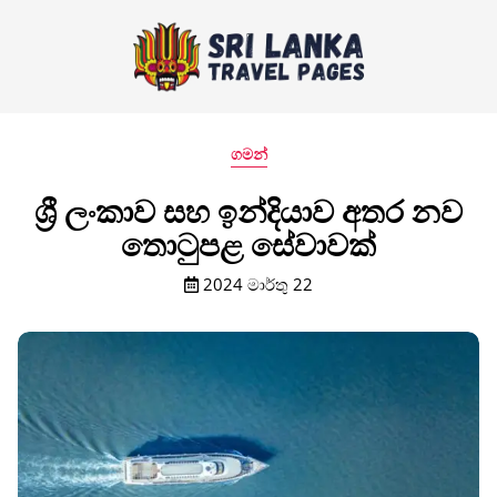
ගමන්
ශ්‍රී ලංකාව සහ ඉන්දියාව අතර නව
තොටුපළ සේවාවක්
2024 මාර්තු 22