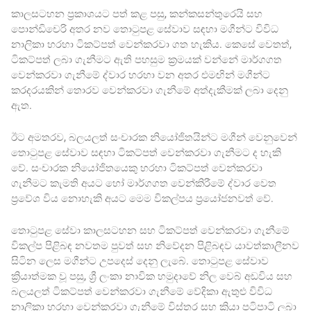
කාලසටහන ප්‍රකාශයට පත් කළ පසු, කන්කසන්තුරෙයි සහ
පොන්ඩිචෙරි අතර නව තොටුපළ සේවාව සඳහා මගීන්ට විවිධ
නාලිකා හරහා ටිකට්පත් වෙන්කරවා ගත හැකිය. කෙසේ වෙතත්,
ටිකට්පත් ලබා ගැනීමට ඇති පහසුම ක්‍රමයක් වන්නේ මාර්ගගත
වෙන්කරවා ගැනීමේ ද්වාර හරහා වන අතර එමඟින් මගීන්ට
කරදරයකින් තොරව වෙන්කරවා ගැනීමේ අත්දැකීමක් ලබා දෙනු
ඇත.
ඊට අමතරව, බලයලත් සංචාරක නියෝජිතයින්ට මගීන් වෙනුවෙන්
තොටුපළ සේවාව සඳහා ටිකට්පත් වෙන්කරවා ගැනීමට ද හැකි
වේ. සංචාරක නියෝජිතයෙකු හරහා ටිකට්පත් වෙන්කරවා
ගැනීමට කැමති අයට හෝ මාර්ගගත වෙන්කිරීමේ ද්වාර වෙත
ප්‍රවේශ විය නොහැකි අයට මෙම විකල්පය ප්‍රයෝජනවත් වේ.
තොටුපළ සේවා කාලසටහන සහ ටිකට්පත් වෙන්කරවා ගැනීමේ
විකල්ප පිළිබඳ නවතම පුවත් සහ නිවේදන පිළිබඳව යාවත්කාලීනව
සිටින ලෙස මගීන්ට උපදෙස් දෙනු ලැබේ. තොටුපළ සේවාව
ක්‍රියාත්මක වූ පසු, ශ්‍රී ලංකා නාවික හමුදාවේ නිල වෙබ් අඩවිය සහ
බලයලත් ටිකට්පත් වෙන්කරවා ගැනීමේ වේදිකා ඇතුළු විවිධ
නාලිකා හරහා වෙන්කරවා ගැනීමේ විස්තර සහ ක්‍රියා පටිපාටි ලබා