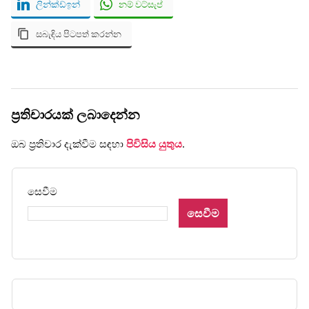
ලින්ක්ඩ්ඉන්
නම් වට්සැප්
සබැඳිය පිටපත් කරන්න
ප්‍රතිචාරයක් ලබාදෙන්න
ඔබ ප්‍රතිචාර දැක්වීම සඳහා
පිවිසිය යුතුය
.
සෙවීම
සෙවීම