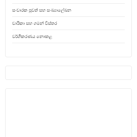
සංචාරක පුවත් සහ සංඛ්‍යාලේඛන
චාරිකා සහ ගමන් විස්තර
වර්ගීකරණය නොකළ