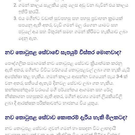
ගමන් කාලය සැලකිය යුතු ලෙස අඩු වන බැවින් එය කාලය
ඉතිරි කරයි.
එය මගීන්ට වඩාත් සුවපහසු සහ පහසු ප්‍රවාහන ක්‍රමයක්
සපයනු ඇති අතර, වැඩි ගමන් මලු රැගෙන යාමට සහ
පවුලේ අය සහ මිතුරන් සමඟ ගමන් කිරීමට හැකියාව ලබා
දෙනු ඇත.
නව තොටුපළ සේවාවේ සැපයුම් විස්තර මොනවාද?
පෞද්ගලික සමාගමක් නව තොටුපළ සේවාව ක්‍රියාත්මක කරනු
ඇති අතර, මගීන්ට විවිධ වර්ගයේ තොටුපළවල් ලබා ගත හැකි යැයි
අපේක්ෂා කළ හැකිය. ගමන් කාලය ආසන්න වශයෙන් පැය 3-4 ක්
වන අතර, සතියේ ඇතැම් දිනවල සේවාව ලබා ගත හැකිය.
කන්කසන්තුරේ වරායේ මගී පර්යන්තය ආගමන සහ රේගු
නිෂ්කාශන පහසුකම් ඇති අතර, මගීන් අවශ්‍ය ගමන් ලියකියවිලි
ලබා දී ආරක්ෂක පරීක්ෂාවන්ට භාජනය විය යුතුය.
නව තොටුපළ සේවාව කොතරම් දැරිය හැකි මිලකටද?
නව තොටුපළ සේවාව ගුවන් ගමන් හා සසඳන විට ලාභදායී