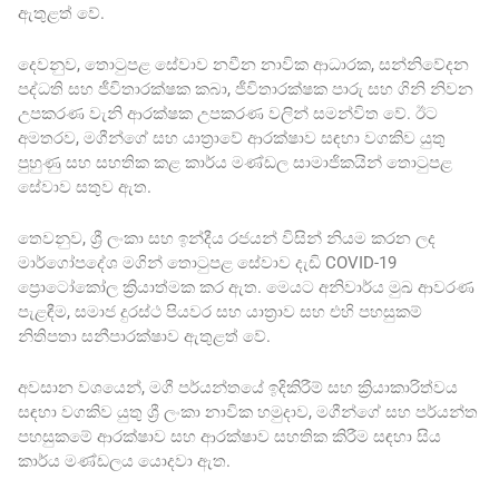
ඇතුළත් වේ.
දෙවනුව, තොටුපළ සේවාව නවීන නාවික ආධාරක, සන්නිවේදන
පද්ධති සහ ජීවිතාරක්ෂක කබා, ජීවිතාරක්ෂක පාරු සහ ගිනි නිවන
උපකරණ වැනි ආරක්ෂක උපකරණ වලින් සමන්විත වේ. ඊට
අමතරව, මගීන්ගේ සහ යාත්‍රාවේ ආරක්ෂාව සඳහා වගකිව යුතු
පුහුණු සහ සහතික කළ කාර්ය මණ්ඩල සාමාජිකයින් තොටුපළ
සේවාව සතුව ඇත.
තෙවනුව, ශ්‍රී ලංකා සහ ඉන්දීය රජයන් විසින් නියම කරන ලද
මාර්ගෝපදේශ මගින් තොටුපළ සේවාව දැඩි COVID-19
ප්‍රොටෝකෝල ක්‍රියාත්මක කර ඇත. මෙයට අනිවාර්ය මුඛ ආවරණ
පැළඳීම, සමාජ දුරස්ථ පියවර සහ යාත්‍රාව සහ එහි පහසුකම්
නිතිපතා සනීපාරක්ෂාව ඇතුළත් වේ.
අවසාන වශයෙන්, මගී පර්යන්තයේ ඉදිකිරීම් සහ ක්‍රියාකාරිත්වය
සඳහා වගකිව යුතු ශ්‍රී ලංකා නාවික හමුදාව, මගීන්ගේ සහ පර්යන්ත
පහසුකමේ ආරක්ෂාව සහ ආරක්ෂාව සහතික කිරීම සඳහා සිය
කාර්ය මණ්ඩලය යොදවා ඇත.