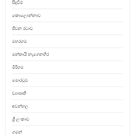
සිදුවීම්
කොලොන්නාව
ජීවන රටාව
මහරගම
මන්තායි නැගෙනහිර
මීරිගම
මොරටුව
ව්‍යාපෘති
අවන්හල
ශ්‍රී ලංකාව
ගමන්