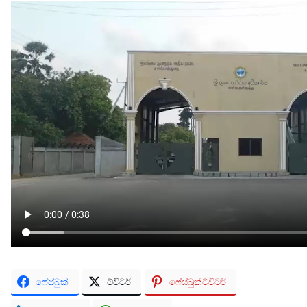
ෆේස්බුක්
ට්විටර්
ෆේස්බුක්ට්විටර්