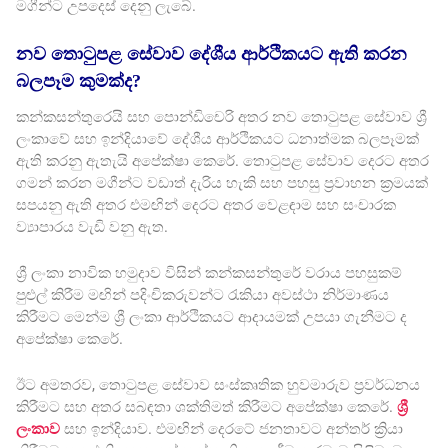
මගීන්ට උපදෙස් දෙනු ලැබේ.
නව තොටුපළ සේවාව දේශීය ආර්ථිකයට ඇති කරන
බලපෑම කුමක්ද?
කන්කසන්තුරෙයි සහ පොන්ඩිචෙරි අතර නව තොටුපළ සේවාව ශ්‍රී
ලංකාවේ සහ ඉන්දියාවේ දේශීය ආර්ථිකයට ධනාත්මක බලපෑමක්
ඇති කරනු ඇතැයි අපේක්ෂා කෙරේ. තොටුපළ සේවාව දෙරට අතර
ගමන් කරන මගීන්ට වඩාත් දැරිය හැකි සහ පහසු ප්‍රවාහන ක්‍රමයක්
සපයනු ඇති අතර එමඟින් දෙරට අතර වෙළඳාම සහ සංචාරක
ව්‍යාපාරය වැඩි වනු ඇත.
ශ්‍රී ලංකා නාවික හමුදාව විසින් කන්කසන්තුරේ වරාය පහසුකම්
පුළුල් කිරීම මඟින් පදිංචිකරුවන්ට රැකියා අවස්ථා නිර්මාණය
කිරීමට මෙන්ම ශ්‍රී ලංකා ආර්ථිකයට ආදායමක් උපයා ගැනීමට ද
අපේක්ෂා කෙරේ.
ඊට අමතරව, තොටුපළ සේවාව සංස්කෘතික හුවමාරුව ප්‍රවර්ධනය
කිරීමට සහ අතර සබඳතා ශක්තිමත් කිරීමට අපේක්ෂා කෙරේ.
ශ්‍රී
ලංකාව
සහ ඉන්දියාව. එමඟින් දෙරටේ ජනතාවට අන්තර් ක්‍රියා