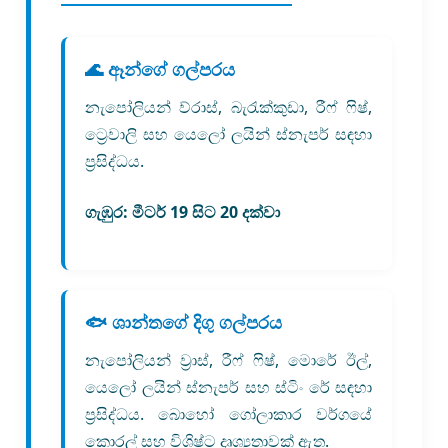
🌊 ඈන්ගේ ගල්පරය
නැපෝලියන් ව්රාස්, බැරැක්කුඩා, රීෆ් ෆිෂ්,
ට්‍රෙවාලි සහ යෙලෝ ලයින් ස්නැපර් සඳහා
ප්‍රසිද්ධය.
ගැඹුර:
මීටර් 19 සිට 20 දක්වා
🐟 ශාන්තගේ දිගු ගල්පරය
නැපෝලියන් ව්‍රාස්, රීෆ් ෆිෂ්, මොරේ ඊල්,
යෙලෝ ලයින් ස්නැපර් සහ ස්ටිං රේ සඳහා
ප්‍රසිද්ධය. බොහෝ ගෝලාකාර වර්ගයේ
කොරල් සහ විශිෂ්ට දෘශ්‍යතාවක් ඇත.