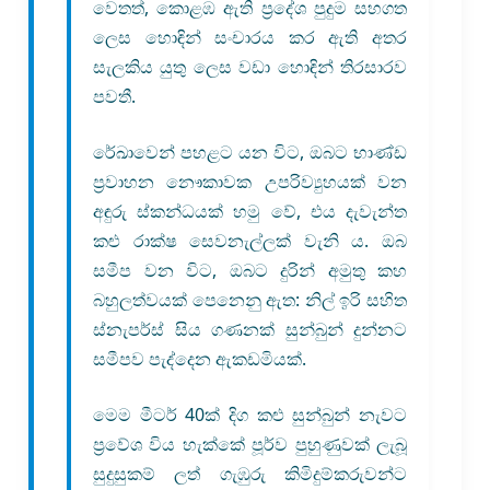
වෙතත්, කොළඹ ඇති ප්‍රදේශ පුදුම සහගත
ලෙස හොඳින් සංචාරය කර ඇති අතර
සැලකිය යුතු ලෙස වඩා හොඳින් තිරසාරව
පවතී.
රේඛාවෙන් පහළට යන විට, ඔබට භාණ්ඩ
ප්‍රවාහන නෞකාවක උපරිව්‍යුහයක් වන
අඳුරු ස්කන්ධයක් හමු වේ, එය දැවැන්ත
කළු රාක්ෂ සෙවනැල්ලක් වැනි ය. ඔබ
සමීප වන විට, ඔබට දුරින් අමුතු කහ
බහුලත්වයක් පෙනෙනු ඇත: නිල් ඉරි සහිත
ස්නැපර්ස් සිය ගණනක් සුන්බුන් දුන්නට
සමීපව පැද්දෙන ඇකඩමියක්.
මෙම මීටර් 40ක් දිග කළු සුන්බුන් නැවට
ප්‍රවේශ විය හැක්කේ පූර්ව පුහුණුවක් ලැබූ
සුදුසුකම් ලත් ගැඹුරු කිමිදුම්කරුවන්ට