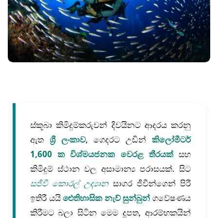
ස්කූබා කිමිදුම්කරුවන් දිවයිනට ආදරය කරනු
ඇත
ශ්‍රී ලංකාව
, ගෙදරට උඩින්
කිලෝමීටර්
1,600 ක විශ්මයජනක වෙරළ තීරයක්
සහ
කිමිදුම් ස්ථාන වල අසාමාන්‍ය පරාසයක්. සිට
සජීවී කොරල් උද්‍යාන
සාගර ජීවීන්ගෙන් පිරී
ඉතිරී යයි
ඓතිහාසික නැව් සුන්බුන්
ගවේෂණය
කිරීමට බලා සිටින මෙම දූපත, ආරම්භකයින්