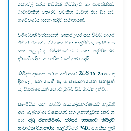
කොරල් පරය තවමත් නිර්මලව හා සාපේක්ෂව
බාධාවකින් තොරව පවතින බැවින් එය දිය යට
ගවේෂණය සඳහා කදිම ස්ථානයකි.
වර්ණවත් මත්ස්‍යයන්, කොරල්පර සහ විවිධ සාගර
ජීවීන් රැසකට නිවහන වන කල්පිටිය, ආරම්භක
සහ පළපුරුදු කිමිදුම්කරුවන් යන දෙපිරිසටම
දර්ශනීය දිය යට පරිසරයක් ලබා දෙයි.
කිමිදුම් දෘශ්‍යතා පරාසයන් අතර
මීටර් 15–25
හොඳ
දිනවල, සහ මෙහි ජලය සාමාන්‍යයෙන් සන්සුන්
ය, විශේෂයෙන් නොවැම්බර් සිට මාර්තු දක්වා.
කල්පිටිය යනු
සාර්ව ඡායාරූපකරණයට කැමති
අය
,
ගල්පර ගවේෂකයන්
, සහ උනන්දුවක් දක්වන
අය
අඩු ජනාකීර්ණ, පරිසර හිතකාමී කිමිදුම්
සංචාරක ව්‍යාපාරය
. කල්පිටියේ PADI සහතික ලත්