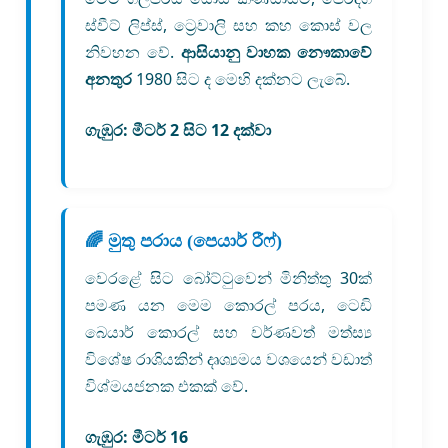
ස්වීට් ලිප්ස්, ට්‍රෙවාලි සහ කහ කොස් වල
නිවහන වේ.
ආසියානු වාහක නෞකාවේ
අනතුර
1980 සිට ද මෙහි දක්නට ලැබේ.
ගැඹුර:
මීටර් 2 සිට 12 දක්වා
🌈 මුතු පරාය (පෙයාර් රීෆ්)
වෙරළේ සිට බෝට්ටුවෙන් මිනිත්තු 30ක්
පමණ යන මෙම කොරල් පරය, ටෙඩි
බෙයාර් කොරල් සහ වර්ණවත් මත්ස්‍ය
විශේෂ රාශියකින් දෘශ්‍යමය වශයෙන් වඩාත්
විශ්මයජනක එකක් වේ.
ගැඹුර:
මීටර් 16