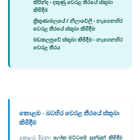
කිරින්ද - දකුණු වෙරළ තීරයේ ස්කූබා
කිමිදීම
ත්‍රිකුණාමලයේ / නිලාවේලි - නැගෙනහිර
වෙරළ තීරයේ ස්කූබා කිමිදීම
මඩකලපුවේ ස්කූබා කිමිදීම - නැගෙනහිර
වෙරළ තීරය
කොළඹ - බටහිර වෙරළ තීරයේ ස්කූබා
කිමිදීම
කොළඹ දීමනා
ලෝක මට්ටමේ සුන්බුන් කිමිදීම