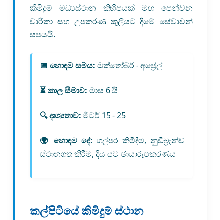
කිමිදුම් මධ්‍යස්ථාන කිහිපයක් මඟ පෙන්වන
චාරිකා සහ උපකරණ කුලියට දීමේ සේවාවන්
සපයයි.
📅 හොඳම සමය:
ඔක්තෝබර් - අප්‍රේල්
⏳ කාල සීමාව:
මාස 6 යි
🔍 දෘශ්‍යතාව:
මීටර් 15 - 25
🌍 හොඳම දේ:
ගල්පර කිමිදීම, නුඩිබ්‍රැන්ච්
ස්ථානගත කිරීම, දිය යට ඡායාරූපකරණය
කල්පිටියේ කිමිදුම් ස්ථාන