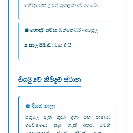
හේතුවෙන් උසස් කුසලතා අවශ්‍ය වේ.
📅 හොඳම සමය:
ඔක්තෝබර් - අප්‍රේල්
⏳ කාල සීමාව:
මාස 6 යි
මීගමුවේ කිමිදුම් ස්ථාන
🪨 දියඹ ගාලා
පතුලේ ඇති කුඩා ගුහා සහ පාෂාණ
ගවේෂණය කළ හැකි අතර, මෙහි