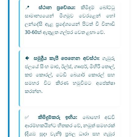
📍
ස්ථාන ප්‍රවේශය:
කිමිදුම් බෝට්ටු
සාමාන්‍යයෙන් මීගමුව වෙරළෙන් හෝ
ලන්දේසි ඇළ ප්‍රදේශයෙන් පිටත් වී විනාඩි
30-60ක් ඇතුළත ගල්පර වෙත ළඟා වේ.
🐠
සමුද්‍රීය කැපී පෙනෙන අවස්ථා:
ගැඹුරු
ජලයේ සිංහ මාළු, ඊල්ස්, ගෲපර්, මිහිරි තොල්,
කළු කොරල්, ටෙඩි බෙයාර් කොරල් සහ
සමහර විට කිරණ හමුවීමට අපේක්ෂා
කරන්න.
✅
කිමිදුම්කරු ඉඟිය:
බොහෝ අඩවි
ආරම්භකයින්ට හිතකර වේ, නමුත් සමහරක්
(දියඹ සුදා වැනි) ප්‍රබල ධාරා සහ ගැඹුර