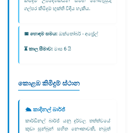
කිමිදුම් උපදේශකයින් සමඟ නොගැඹුරු
ගල්පර කිමිදුම් භුක්ති විඳිය හැකිය.
📅 හොඳම සමය:
ඔක්තෝබර් - අප්‍රේල්
⏳ කාල සීමාව:
මාස 6 යි
කොළඹ කිමිදුම් ස්ථාන
🛳️ කාදිනල් බාර්ජ්
කාර්ඩිනල් බාර්ජ් යනු දුර්වල තත්ත්වයේ
කුඩා සුන්බුන් සහිත නෞකාවකි, නමුත්