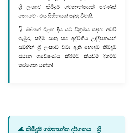
ශ්‍රී ලංකාව කිමිදුම් ගමනාන්තයක් පමණක්
නොවේ - එය සිහිනයක් සැබෑ වීමකි.
👇 ඔබගේ ඊළඟ දිය යට වික්‍රමය සඳහා අඩවි
ගැඹුර, කදිම සෘතු සහ අද්විතීය උද්දීපනයන්
සමඟින් ශ්‍රී ලංකාව වටා ඇති හොඳම කිමිදුම්
ස්ථාන ගවේෂණය කිරීමට කියවීම දිගටම
කරගෙන යන්න!
🌊 කිමිදුම් ගමනාන්ත දර්ශකය – ශ්‍රී