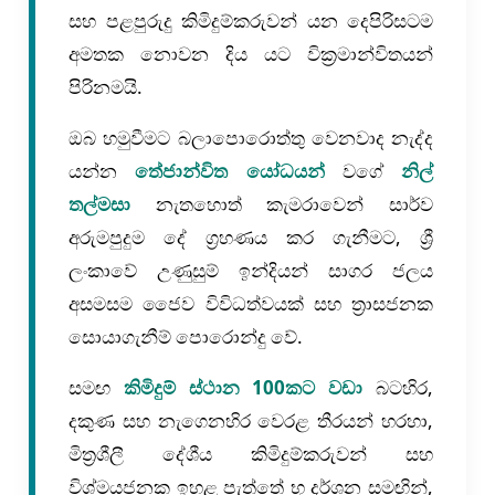
සහ පළපුරුදු කිමිදුම්කරුවන් යන දෙපිරිසටම
අමතක නොවන දිය යට වික්‍රමාන්විතයන්
පිරිනමයි.
ඔබ හමුවීමට බලාපොරොත්තු වෙනවාද නැද්ද
යන්න
තේජාන්විත යෝධයන්
වගේ
නිල්
තල්මසා
නැතහොත් කැමරාවෙන් සාර්ව
අරුමපුදුම දේ ග්‍රහණය කර ගැනීමට, ශ්‍රී
ලංකාවේ උණුසුම් ඉන්දියන් සාගර ජලය
අසමසම ජෛව විවිධත්වයක් සහ ත්‍රාසජනක
සොයාගැනීම් පොරොන්දු වේ.
සමඟ
කිමිදුම් ස්ථාන 100කට වඩා
බටහිර,
දකුණ සහ නැගෙනහිර වෙරළ තීරයන් හරහා,
මිත්‍රශීලී දේශීය කිමිදුම්කරුවන් සහ
විශ්මයජනක ඉහළ පැත්තේ භූ දර්ශන සමඟින්,