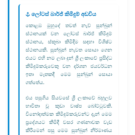
⚓ ලෝටස් බාර්ජ් කිමිදුම් අඩවිය
කොළඹ මුහුදේ තවත් නැව් සුන්බුන්
ස්ථානයක් වන ලෝටස් බාර්ජ් කිමිදුම්
ස්ථානය, ස්කූබා කිමිදීම සඳහා විශිෂ්ට
ස්ථානයකි. සුන්බුන් නැවත සොයා ගෙන
එයට එහි නම ලබා දුන් ශ්‍රී ලංකාවේ ප්‍රසිද්ධ
කිමිදුම්කරුවෙකු වන දර්ශන ජයවර්ධන
ඉතා මෑතකදී මෙම සුන්බුන් සොයා
ගත්තේය.
එය පසුගිය සියවසේ ශ්‍රී ලංකාවේ බහුලව
භාවිතා වූ කුඩා වාෂ්ප බෝට්ටුවකි.
විනෝදාත්මක කිමිදුම්කරුවන්ට දැන් මෙම
ප්‍රදේශයට කිමිදී වසර ගණනාවක වැඩ
කිරීමෙන් පසු මෙම සුන්බුන් නිර්මාණය