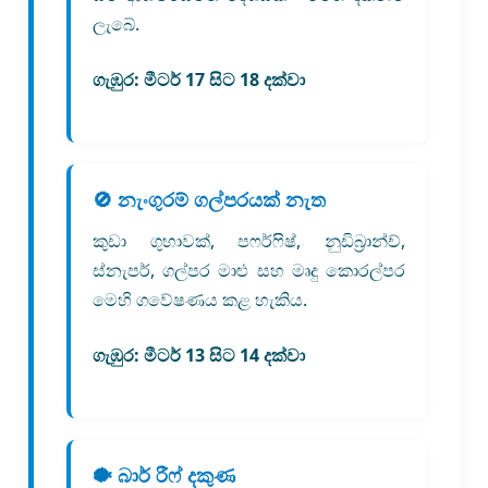
ලැබේ.
ගැඹුර:
මීටර් 17 සිට 18 දක්වා
🚫 නැංගුරම් ගල්පරයක් නැත
කුඩා ගුහාවක්, පෆර්ෆිෂ්, නුඩිබ්‍රාන්ච්,
ස්නැපර්, ගල්පර මාළු සහ මෘදු කොරල්පර
මෙහි ගවේෂණය කළ හැකිය.
ගැඹුර:
මීටර් 13 සිට 14 දක්වා
🐡 බාර් රීෆ් දකුණ