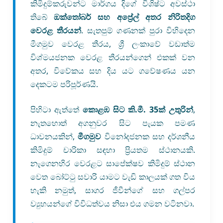
කිමිදුම්කරුවන්ට මාර්ගය දිගේ විශිෂ්ට අවස්ථා
තිබේ
ඔක්තෝබර් සහ අප්‍රේල් අතර නිරිතදිග
වෙරළ තීරයන්
. සැතපුම් ගණනක් පුරා විහිදෙන
මීගමුව වෙරළ තීරය, ශ්‍රී ලංකාවේ වඩාත්ම
විශ්මයජනක වෙරළ තීරයන්ගෙන් එකක් වන
අතර, විවේකය සහ දිය යට ගවේෂණය යන
දෙකටම පරිපූර්ණයි.
පිහිටා ඇත්තේ
කොළඹ සිට කි.මී. 35ක් උතුරින්
,
නැතහොත් අගනුවර සිට පැයක පමණ
ධාවනයකින්,
මීගමුව
විනෝදජනක සහ දර්ශනීය
කිමිදුම් චාරිකා සඳහා ප්‍රියතම ස්ථානයකි.
නැගෙනහිර වෙරළට සාපේක්ෂව කිමිදුම් ස්ථාන
වෙත බෝට්ටු සවාරි යාමට වැඩි කාලයක් ගත විය
හැකි නමුත්, සාගර ජීවීන්ගේ සහ ගල්පර
ව්‍යුහයන්ගේ විවිධත්වය නිසා එය ගමන වටිනවා.