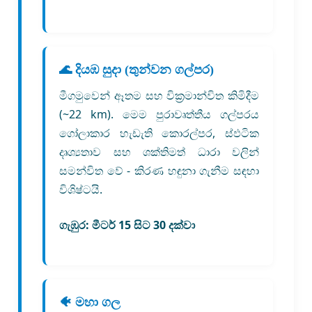
🌊 දියඹ සුදා (තුන්වන ගල්පර)
මීගමුවෙන් ඈතම සහ වික්‍රමාන්විත කිමිදීම
(~22 km). මෙම පුරාවෘත්තීය ගල්පරය
ගෝලාකාර හැඩැති කොරල්පර, ස්ඵටික
දෘශ්‍යතාව සහ ශක්තිමත් ධාරා වලින්
සමන්විත වේ - කිරණ හඳුනා ගැනීම සඳහා
විශිෂ්ටයි.
ගැඹුර:
මීටර් 15 සිට 30 දක්වා
🐠 මහා ගල