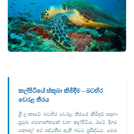
කල්පිටියේ ස්කූබා කිමිදීම – බටහිර
වෙරළ තීරය
ශ්‍රී ලංකාවේ බටහිර වෙරළ තීරයේ කිමිදුම් සඳහා
ප්‍රමුඛ ගමනාන්තයක් වන කල්පිටිය, රටේ දිගම
කොරල් පර පද්ධතිය ඇති බවට ප්‍රසිද්ධය. මෙම