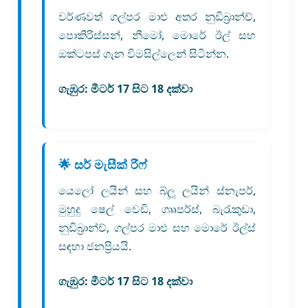
වර්ණවත් ගල්පර මාළු අතර නුඩිබ්‍රාන්ච්,
පොකිරිස්සන්, නීමෝ, මොරේ ඊල් සහ
ඔක්ටපස් ගැන විමසිල්ලෙන් සිටින්න.
ගැඹුර:
මීටර් 17 සිට 18 දක්වා
🌟 සර් මැසීක් රීෆ්
යෙලෝ ලයින් සහ බ්ලූ ලයින් ස්නැපර්,
මුහුදු ෂෙල් වෙඩි, ගෲපර්ස්, බැරැකුඩා,
නුඩිබ්‍රාන්ච්, ගල්පර මාළු සහ මොරේ ඊල්ස්
සඳහා ජනප්‍රියයි.
ගැඹුර:
මීටර් 17 සිට 18 දක්වා