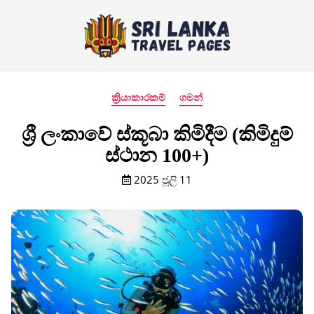
ක්‍රියාකාරකම්
ගමන්
ශ්‍රී ලංකාවේ ස්කූබා කිමිදීම (කිමිදුම්
ස්ථාන 100+)
2025 ජූලි 11