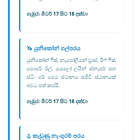
ගැඹුර:
මීටර් 17 සිට 18 දක්වා
🦄 යුනිකෝන් ගල්පරය
යුනිකෝන් ෆිෂ්, නැපෝලියන් ව්‍රාස්, රීෆ් ෆිෂ්,
මොරේ ඊල්, යෙලෝ ලයින් ස්නැපර් සහ
ස්ටිං රේ මෙම ස්ථානය සජීවී ස්ථානයක්
බවට පත් කරයි.
ගැඹුර:
මීටර් 17 සිට 18 දක්වා
⚓ කැඩුණු නැංගුරම් පරය