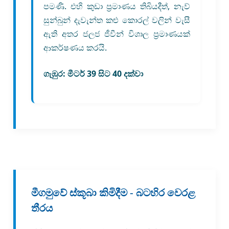
පමණි. එහි කුඩා ප්‍රමාණය තිබියදීත්, නැව්
සුන්බුන් දැවැන්ත කළු කොරල් වලින් වැසී
ඇති අතර ජලජ ජීවීන් විශාල ප්‍රමාණයක්
ආකර්ෂණය කරයි.
ගැඹුර:
මීටර් 39 සිට 40 දක්වා
මීගමුවේ ස්කූබා කිමිදීම - බටහිර වෙරළ
තීරය