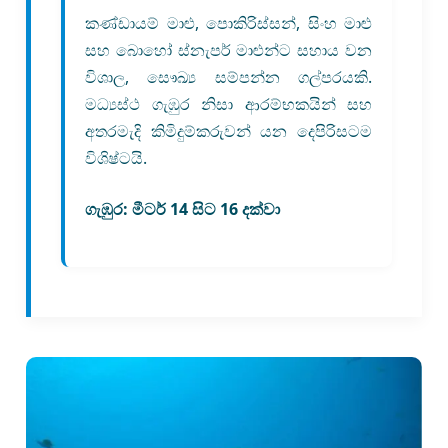
කණ්ඩායම් මාළු, පොකිරිස්සන්, සිංහ මාළු
සහ බොහෝ ස්නැපර් මාළුන්ට සහාය වන
විශාල, සෞඛ්‍ය සම්පන්න ගල්පරයකි.
මධ්‍යස්ථ ගැඹුර නිසා ආරම්භකයින් සහ
අතරමැදි කිමිදුම්කරුවන් යන දෙපිරිසටම
විශිෂ්ටයි.
ගැඹුර:
මීටර් 14 සිට 16 දක්වා