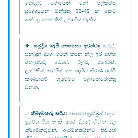
කොළඹ වරායෙන් හෝ ගල්කිස්ස
ප්‍රදේශයෙන් මිනිත්තු 30–45 ක කෙටි
බෝට්ටු ගමනකින් ළඟා විය හැකිය.
🐠
සමුද්‍රීය කැපී පෙනෙන අවස්ථා:
ගැඹුරු
සුන්බුන් දිගේ ගමන් කරන නිල් ඉරි සහිත
ස්නැපර්ස්, මොරේ ඊල්ස්, ගෲපර්ස්,
ලයන්ෆිෂ්, බැට්ෆිෂ් සහ ඉඳහිට කිරණ රශ්මි
කණ්ඩායම් හමුවීමට බලාපොරොත්තු
වන්න.
✅
කිමිදුම්කරු ඉඟිය:
බොහෝ සුන්බුන් වලට
ප්‍රවේශ විය හැකි අතර
දියුණු විවෘත ජල
කිමිදුම්කරුවන්
, ආරම්භකයින්ට තවමත්