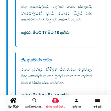
මෘදු කොරල්පර, ගල්පර මාළු, ස්නැපර්,
නැපෝලියන් ව්‍රාස්, මොරේ ඊල්ස් සහ
ගෲපර්ස් මෙහි බහුලව දක්නට ලැබේ.
ගැඹුර:
මීටර් 17 සිට 18 දක්වා
🐬 අගමාරා පරය
මෙම සුන්දර කිමිදුම් ස්ථානයේ ට්‍රෙවාලි,
මෘදු කොරල්පර සහ පුළුල් පරාසයක ගල්පර
මාළු නිරීක්ෂණය කරන්න.
ගැඹුර:
මීටර් 17 සිට 18 දක්වා
මුල් පිටුව
ගවේෂණය කරන්න
ස්ථානයක් එක් කරන්න
පුරන්න
මෙනුව