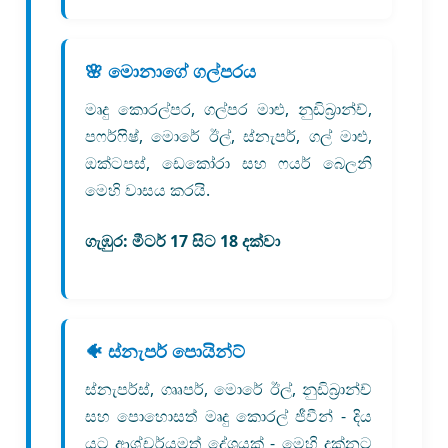
🌸 මොනාගේ ගල්පරය
මෘදු කොරල්පර, ගල්පර මාළු, නුඩිබ්‍රාන්ච්,
පෆර්ෆිෂ්, මොරේ ඊල්, ස්නැපර්, ගල් මාළු,
ඔක්ටපස්, ඩෙකෝරා සහ ෆයර් බෙලනි
මෙහි වාසය කරයි.
ගැඹුර:
මීටර් 17 සිට 18 දක්වා
🐠 ස්නැපර් පොයින්ට්
ස්නැපර්ස්, ගෲපර්, මොරේ ඊල්, නුඩිබ්‍රාන්ච්
සහ පොහොසත් මෘදු කොරල් ජීවීන් - දිය
යට ආශ්චර්යමත් දේශයක් - මෙහි දක්නට