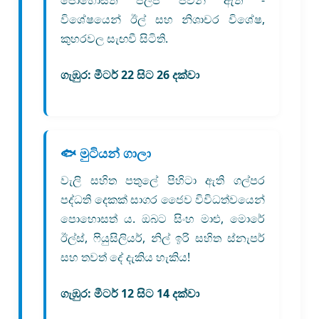
පොහොසත් ජලජ ජීවීන් ඇත -
විශේෂයෙන් ඊල් සහ නිශාචර විශේෂ,
කුහරවල සැඟවී සිටිති.
ගැඹුර:
මීටර් 22 සිට 26 දක්වා
🐟 මුටියන් ගාලා
වැලි සහිත පතුලේ පිහිටා ඇති ගල්පර
පද්ධති දෙකක් සාගර ජෛව විවිධත්වයෙන්
පොහොසත් ය. ඔබට සිංහ මාළු, මොරේ
ඊල්ස්, ෆියුසිලියර්, නිල් ඉරි සහිත ස්නැපර්
සහ තවත් දේ දැකිය හැකිය!
ගැඹුර:
මීටර් 12 සිට 14 දක්වා