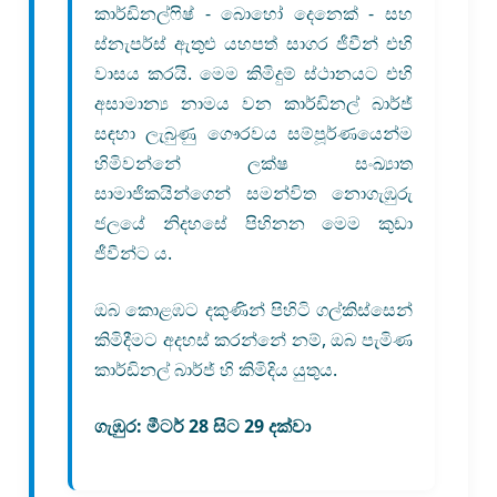
කාර්ඩිනල්ෆිෂ් - බොහෝ දෙනෙක් - සහ
ස්නැපර්ස් ඇතුළු යහපත් සාගර ජීවීන් එහි
වාසය කරයි. මෙම කිමිදුම් ස්ථානයට එහි
අසාමාන්‍ය නාමය වන කාර්ඩිනල් බාර්ජ්
සඳහා ලැබුණු ගෞරවය සම්පූර්ණයෙන්ම
හිමිවන්නේ ලක්ෂ සංඛ්‍යාත
සාමාජිකයින්ගෙන් සමන්විත නොගැඹුරු
ජලයේ නිදහසේ පිහිනන මෙම කුඩා
ජීවීන්ට ය.
ඔබ කොළඹට දකුණින් පිහිටි ගල්කිස්සෙන්
කිමිදීමට අදහස් කරන්නේ නම්, ඔබ පැමිණ
කාර්ඩිනල් බාර්ජ් හි කිමිදිය යුතුය.
ගැඹුර:
මීටර් 28 සිට 29 දක්වා