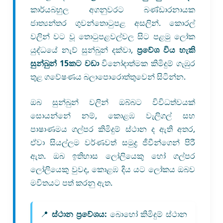
කාර්යබහුල අගනුවරට බණ්ඩාරනායක
ජාත්‍යන්තර ගුවන්තොටුපළ අසලින්. කොරල්
වලින් වට වූ තොටුපළවල්වල සිට පළමු ලෝක
යුද්ධයේ නැව් සුන්බුන් දක්වා,
ප්‍රවේශ විය හැකි
සුන්බුන් 15කට වඩා
විනෝදාත්මක කිමිදුම් ගැඹුර
තුළ ගවේෂණය බලාපොරොත්තුවෙන් සිටින්න.
ඔබ සුන්බුන් වලින් ඔබ්බට විවිධත්වයක්
සොයන්නේ නම්, කොළඹ වැලිගල් සහ
පාෂාණමය ගල්පර කිමිදුම් ස්ථාන ද ඇති අතර,
ඒවා සියල්ලම වර්ණවත් සමුද්‍ර ජීවීන්ගෙන් පිරී
ඇත. ඔබ ඉතිහාස ලෝලියෙකු හෝ ගල්පර
ලෝලියෙකු වුවද, කොළඹ දිය යට ලෝකය ඔබව
මවිතයට පත් කරනු ඇත.
📍
ස්ථාන ප්‍රවේශය:
බොහෝ කිමිදුම් ස්ථාන