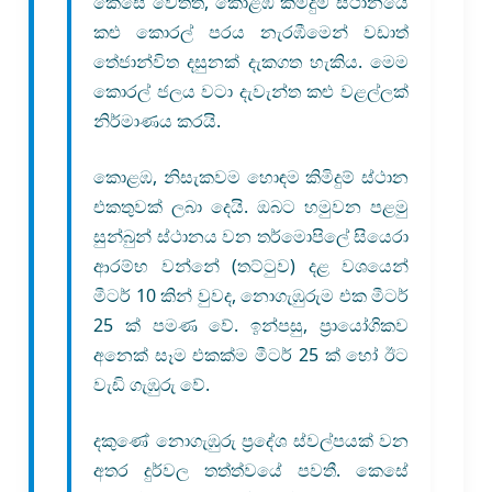
කෙසේ වෙතත්, කොළඹ කිමිදුම් ස්ථානයේ
කළු කොරල් පරය නැරඹීමෙන් වඩාත්
තේජාන්විත දසුනක් දැකගත හැකිය. මෙම
කොරල් ජලය වටා දැවැන්ත කළු වළල්ලක්
නිර්මාණය කරයි.
කොළඹ, නිසැකවම හොඳම කිමිදුම් ස්ථාන
එකතුවක් ලබා දෙයි. ඔබට හමුවන පළමු
සුන්බුන් ස්ථානය වන තර්මොපිලේ සියෙරා
ආරම්භ වන්නේ (තට්ටුව) දළ වශයෙන්
මීටර් 10 කින් වුවද, නොගැඹුරුම එක මීටර්
25 ක් පමණ වේ. ඉන්පසු, ප්‍රායෝගිකව
අනෙක් සෑම එකක්ම මීටර් 25 ක් හෝ ඊට
වැඩි ගැඹුරු වේ.
දකුණේ නොගැඹුරු ප්‍රදේශ ස්වල්පයක් වන
අතර දුර්වල තත්ත්වයේ පවතී. කෙසේ