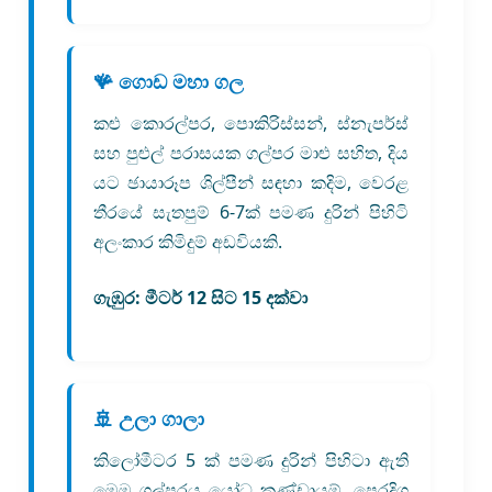
🪸 ගොඩ මහා ගල
කළු කොරල්පර, පොකිරිස්සන්, ස්නැපර්ස්
සහ පුළුල් පරාසයක ගල්පර මාළු සහිත, දිය
යට ඡායාරූප ශිල්පීන් සඳහා කදිම, වෙරළ
තීරයේ සැතපුම් 6-7ක් පමණ දුරින් පිහිටි
අලංකාර කිමිදුම් අඩවියකි.
ගැඹුර:
මීටර් 12 සිට 15 දක්වා
🚢 උලා ගාලා
කිලෝමීටර 5 ක් පමණ දුරින් පිහිටා ඇති
මෙම ගල්පරය යෝධ කණ්ඩායම්, පෙරදිග