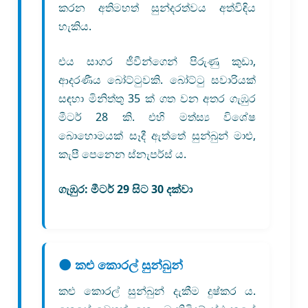
කරන අතිමහත් සුන්දරත්වය අත්විඳිය
හැකිය.
එය සාගර ජීවීන්ගෙන් පිරුණු කුඩා,
ආදරණීය බෝට්ටුවකි. බෝට්ටු සවාරියක්
සඳහා මිනිත්තු 35 ක් ගත වන අතර ගැඹුර
මීටර් 28 කි. එහි මත්ස්‍ය විශේෂ
බොහොමයක් සෑදී ඇත්තේ සුන්බුන් මාළු,
කැපී පෙනෙන ස්නැපර්ස් ය.
ගැඹුර:
මීටර් 29 සිට 30 දක්වා
🌑 කළු කොරල් සුන්බුන්
කළු කොරල් සුන්බුන් දැකීම දුෂ්කර ය.