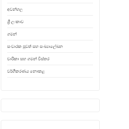
අවන්හල
ශ්‍රී ලංකාව
ගමන්
සංචාරක පුවත් සහ සංඛ්‍යාලේඛන
චාරිකා සහ ගමන් විස්තර
වර්ගීකරණය නොකළ