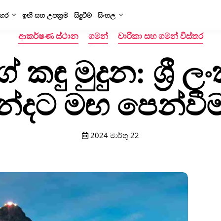
ගර
ඉඟි සහ උපක්‍රම
සිදුවීම්
සිංහල
ආකර්ෂණ ස්ථාන
ගමන්
චාරිකා සහ ගමන් විස්තර
ගේ කඳු මුදුන: ශ්‍ර
්දට මඟ පෙන්වී
2024 මාර්තු 22