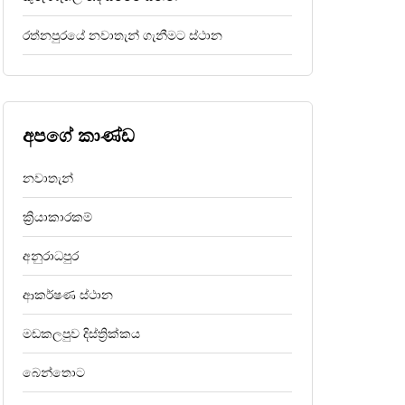
රත්නපුරයේ නවාතැන් ගැනීමට ස්ථාන
අපගේ කාණ්ඩ
නවාතැන්
ක්‍රියාකාරකම්
අනුරාධපුර
ආකර්ෂණ ස්ථාන
මඩකලපුව දිස්ත්‍රික්කය
බෙන්තොට