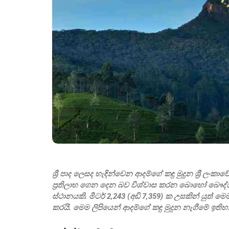
ශ්‍රී පාද ලෙසද හැඳින්වෙන ආදම්ගේ කඳු මුදුන ශ්‍රී ලං
ප්‍රතිලාභ ගෙන දෙන බව විශ්වාස කරන බොහෝ බෞද්ධය
ස්ථානයකි. මීටර් 2,243 (අඩි 7,359) ක උසකින් යුත් ම
කරයි. මෙම ලිපියෙන් ආදම්ගේ කඳු මුදුන නැගීමේ ඉති