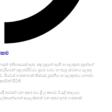
ත්කම
සත් ඉතිහාසයක් ඇත. කඳු මුදුනේ ඇති පා සලකුණ බුදුන්ගේ
රීමෙන් පසු පෘථිවියට ප්‍රථම වරට පා තැබූ ස්ථානය ලෙසද
්වේ. සියවස් ගණනාවක් තිස්සේ, පූජනීය පා සලකුණට ගෞරව
රමින් සිටිති.
දී අවසන් වන අතර එය ශ්‍රී ලංකාවේ වියළි කාලයට
් ආලෝකයන්ගෙන් ආලෝකමත් වන අතර දහස් ගණනක්