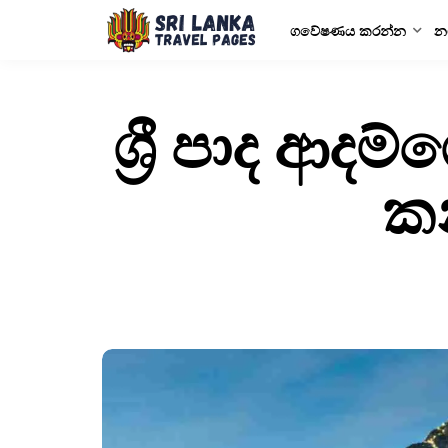
ගවේෂණය කරන්න
න
ශ්‍රී පාද ආදම්
කන