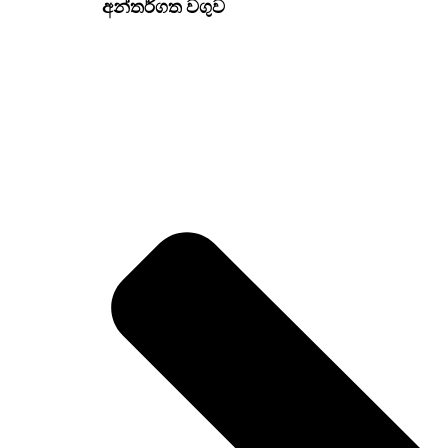
අන්තර්ගත වගුව