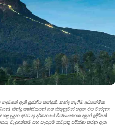
කාවේ හදවතේ ඇති පූජනීය කන්දකි. කන්ද නැගීම අධ්‍යාත්මික
න්, හින්දු භක්තිකයන් සහ කිතුනුවන් සඳහා එය වන්දනා
ෙම කඳු මුදුන අවට භූ දර්ශනයේ විශ්මයජනක දසුන් ඉදිරිපත්
හාසය, වැදගත්කම සහ සැපයුම් කටයුතු පරීක්ෂා කරනු ඇත.