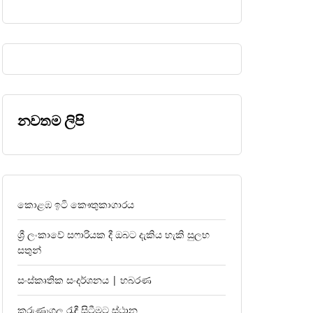
නවතම ලිපි
කොළඹ ඉටි කෞතුකාගාරය
ශ්‍රී ලංකාවේ සෆාරියක දී ඔබට දැකිය හැකි සුලභ
සතුන්
සංස්කෘතික සංදර්ශනය | හබරණ
කුරුණෑගල රැඳී සිටීමට ස්ථාන