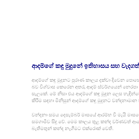
ආදම්ගේ කඳු මුදුනේ ඉතිහාසය සහ වැදග
ආදම්ගේ කඳු මුදුනට පුරාණ කාලය දක්වා දිවෙන පොහො
බව විශ්වාස කෙරෙන අතර, ආදම් ස්වර්ගයෙන් නෙරපා හැ
සැලකේ. මේ නිසා එය ආදම්ගේ කඳු මුදුන ලෙස හැඳින
කිරීම සඳහා මිනිසුන් ආදම්ගේ කඳු මුදුනට වන්දනාමාන ක
වන්දනා සමය දෙසැම්බර් මාසයේ ආරම්භ වී මැයි මාසයේ
සමගාමීව සිදු වේ. මෙම කාලය තුළ කන්ද වර්ණවත
බැතිමතුන් කන්ද නැගීමට එක්රොක් වෙති.