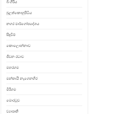
බිංගිරිය
බුලත්කොහුපිටිය
නගර මාර්ගෝපදේශය
සිදුවීම්
කොලොන්නාව
ජීවන රටාව
මහරගම
මන්තායි නැගෙනහිර
මීරිගම
මොරටුව
ව්‍යාපෘති