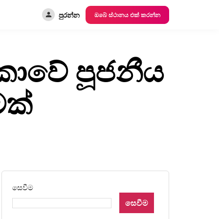
පුරන්න
ඔබේ ස්ථානය එක් කරන්න
ී ලංකාවේ පූජනීය
මක්
සෙවීම
සෙවීම