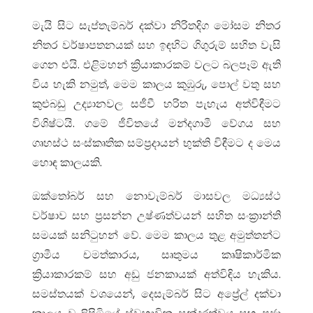
මැයි සිට සැප්තැම්බර් දක්වා නිරිතදිග මෝසම නිතර
නිතර වර්ෂාපතනයක් සහ ඉඳහිට ගිගුරුම් සහිත වැසි
ගෙන එයි. එළිමහන් ක්‍රියාකාරකම් වලට බලපෑම් ඇති
විය හැකි නමුත්, මෙම කාලය කුඹුරු, පොල් වතු සහ
කුළුබඩු උද්‍යානවල සජීවී හරිත පැහැය අත්විඳීමට
විශිෂ්ටයි. ගමේ ජීවිතයේ මන්දගාමී වේගය සහ
ගෘහස්ථ සංස්කෘතික සම්ප්‍රදායන් භුක්ති විඳීමට ද මෙය
හොඳ කාලයකි.
ඔක්තෝබර් සහ නොවැම්බර් මාසවල මධ්‍යස්ථ
වර්ෂාව සහ ප්‍රසන්න උෂ්ණත්වයන් සහිත සංක්‍රාන්ති
සමයක් සනිටුහන් වේ. මෙම කාලය තුළ අමුත්තන්ට
ග්‍රාමීය චමත්කාරය, සෘතුමය කෘෂිකාර්මික
ක්‍රියාකාරකම් සහ අඩු ජනකායක් අත්විඳිය හැකිය.
සමස්තයක් වශයෙන්, දෙසැම්බර් සිට අප්‍රේල් දක්වා