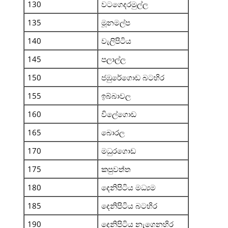
130
වටගෙදරමුල්ල
135
මූනමල්ප
140
වැලිපිටිය
145
පලාල්ල
150
ජඹුරේගොඩ බටහිර
155
ඉබ්බාවල
160
විලේගොඩ
165
බොරල
170
මධුරගොඩ
175
කපුවත්ත
180
දෙනිපිටිය මධ්‍යම
185
දෙනිපිටිය බටහිර
190
දෙනිපිටිය නැගෙනහිර