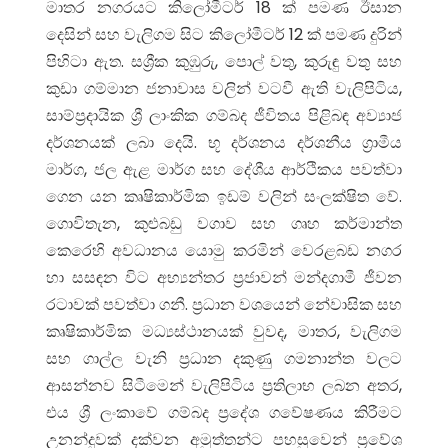
මාතර නගරයට කිලෝමීටර් 18 ක් පමණ ඊසාන
දෙසින් සහ වැලිගම සිට කිලෝමීටර් 12 ක් පමණ දුරින්
පිහිටා ඇත. සශ්‍රීක කුඹුරු, පොල් වතු, කුරුඳු වතු සහ
කුඩා ගම්මාන ජනාවාස වලින් වටවී ඇති වැලිපිටිය,
සාම්ප්‍රදායික ශ්‍රී ලාංකික ගම්බද ජීවිතය පිළිබඳ අව්‍යාජ
දර්ශනයක් ලබා දෙයි. භූ දර්ශනය දර්ශනීය ග්‍රාමීය
මාර්ග, ජල ඇළ මාර්ග සහ දේශීය ආර්ථිකය පවත්වා
ගෙන යන කෘෂිකාර්මික ඉඩම් වලින් සංලක්ෂිත වේ.
ගොවිතැන, කුළුබඩු වගාව සහ ගෘහ කර්මාන්ත
කෙරෙහි අවධානය යොමු කරමින් වෙරළබඩ නගර
හා සසඳන විට අභ්‍යන්තර ප්‍රජාවන් මන්දගාමී ජීවන
රටාවක් පවත්වා ගනී. ප්‍රධාන වශයෙන් නේවාසික සහ
කෘෂිකාර්මික මධ්‍යස්ථානයක් වුවද, මාතර, වැලිගම
සහ ගාල්ල වැනි ප්‍රධාන දකුණු ගමනාන්ත වලට
ආසන්නව සිටීමෙන් වැලිපිටිය ප්‍රතිලාභ ලබන අතර,
එය ශ්‍රී ලංකාවේ ගම්බද ප්‍රදේශ ගවේෂණය කිරීමට
උනන්දුවක් දක්වන අමුත්තන්ට පහසුවෙන් ප්‍රවේශ