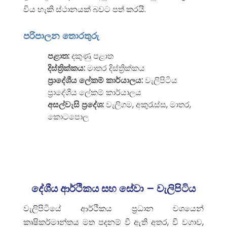
විය හැකි ස්ථානයක් බවට පත් කරයි.
පරිපාලන තොරතුරු
පළාත:
දකුණු පළාත
දිස්ත්‍රික්කය:
මාතර දිස්ත්‍රික්කය
ප්‍රාදේශීය ලේකම් කාර්යාලය:
වැලිපිටිය
ප්‍රාදේශීය ලේකම් කාර්යාලය
අසල්වැසි ප්‍රදේශ:
වැලිගම, අකුරැස්ස, මාතර,
කොටපොල
දේශීය ආර්ථිකය සහ සේවා – වැලිපිටිය
වැලිපිටියේ ආර්ථිකය ප්‍රධාන වශයෙන්
කෘෂිකර්මාන්තය මත පදනම් වී ඇති අතර, වී වගාව,