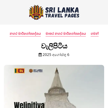
නගර මාර්ගෝපදේශය
මාතර නගර මාර්ගෝපදේශය
ගමන්
වැලිපිටිය
2025 අගෝස්තු 6