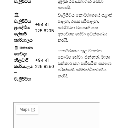
වැලිපිටිය
මූලික රසායනාගාර සේවා
සපයයි.
🏛️
වැලිපිටිය කොට්ඨාශයේ පළාත්
වැලිපිටිය
පාලන, රාජ්‍ය පරිපාලන,
+94 41
ප්‍රාදේශීය
සංවර්ධන ව්‍යාපෘති සහ
225 8205
ලේකම්
අත්‍යවශ්‍ය සේවා අධීක්ෂණය
කාර්යාලය
කරයි.
🧾
සෞඛ්‍ය
කොට්ඨාශය තුළ මහජන
වෛද්‍ය
සෞඛ්‍ය සේවා, එන්නත්, මාතෘ
නිලධාරී
+94 41
සත්කාර සහ පාරිසරික සෞඛ්‍ය
කාර්යාලය
225 8250
පරීක්ෂණ සම්බන්ධීකරණය
–
කරයි.
වැලිපිටිය