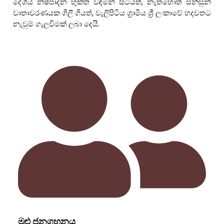
දේශීය නිෂ්පාදන භුක්ති විඳිමින් සිටියත්, නැතහොත් සන්සුන්
වාතාවරණයක ගිලී ගියත්, වැලිපිටිය ග්‍රාමීය ශ්‍රී ලංකාවේ හදවතට
නැවුම් ගැලවීමක් ලබා දෙයි.
මුළු ජනගහනය