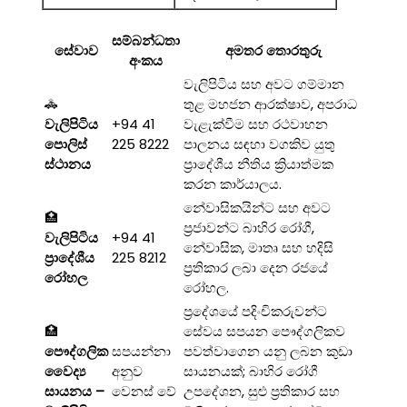
සම්බන්ධතා
සේවාව
අමතර තොරතුරු
අංකය
වැලිපිටිය සහ අවට ගම්මාන
🚓
තුළ මහජන ආරක්ෂාව, අපරාධ
වැලිපිටිය
+94 41
වැළැක්වීම සහ රථවාහන
පොලිස්
225 8222
පාලනය සඳහා වගකිව යුතු
ස්ථානය
ප්‍රාදේශීය නීතිය ක්‍රියාත්මක
කරන කාර්යාලය.
නේවාසිකයින්ට සහ අවට
🏥
ප්‍රජාවන්ට බාහිර රෝගී,
වැලිපිටිය
+94 41
නේවාසික, මාතෘ සහ හදිසි
ප්‍රාදේශීය
225 8212
ප්‍රතිකාර ලබා දෙන රජයේ
රෝහල
රෝහල.
ප්‍රදේශයේ පදිංචිකරුවන්ට
🏥
සේවය සපයන පෞද්ගලිකව
පෞද්ගලික
සපයන්නා
පවත්වාගෙන යනු ලබන කුඩා
වෛද්‍ය
අනුව
සායනයක්; බාහිර රෝගී
සායනය –
වෙනස් වේ
උපදේශන, සුළු ප්‍රතිකාර සහ