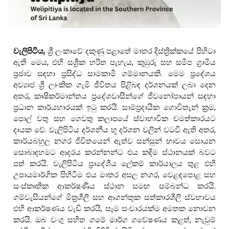
වැලිපිටිය,
ශ්‍රී ලංකාවේ දකුණු පළාතේ මාතර දිස්ත්‍රික්කයේ පිහිටා
ඇති මෙය, එහි සශ්‍රීක හරිත පැහැය, කුඹුරු සහ සමීප ග්‍රාමීය
ප්‍රජාව සඳහා ප්‍රසිද්ධ සාමකාමී ගම්මානයකි. මෙම ප්‍රදේශය
අව්‍යාජ ශ්‍රී ලාංකික ගැමි ජීවිතය පිළිබඳ දර්ශනයක් ලබා දෙන
අතර, කෘෂිකර්මාන්තය ප්‍රදේශවාසීන්ගේ ජීවනෝපායන් සඳහා
ප්‍රධාන කාර්යභාරයක් ඉටු කරයි. සාම්ප්‍රදායික ගොවිතැන් ක්‍රම,
පොල් වතු සහ ගෙවතු කලාපයේ ස්වාභාවික චමත්කාරයට
දායක වේ. වැලිපිටිය දර්ශනීය භූ දර්ශන වලින් වටවී ඇති අතර,
කාර්යබහුල නගර ජීවිතයෙන් ඈත්ව සන්සුන් භාවය සොයන
සොබාදහමට ආදරය කරන්නන්ට එය කදිම ස්ථානයක් බවට
පත් කරයි. වැලිපිටිය ප්‍රාදේශීය ලේකම් කාර්යාලය තුළ එහි
උපායමාර්ගික පිහිටීම එය මාතර අසල නගර, වෙළඳපොළ සහ
සංස්කෘතික ආකර්ෂණීය ස්ථාන සමඟ සම්බන්ධ කරයි.
ගම්වැසියන්ගේ මිත්‍රශීලී සහ ආගන්තුක සත්කාරශීලී ස්වභාවය
එහි ආකර්ෂණය වැඩි කරයි, සෑම සංචාරයක්ම අමතක නොවන
කරයි. ඔබ වංගු සහිත ගමේ මාර්ග ගවේෂණය කළත්, නැවුම්