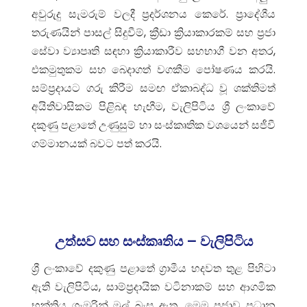
අවුරුදු සැමරුම් වලදී ප්‍රදර්ශනය කෙරේ. ප්‍රාදේශීය
තරුණයින් පාසල් සිදුවීම්, ක්‍රීඩා ක්‍රියාකාරකම් සහ ප්‍රජා
සේවා ව්‍යාපෘති සඳහා ක්‍රියාකාරීව සහභාගී වන අතර,
එකමුතුකම සහ බෙදාගත් වගකීම පෝෂණය කරයි.
සම්ප්‍රදායට ගරු කිරීම සමඟ ඒකාබද්ධ වූ ශක්තිමත්
අයිතිවාසිකම පිළිබඳ හැඟීම, වැලිපිටිය ශ්‍රී ලංකාවේ
දකුණු පළාතේ උණුසුම් හා සංස්කෘතික වශයෙන් සජීවී
ගම්මානයක් බවට පත් කරයි.
උත්සව සහ සංස්කෘතිය – වැලිපිටිය
ශ්‍රී ලංකාවේ දකුණු පළාතේ ග්‍රාමීය හදවත තුළ පිහිටා
ඇති වැලිපිටිය, සාම්ප්‍රදායික වටිනාකම් සහ ආගමික
භක්තිය ගැඹුරින් මුල් බැස ඇත. මෙම ප්‍රජාව ප්‍රධාන