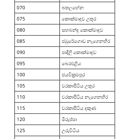
070
බතලහේන
075
කොක්මාදුව උතුර
080
සහබන්දු කොක්මාදුව
085
ජඹුරේගොඩ නැගෙනහිර
090
පාදිලි කොක්මාදුව
095
බෙරඑළිය
100
ජයවික්‍රමපුර
105
වරකාපිටිය උතුර
110
වරකාපිටිය නැගෙනහිර
115
වරකාපිටිය දකුණ
120
මීරුප්පා
125
උරුවිටිය