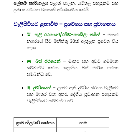
ලේකම් කාර්යාලය
පළාත් පාලන, යටිතල පහසුකම් සහ
ප්‍රජා සංවර්ධන ව්‍යාපෘති අධීක්ෂණය කරයි.
වැලිපිටියට ළඟාවීම – ප්‍රවේශය සහ ප්‍රවාහනය
🚖
කුලී රථයෙන්/රයිඩ්-හෙයිලිං මගින්
– මාතර
නගරයේ සිට මිනිත්තු 30ක් ඇතුළත ප්‍රවේශ විය
හැක.
🚌
බස් රථයෙන්
– මාතර සහ අවට ගම්මාන
සම්බන්ධ කරන කලාපීය බස් මාර්ග හරහා
සම්බන්ධ වේ.
🚆
දුම්රියෙන්
– ළඟම ඇති දුම්රිය ස්ථාන වැලිගම
සහ මාතර වන අතර, දේශීය ප්‍රවාහන පහසුකම්
වැලිපිටියට සම්බන්ධ වේ.
ග්‍රාම නිලධාරී කේතය
නම