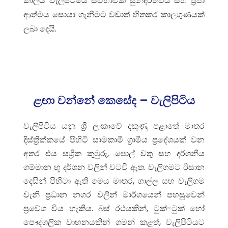
කාලය වැලිපිටියේ ස්වභාවික සුන්දරත්වය සහ ප්‍රජා
ආත්මය සොයා ගැනීමට වඩාත් හිතකර කාලගුණයක්
ලබා දෙයි.
ළඟා වන්නේ කෙසේද – වැලිපිටිය
වැලිපිටිය යනු ශ්‍රී ලංකාවේ දකුණු පළාතේ මාතර
දිස්ත්‍රික්කයේ පිහිටි සාමකාමී ග්‍රාමීය ප්‍රදේශයක් වන
අතර එය සශ්‍රීක කුඹුරු, පොල් වතු සහ දර්ශනීය
ගම්මාන භූ දර්ශන වලින් වටවී ඇත. වැලිගමට ඊසාන
දෙසින් පිහිටා ඇති මෙය මාතර, ගාල්ල සහ වැලිගම
වැනි ප්‍රධාන නගර වලින් මාර්ගයෙන් පහසුවෙන්
ප්‍රවේශ විය හැකිය. බස් රථයකින්, ටුක්-ටුක් හෝ
පෞද්ගලික වාහනයකින් ගමන් කළත්, වැලිපිටියට