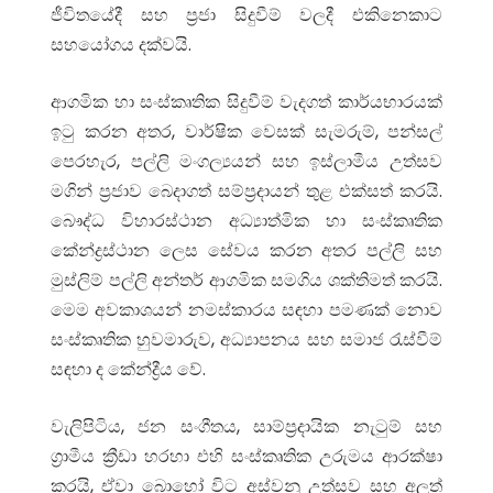
ජීවිතයේදී සහ ප්‍රජා සිදුවීම් වලදී එකිනෙකාට
සහයෝගය දක්වයි.
ආගමික හා සංස්කෘතික සිදුවීම් වැදගත් කාර්යභාරයක්
ඉටු කරන අතර, වාර්ෂික වෙසක් සැමරුම්, පන්සල්
පෙරහැර, පල්ලි මංගල්‍යයන් සහ ඉස්ලාමීය උත්සව
මගින් ප්‍රජාව බෙදාගත් සම්ප්‍රදායන් තුළ එක්සත් කරයි.
බෞද්ධ විහාරස්ථාන අධ්‍යාත්මික හා සංස්කෘතික
කේන්ද්‍රස්ථාන ලෙස සේවය කරන අතර පල්ලි සහ
මුස්ලිම් පල්ලි අන්තර් ආගමික සමගිය ශක්තිමත් කරයි.
මෙම අවකාශයන් නමස්කාරය සඳහා පමණක් නොව
සංස්කෘතික හුවමාරුව, අධ්‍යාපනය සහ සමාජ රැස්වීම්
සඳහා ද කේන්ද්‍රීය වේ.
වැලිපිටිය, ජන සංගීතය, සාම්ප්‍රදායික නැටුම් සහ
ග්‍රාමීය ක්‍රීඩා හරහා එහි සංස්කෘතික උරුමය ආරක්ෂා
කරයි, ඒවා බොහෝ විට අස්වනු උත්සව සහ අලුත්