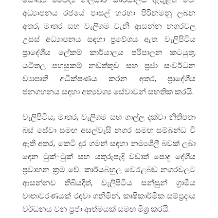
අධ්‍යාපනය රජයේ පාසල් හරහා පිරිනමනු ලබන
අතර, මාතර සහ වැලිගම වැනි ආසන්න නගරවල
උසස් අධ්‍යාපනය සඳහා ප්‍රවේශය ඇත. වැලිපිටිය
ප්‍රාදේශීය ලේකම් කාර්යාලය පරිපාලන කටයුතු,
යටිතල පහසුකම් නඩත්තුව සහ ප්‍රජා සංවර්ධන
ව්‍යාපෘති අධීක්ෂණය කරන අතර, ප්‍රාදේශීය
ජනගහනය සඳහා අත්‍යවශ්‍ය සේවාවන් සහතික කරයි.
වැලිපිටිය, මාතර, වැලිගම සහ ගාල්ල දක්වා නිතිපතා
බස් සේවා සමඟ අසල්වැසි නගර සමඟ සම්බන්ධ වී
ඇති අතර, කෙටි දුර ගමන් සඳහා නම්‍යශීලී බවක් ලබා
දෙන ටුක්-ටුක් සහ යතුරුපැදි වඩාත් පොදු දේශීය
ප්‍රවාහන ක්‍රම වේ. කාර්යබහුල වෙරළබඩ නගරවලට
ආසන්නව තිබියදීත්, වැලිපිටිය සන්සුන් ග්‍රාමීය
වාතාවරණයක් රඳවා ගනිමින්, කෘෂිකාර්මික සම්ප්‍රදාය
වර්ධනය වන ප්‍රජා ආත්මයක් සමඟ මිශ්‍ර කරයි.