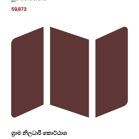
59,873
ග්‍රාම නිලධාරී කොට්ඨාශ