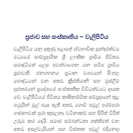
ප්‍රජාව සහ සංස්කෘතිය – වැලිපිටිය
වැලිපිටිය යනු දකුණු පළාතේ ස්වභාවික සුන්දරත්වය
මධ්‍යයේ සාම්ප්‍රදායික ශ්‍රී ලාංකික ග්‍රාමීය ජීවිතය
සමෘද්ධිමත් ලෙස පවත්වාගෙන යන සමීප ග්‍රාමීය
ප්‍රජාවකි. ජනගහනය ප්‍රධාන වශයෙන් සිංහල
බෞද්ධයන් වන අතර, ක්‍රිස්තියානි සහ මුස්ලිම්
සුළුතරයන් ප්‍රදේශයේ සංස්කෘතික විවිධත්වයට දායක
වේ. වැලිපිටියේ ජීවිතය කෘෂිකාර්මික සම්ප්‍රදායන් තුළ
ගැඹුරින් මුල් බැස ඇති අතර, ගොවි පවුල් පරම්පරා
ගණනාවක් පුරා කුසලතා, වටිනාකම් සහ සිරිත් විරිත්
උරුම කර දෙයි. සමාජ සම්බන්ධතා ශක්තිමත් වන
අතර, අසල්වැසියන් සහ විස්තෘත පවුල් එදිනෙදා