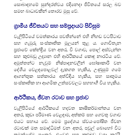
සොබාදහමේ සුන්දරත්වය එදිනෙදා ජීවිතයේ සරල බව
සමඟ බාධාවකින් තොරව මුසු වේ.
ග්‍රාමීය ජීවිතයට සහ සම්ප්‍රදායට පිවිසුම
වැලිපිටියේ චමත්කාරය පවතින්නේ එහි නිහඬ වටපිටාව
සහ ගැඹුරු සංස්කෘතික මූලයන් තුළ ය. ගොවිතැන
ප්‍රජාවේ කේන්ද්‍රීය වන අතර, වී වගාව, පොල් අස්වැන්න
සහ කුළුබඩු උද්‍යාන එහි ආර්ථිකයේ කොඳු නාරටිය වේ.
අමුත්තන්ට නැවුම් නිෂ්පාදනවලින් ඝෝෂාකාරී වන
දේශීය වෙළඳපොළවල් දැකගත හැකිය, උණුසුම් ගමේ
ආගන්තුක සත්කාරය අත්විඳිය හැකිය, සහ සෘතුමය
සංස්කෘතික හා ආගමික උත්සවවලට සහභාගී විය හැකිය.
ආර්ථිකය, ජීවන රටාව සහ ප්‍රජාව
වැලිපිටියේ ආර්ථිකයේ හදවත කෘෂිකර්මාන්තය වන
අතර, කුඩා පරිමාණ වෙළඳාම, අත්කම් සහ ගෙවතු වගාව
එයට සහාය වේ. මෙම ප්‍රදේශය ස්වයංපෝෂිත ජීවන
රටාවක් මත සමෘද්ධිමත් වන අතර, පවුල් බොහෝ විට
තමන්ගේම පලතුරු, එළවළු සහ කුළුබඩු වගා කරයි.