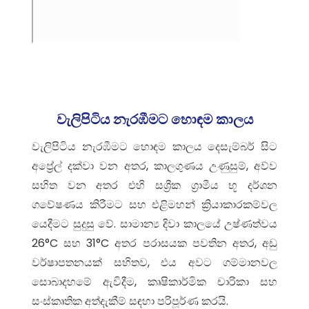
වැලිපිටිය නැරඹීමට හොඳම කාලය
වැලිපිටිය නැරඹීමට හොඳම කාලය දෙසැම්බර් සිට
අප්‍රේල් දක්වා වන අතර, කාලගුණය උණුසුම්, අව්ව
සහිත වන අතර එහි සශ්‍රීක ග්‍රාමීය භූ දර්ශන
ගවේෂණය කිරීමට සහ එළිමහන් ක්‍රියාකාරකම්වල
යෙදීමට සුදුසු වේ. සාමාන්‍ය දිවා කාලයේ උෂ්ණත්වය
26°C සහ 31°C අතර පරාසයක පවතින අතර, අඩු
වර්ෂාපතනයක් සහිතව, එය අවට ගම්මානවල
සොබාදහමේ ඇවිදීම, කෘෂිකාර්මික චාරිකා සහ
සංස්කෘතික අත්දැකීම් සඳහා පරිපූර්ණ කරයි.