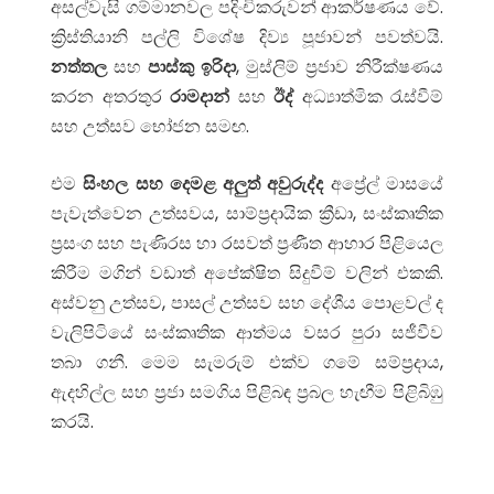
අසල්වැසි ගම්මානවල පදිංචිකරුවන් ආකර්ෂණය වේ.
ක්‍රිස්තියානි පල්ලි විශේෂ දිව්‍ය පූජාවන් පවත්වයි.
නත්තල
සහ
පාස්කු ඉරිදා
, මුස්ලිම් ප්‍රජාව නිරීක්ෂණය
කරන අතරතුර
රාමදාන්
සහ
ඊද්
අධ්‍යාත්මික රැස්වීම්
සහ උත්සව භෝජන සමඟ.
එම
සිංහල සහ දෙමළ අලුත් අවුරුද්ද
අප්‍රේල් මාසයේ
පැවැත්වෙන උත්සවය, සාම්ප්‍රදායික ක්‍රීඩා, සංස්කෘතික
ප්‍රසංග සහ පැණිරස හා රසවත් ප්‍රණීත ආහාර පිළියෙල
කිරීම මගින් වඩාත් අපේක්ෂිත සිදුවීම් වලින් එකකි.
අස්වනු උත්සව, පාසල් උත්සව සහ දේශීය පොළවල් ද
වැලිපිටියේ සංස්කෘතික ආත්මය වසර පුරා සජීවීව
තබා ගනී. මෙම සැමරුම් එක්ව ගමේ සම්ප්‍රදාය,
ඇදහිල්ල සහ ප්‍රජා සමගිය පිළිබඳ ප්‍රබල හැඟීම පිළිබිඹු
කරයි.