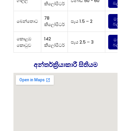
ගාල්ල
විනාඩි 50 - 60
බලන්න
කිලෝමීටර්
78
මාර්ගය
බෙන්තොට
පැය 1.5 – 2
බලන්න
කිලෝමීටර්
කොළඹ
142
මාර්ගය
පැය 2.5 – 3
බලන්න
කොටුව
කිලෝමීටර්
අන්තර්ක්‍රියාකාරී සිතියම