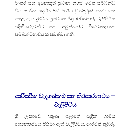
මාතර සහ අනෙකුත් ප්‍රධාන නගර වෙත සම්බන්ධ
විය හැකිය. දේශීය බස් මාර්ග, ටුක්-ටුක් සේවා සහ
අසල ඇති දුම්රිය ප්‍රවේශය මිශ්‍ර කිරීමෙන්, වැලිපිටිය
පදිංචිකරුවන්ට සහ අමුත්තන්ට විශ්වාසදායක
සම්බන්ධතාවයක් පවත්වා ගනී.
පාරිසරික වැදගත්කම සහ තිරසාරභාවය –
වැලිපිටිය
ශ්‍රී ලංකාවේ දකුණු පළාතේ සශ්‍රීක ග්‍රාමීය
අභ්‍යන්තරයේ පිහිටා ඇති වැලිපිටිය, සාරවත් කුඹුරු,