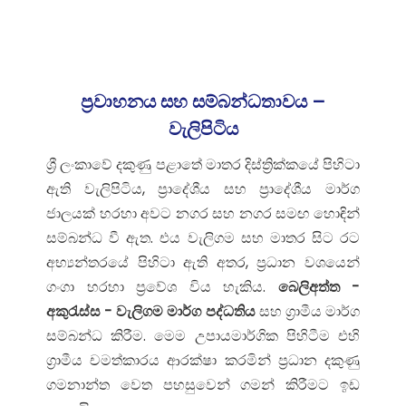
ප්‍රවාහනය සහ සම්බන්ධතාවය –
වැලිපිටිය
ශ්‍රී ලංකාවේ දකුණු පළාතේ මාතර දිස්ත්‍රික්කයේ පිහිටා
ඇති වැලිපිටිය, ප්‍රාදේශීය සහ ප්‍රාදේශීය මාර්ග
ජාලයක් හරහා අවට නගර සහ නගර සමඟ හොඳින්
සම්බන්ධ වී ඇත. එය වැලිගම සහ මාතර සිට රට
අභ්‍යන්තරයේ පිහිටා ඇති අතර, ප්‍රධාන වශයෙන්
ගංගා හරහා ප්‍රවේශ විය හැකිය.
බෙලිඅත්ත -
අකුරැස්ස - වැලිගම මාර්ග පද්ධතිය
සහ ග්‍රාමීය මාර්ග
සම්බන්ධ කිරීම. මෙම උපායමාර්ගික පිහිටීම එහි
ග්‍රාමීය චමත්කාරය ආරක්ෂා කරමින් ප්‍රධාන දකුණු
ගමනාන්ත වෙත පහසුවෙන් ගමන් කිරීමට ඉඩ