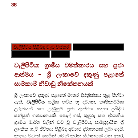
38
වැලිපිටිය පිළිබඳ වැඩි විස්තර
ග්‍රාම නිලධාරී කොට්ඨාශ
හදිසි සම්බන්ධතා
සිතියම
වැලිපිටිය: ග්‍රාමීය චමත්කාරය සහ ප්‍රජා
ආත්මය - ශ්‍රී ලංකාවේ දකුණු පළාතේ
සාමකාමී නිවාඩු නිකේතනයක්
ශ්‍රී ලංකාවේ දකුණු පළාතේ මාතර දිස්ත්‍රික්කය තුළ පිහිටා
ඇති,
වැලිපිටිය
සශ්‍රීක හරිත භූ දර්ශන, කෘෂිකාර්මික
උරුමයන් සහ උණුසුම් ප්‍රජා ආත්මය සඳහා ප්‍රසිද්ධ
සන්සුන් ගම්මානයකි. පොල් ගස්, කුඹුරු සහ දර්ශනීය
ග්‍රාමීය මාර්ග වලින් වට වූ වැලිපිටිය, සාම්ප්‍රදායික ශ්‍රී
ලාංකික ගැමි ජීවිතය පිළිබඳ අව්‍යාජ දර්ශනයක් ලබා දෙයි.
කාලය වඩාත් සෙමින් ගමන් කරන ස්ථානයක් වන අතර,