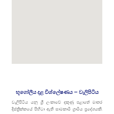
භූගෝලීය දළ විශ්ලේෂණය – වැලිපිටිය
වැලිපිටිය යනු ශ්‍රී ලංකාවේ දකුණු පළාතේ මාතර
දිස්ත්‍රික්කයේ පිහිටා ඇති සාමකාමී ග්‍රාමීය ප්‍රදේශයකි.