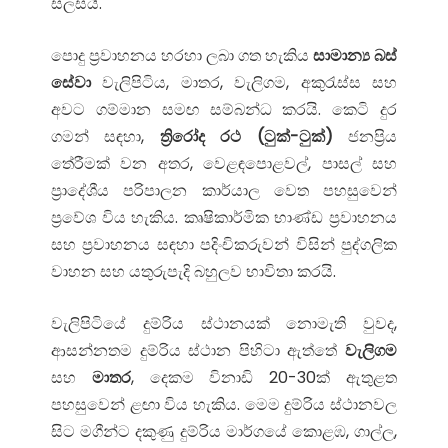
සලසයි.
පොදු ප්‍රවාහනය හරහා ලබා ගත හැකිය
සාමාන්‍ය බස්
සේවා
වැලිපිටිය, මාතර, වැලිගම, අකුරැස්ස සහ
අවට ගම්මාන සමඟ සම්බන්ධ කරයි. කෙටි දුර
ගමන් සඳහා,
ත්‍රිරෝද රථ (ටුක්-ටුක්)
ජනප්‍රිය
තේරීමක් වන අතර, වෙළඳපොළවල්, පාසල් සහ
ප්‍රාදේශීය පරිපාලන කාර්යාල වෙත පහසුවෙන්
ප්‍රවේශ විය හැකිය. කෘෂිකාර්මික භාණ්ඩ ප්‍රවාහනය
සහ ප්‍රවාහනය සඳහා පදිංචිකරුවන් විසින් පුද්ගලික
වාහන සහ යතුරුපැදි බහුලව භාවිතා කරයි.
වැලිපිටියේ දුම්රිය ස්ථානයක් නොමැති වුවද,
ආසන්නතම දුම්රිය ස්ථාන පිහිටා ඇත්තේ
වැලිගම
සහ
මාතර
, දෙකම විනාඩි 20-30ක් ඇතුළත
පහසුවෙන් ළඟා විය හැකිය. මෙම දුම්රිය ස්ථානවල
සිට මගීන්ට දකුණු දුම්රිය මාර්ගයේ කොළඹ, ගාල්ල,