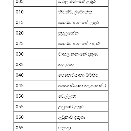
005
වහල කනංකේ උතුර
010
නිවිතිවැල්බොක්ක
015
පොරඹ කනංකේ උතුර
020
පුහුලහේන
025
පොරඹ කනංකේ දකුණ
030
වාහල කනංකේ දකුණ
035
නලවාන
040
පෙනෙටියානා බටහිර
045
පෙනෙටියාන නැගෙනහිර
050
වෙල්ලාන
055
උඩුකාව උතුර
060
උඩුකාව දකුණ
065
හලාලා