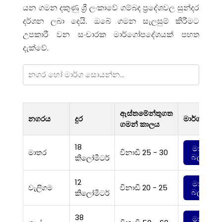
යන ගමන දකුණු ශ්‍රී ලංකාවේ ගම්බද ප්‍රදේශවල සුන්දර
දර්ශන ලබා දෙයි. ඔබේ ගමන සැලසුම් කිරීමට
උපකාරී වන සංචාරක මාර්ගෝපදේශයක් පහත
දැක්වේ.
ඇස්තමේන්තුගත
නගරය
දුර
මාර්ගය
ගමන් කාලය
18
මාර්ගය
මාතර
විනාඩි 25 - 30
බලන්න
කිලෝමීටර්
12
මාර්ගය
වැලිගම
විනාඩි 20 - 25
බලන්න
කිලෝමීටර්
38
මාර්ගය