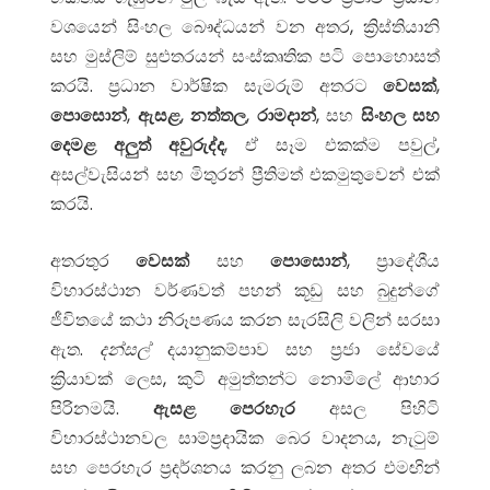
වශයෙන් සිංහල බෞද්ධයන් වන අතර, ක්‍රිස්තියානි
සහ මුස්ලිම් සුළුතරයන් සංස්කෘතික පටි පොහොසත්
කරයි. ප්‍රධාන වාර්ෂික සැමරුම් අතරට
වෙසක්
,
පොසොන්
,
ඇසළ
,
නත්තල
,
රාමදාන්
, සහ
සිංහල සහ
දෙමළ අලුත් අවුරුද්ද
, ඒ සෑම එකක්ම පවුල්,
අසල්වැසියන් සහ මිතුරන් ප්‍රීතිමත් එකමුතුවෙන් එක්
කරයි.
අතරතුර
වෙසක්
සහ
පොසොන්
, ප්‍රාදේශීය
විහාරස්ථාන වර්ණවත් පහන් කූඩු සහ බුදුන්ගේ
ජීවිතයේ කථා නිරූපණය කරන සැරසිලි වලින් සරසා
ඇත.
දන්සල්
දයානුකම්පාව සහ ප්‍රජා සේවයේ
ක්‍රියාවක් ලෙස, කුටි අමුත්තන්ට නොමිලේ ආහාර
පිරිනමයි.
ඇසළ පෙරහැර
අසල පිහිටි
විහාරස්ථානවල සාම්ප්‍රදායික බෙර වාදනය, නැටුම්
සහ පෙරහැර ප්‍රදර්ශනය කරනු ලබන අතර එමඟින්