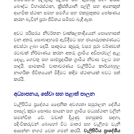
බෞද්ධ විහාරස්ථාන, ක්‍රිස්තියානි පල්ලි සහ අනෙකුත්
ආගමික ස්ථාන සමඟ සමගිය සහ එකමුතුකම පෝෂණය
කරන බැවින් ප්‍රජා ජීවිතය සමීපව බැඳී ඇත.
අවට පරිසරය නිවර්තන වෘක්ෂලතාදියෙන් පොහොසත්
වන අතර, සොබාදහමේ ඇවිදීමට සහ ඡායාරූපකරණයට
අවස්ථා ලබා දෙයි. සෘතුමය කුඹුරු වසර පුරා වර්ණවත්
රටාවක් නිර්මාණය කරන අතර, ග්‍රාමීය අඩිපාරවල් ඇළ
දොළ, ගෙවතු සහ සාම්ප්‍රදායික ග්‍රාමීය නිවාස වලට මඟ
පාදයි. සාමකාමී වාතාවරණය වැලිපිටිය කාර්යබහුල
නාගරික ජීවිතයෙන් මිදීමට කදිම ස්ථානයක් බවට පත්
කරයි.
අධ්‍යාපනය, සේවා සහ පළාත් පාලන
වැලිපිටිය ප්‍රදේශය දෛනික අවශ්‍යතා සපුරාලන දේශීය
පාසල්, කුඩා සෞඛ්‍ය සායන සහ ග්‍රාමීය මධ්‍යස්ථාන වලින්
සමන්විත වේ. වඩාත් දියුණු පහසුකම් සඳහා,
පදිංචිකරුවන් බොහෝ විට මාතර සහ වැලිගම වැනි
ආසන්න නගර වෙත ගමන් කරයි.
වැලිපිටිය ප්‍රාදේශීය