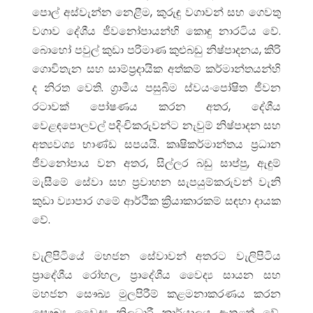
පොල් අස්වැන්න නෙළීම, කුරුඳු වගාවන් සහ ගෙවතු
වගාව දේශීය ජීවනෝපායන්හි කොඳු නාරටිය වේ.
බොහෝ පවුල් කුඩා පරිමාණ කුළුබඩු නිෂ්පාදනය, කිරි
ගොවිතැන සහ සාම්ප්‍රදායික අත්කම් කර්මාන්තයන්හි
ද නිරත වෙති. ග්‍රාමීය පසුබිම ස්වයංපෝෂිත ජීවන
රටාවක් පෝෂණය කරන අතර, දේශීය
වෙළඳපොලවල් පදිංචිකරුවන්ට නැවුම් නිෂ්පාදන සහ
අත්‍යවශ්‍ය භාණ්ඩ සපයයි. කෘෂිකර්මාන්තය ප්‍රධාන
ජීවනෝපාය වන අතර, සිල්ලර බඩු සාප්පු, ඇඳුම්
මැසීමේ සේවා සහ ප්‍රවාහන සැපයුම්කරුවන් වැනි
කුඩා ව්‍යාපාර ගමේ ආර්ථික ක්‍රියාකාරකම් සඳහා දායක
වේ.
වැලිපිටියේ මහජන සේවාවන් අතරට වැලිපිටිය
ප්‍රාදේශීය රෝහල, ප්‍රාදේශීය වෛද්‍ය සායන සහ
මහජන සෞඛ්‍ය මුලපිරීම් කළමනාකරණය කරන
සෞඛ්‍ය වෛද්‍ය නිලධාරී කාර්යාලය ඇතුළත් වේ.