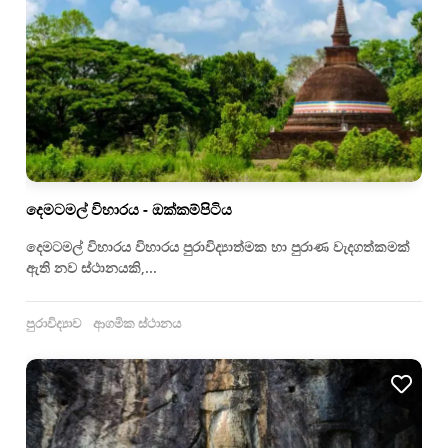
දෙමටමල් විහාරය - ඔක්කම්පිටිය
දෙමටමල් විහාරය විහාරය පුරාවිද්‍යාත්මක හා පුරාණ වැදගත්කමක්
ඇති නව ස්ථානයකි,...
පුරාවිද්‍යාව
ආගමික ස්ථානය