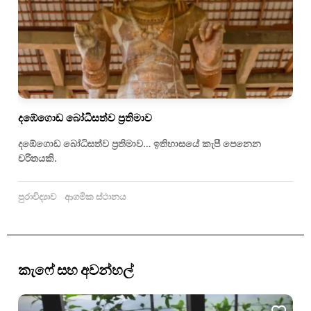
දඹේගොඩ බෝධිසත්ව ප්‍රතිමාව
දඹේගොඩ බෝධිසත්ව ප්‍රතිමාව… ඉතිහාසයේ කැපී පෙනෙන
චරිතයකි.
පුරාවිද්‍යාව
ආගමික ස්ථානය
කැෆේ සහ අවන්හල්