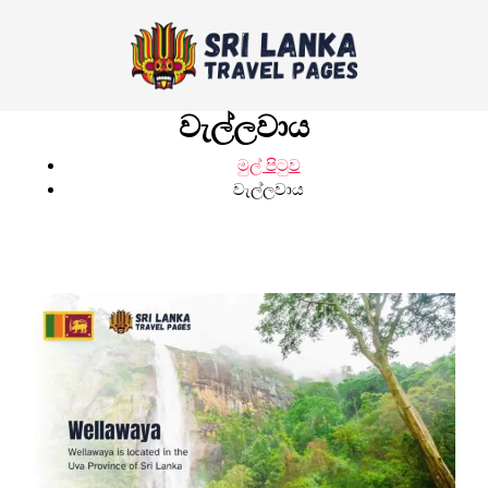
වැල්ලවාය
මුල් පිටුව
වැල්ලවාය