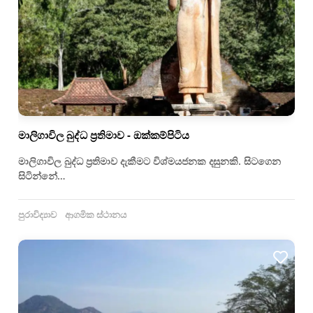
මාලිගාවිල බුද්ධ ප්‍රතිමාව - ඔක්කම්පිටිය
මාලිගාවිල බුද්ධ ප්‍රතිමාව දැකීමට විශ්මයජනක දසුනකි. සිටගෙන
සිටින්නේ…
පුරාවිද්‍යාව
ආගමික ස්ථානය