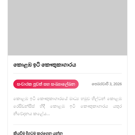
කොළඹ ඉටි කෞතුකාගාරය
සංචාරක පුවත් සහ සංඛ්‍යාලේඛන
පෙබරවාරි 3, 2026
කොළඹ ඉටි කෞතුකාගාරයේ මාධ්‍ය හමුව හිල්ටන් කොළඹ
රෙසිඩන්සීස් හිදී කොළඹ ඉටි කෞතුකාගාරය යතුර
නිවේදනය කළේය...
කියවීම දිගටම කරගෙන යන්න