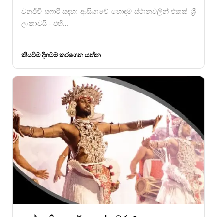
වනජීවී සෆාරි සඳහා ආසියාවේ හොඳම ස්ථානවලින් එකක් ශ්‍රී
ලංකාවයි - එහි…
කියවීම දිගටම කරගෙන යන්න