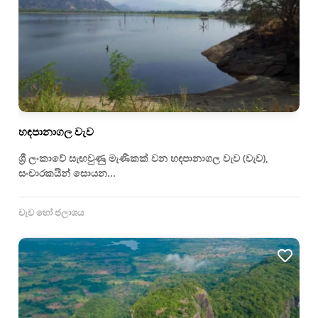
හඳපානාගල වැව
ශ්‍රී ලංකාවේ සැඟවුණු මැණිකක් වන හඳපානාගල වැව (වැව),
සංචාරකයින් සොයන...
වැව හෝ ජලාශය