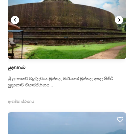
යුදගනාව
ශ්‍රී ලංකාවේ වැල්ලවාය-බුත්තල මාර්ගයේ බුත්තල අසල පිහිටි
යුදගනාව විහාරස්ථානය...
ආගමික ස්ථානය