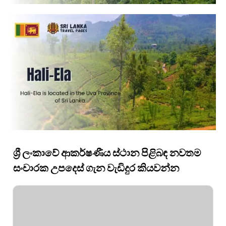
ශ්‍රී ලංකාවේ ආකර්ෂණීය ස්ථාන පිළිබඳ නවතම
සංචාරක උපදෙස් ගැන වැඩිදුර කියවන්න