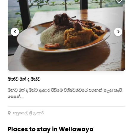
මින්ට් ඔෆ් ද මීස්ට්
මින්ට් ඔෆ් ද මිස්ට් ආහාර පිසීමේ විශිෂ්ටත්වයේ පහනක් ලෙස කැපී
පෙනේ…
හපුතලේ, ශ්‍රී ලංකාව
Places to stay in Wellawaya