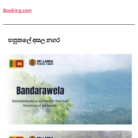
Booking.com
හපුතලේ අසල නගර