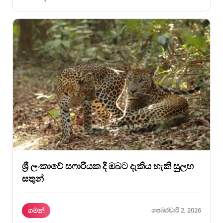
ශ්‍රී ලංකාවේ සෆාරියක දී ඔබට දැකිය හැකි සුලභ
සතුන්
ගමන්
පෙබරවාරි 2, 2026