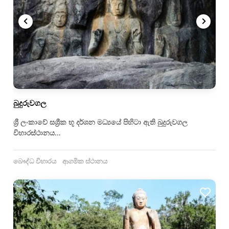
බුදුරුවගල
ශ්‍රී ලංකාවේ සශ්‍රීක භූ දර්ශන මධ්‍යයේ පිහිටා ඇති බුදුරුවගල
විහාරස්ථානය…
බෞද්ධ විහාරය
ආගමික ස්ථානය