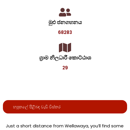
මුළු ජනගහනය
68283
ග්‍රාම නිලධාරී කොට්ඨාශ
29
හපුතලේ පිළිබඳ වැඩි විස්තර
Just a short distance from Wellawaya, you’ll find some