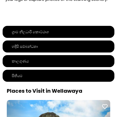
ග්‍රාම නිලධාරී කොට්ඨාශ
හදිසි සම්බන්ධතා
කාලගුණය
සිතියම
Places to Visit in Wellawaya