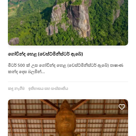
ගෝවින්ද හෙළ (වෙස්ට්මිනිස්ටර් ඇබේ)
මීටර් 500 ක් උස ගෝවින්ද හෙළ (වෙස්ට්මිනිස්ටර් ඇබේ) පාෂාණ
කන්ද දෙස බලමින්...
කඳු නැගීම
ඉතිහාසය සහ සංස්කෘතිය