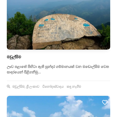
මඩුල්සිම
ඌව පළාතේ පිහිටා ඇති සුන්දර ගම්මානයක් වන මඩොල්සිම වෙත
සාදරයෙන් පිළිගනිමු…
මඩුල්සිම, ශ්‍රී ලංකාව
විනෝදාස්වාදය
කඳු නැගීම