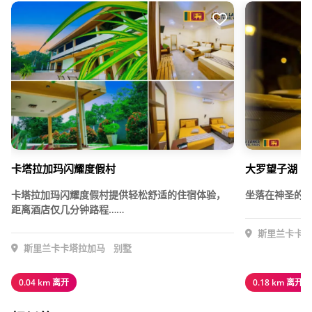
卡塔拉加玛闪耀度假村
大罗望子湖
卡塔拉加玛闪耀度假村提供轻松舒适的住宿体验，
坐落在神圣的卡
距离酒店仅几分钟路程……
斯里兰卡卡塔
斯里兰卡卡塔拉加马
别墅
0.04 km 离开
0.18 km 离开