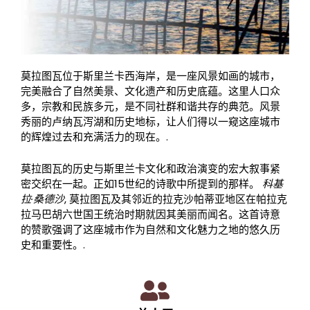
莫拉图瓦位于斯里兰卡西海岸，是一座风景如画的城市，
完美融合了自然美景、文化遗产和历史底蕴。这里人口众
多，宗教和民族多元，是不同社群和谐共存的典范。风景
秀丽的卢纳瓦泻湖和历史地标，让人们得以一窥这座城市
的辉煌过去和充满活力的现在。.
莫拉图瓦的历史与斯里兰卡文化和政治演变的宏大叙事紧
密交织在一起。正如15世纪的诗歌中所提到的那样。
科基
拉·桑德沙
, 莫拉图瓦及其邻近的拉克沙帕蒂亚地区在帕拉克
拉马巴胡六世国王统治时期就因其美丽而闻名。这首诗意
的赞歌强调了这座城市作为自然和文化魅力之地的悠久历
史和重要性。.