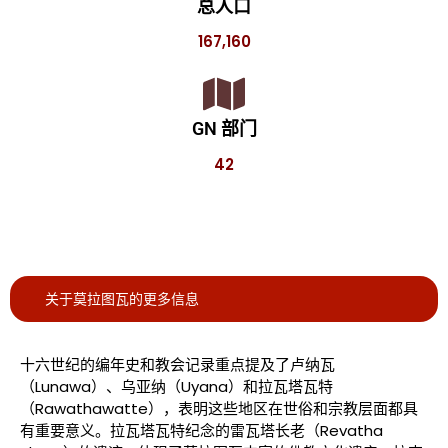
总人口
167,160
GN 部门
42
关于莫拉图瓦的更多信息
十六世纪的编年史和教会记录重点提及了卢纳瓦
（Lunawa）、乌亚纳（Uyana）和拉瓦塔瓦特
（Rawathawatte），表明这些地区在世俗和宗教层面都具
有重要意义。拉瓦塔瓦特纪念的雷瓦塔长老（Revatha