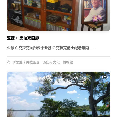
亚瑟·C·克拉克画廊
亚瑟·C·克拉克画廊位于亚瑟·C·克拉克爵士纪念馆内……
斯里兰卡莫拉图瓦
历史与文化
博物馆