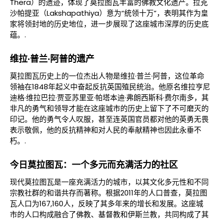
Thera）的遗迹，体现了莫拉图瓦丰富的佛教文化遗产。拉克
沙帕提亚（Lakshapathiya）意为“统领十万”，表明其作为皇
家将领封地的历史地位，进一步展现了这座城市深厚的历史底
蕴。.
维拉·普兰·阿普的遗产
莫拉图瓦历史上的一位杰出人物是维拉·普兰·阿普，这位革命
领袖在1848年起义中奋起反抗英国殖民统治。他原名维拉亨尼
迪格·维拉巴拉·贾亚苏里亚·帕塔本迪·弗朗西斯科·费尔南多，其
非凡的勇气和领导才能在这座城市的历史上留下了不可磨灭的
印记。他的勇气令人叹服，甚至连英国官员都对他的英勇无畏
表示敬佩，他的反抗精神和对人民的奉献精神也因此永垂不
朽。.
今日莫拉图瓦：一个多元而充满活力的社区
现代莫拉图瓦是一座充满活力的城市，以其文化多元性和不同
宗教社群的和谐共存而著称。根据2011年的人口普查，莫拉图
瓦人口为167,160人，反映了其多年来的增长和发展。这座城
市的人口构成融合了佛教、基督教和伊斯兰教，共同构成了其