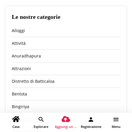
Le nostre categorie
Alloggi
Attività
Anuradhapura
Attrazioni
Distretto di Batticaloa
Bentota
Bingiriya
Bulathkohupitiya
Casa
Esplorare
Aggiungi un luogo
Registrazione
Menu
Guida della città