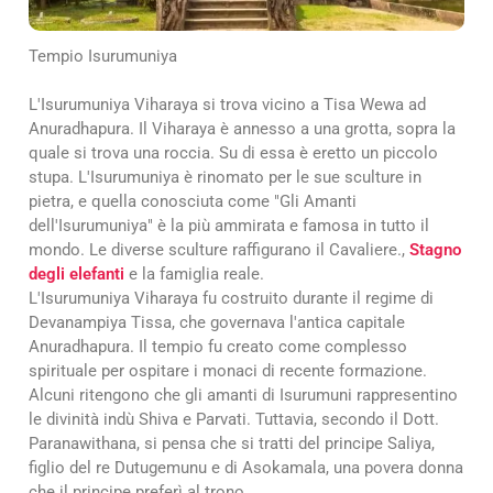
Tempio Isurumuniya
L'Isurumuniya Viharaya si trova vicino a Tisa Wewa ad
Anuradhapura. Il Viharaya è annesso a una grotta, sopra la
quale si trova una roccia. Su di essa è eretto un piccolo
stupa. L'Isurumuniya è rinomato per le sue sculture in
pietra, e quella conosciuta come "Gli Amanti
dell'Isurumuniya" è la più ammirata e famosa in tutto il
mondo. Le diverse sculture raffigurano il Cavaliere.,
Stagno
degli elefanti
e la famiglia reale.
L'Isurumuniya Viharaya fu costruito durante il regime di
Devanampiya Tissa, che governava l'antica capitale
Anuradhapura. Il tempio fu creato come complesso
spirituale per ospitare i monaci di recente formazione.
Alcuni ritengono che gli amanti di Isurumuni rappresentino
le divinità indù Shiva e Parvati. Tuttavia, secondo il Dott.
Paranawithana, si pensa che si tratti del principe Saliya,
figlio del re Dutugemunu e di Asokamala, una povera donna
che il principe preferì al trono.