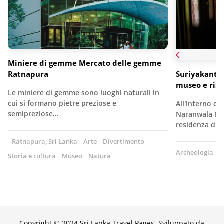
Miniere di gemme Mercato delle gemme
Ratnapura
Suriyakantha
museo e rist
Le miniere di gemme sono luoghi naturali in
cui si formano pietre preziose e
All'interno di 
semipreziose...
Naranwala M
residenza di 
Ratnapura, Sri Lanka
Arte
Divertimento
Archeologia
A
Storia e cultura
Museo
Natura
Copyright © 2024 Sri Lanka Travel Pages. Sviluppato da