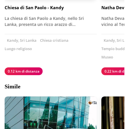
Chiesa di San Paolo - Kandy
Natha Deval
La chiesa di San Paolo a Kandy, nello Sri
Natha Devalay
Lanka, presenta un ricco arazzo di…
vicino al Tem
Kandy, Sri Lanka
Chiesa cristiana
Kandy, Sri La
Luogo religioso
Tempio buddis
Museo
0.12 km di distanza
0.22 km di dis
Simile