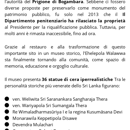
l'autorità del
Prigione di Bogambara
. Sebbene ci fossero
diverse proposte per preservarlo come monumento del
patrimonio pubblico, fu solo nel 2013 che il
Il
Dipartimento penitenziario ha rilasciato la proprietà
al Presidente per la riqualificazione pubblica. Tuttavia, per
molti anni è rimasta inaccessibile, fino ad ora.
Grazie al restauro e alla trasformazione di questo
importante sito in un museo storico, l'Ehelepola Walawwa
sta finalmente tornando alla comunità, come spazio di
memoria, educazione e orgoglio culturale.
Il museo presenta
36 statue di cera iperrealistiche
Tra le
personalità storiche più venerate dello Sri Lanka figurano:
ven. Weliwita Sri Saranankara Sangharaja Thera
ven. Wariyapola Sri Sumangala Thera
Re Wimaladharmasūriya I e la regina Kusumāsana Devi
Monarawila Keppetipola Disawe
Devendra Mulachari