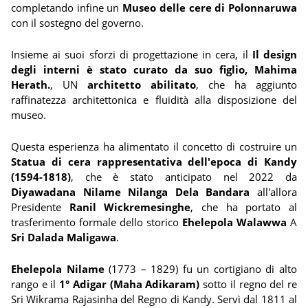
completando infine un
Museo delle cere di Polonnaruwa
con il sostegno del governo.
Insieme ai suoi sforzi di progettazione in cera, il
Il design
degli interni è stato curato da suo figlio, Mahima
Herath.
, UN
architetto abilitato
, che ha aggiunto
raffinatezza architettonica e fluidità alla disposizione del
museo.
Questa esperienza ha alimentato il concetto di costruire un
Statua di cera rappresentativa dell'epoca di Kandy
(1594-1818)
, che è stato anticipato nel 2022 da
Diyawadana Nilame Nilanga Dela Bandara
all'allora
Presidente
Ranil Wickremesinghe
, che ha portato al
trasferimento formale dello storico
Ehelepola Walawwa
A
Sri Dalada Maligawa
.
Ehelepola Nilame
(1773 – 1829) fu un cortigiano di alto
rango e il
1° Adigar (Maha Adikaram)
sotto il regno del re
Sri Wikrama Rajasinha del Regno di Kandy. Servì dal 1811 al