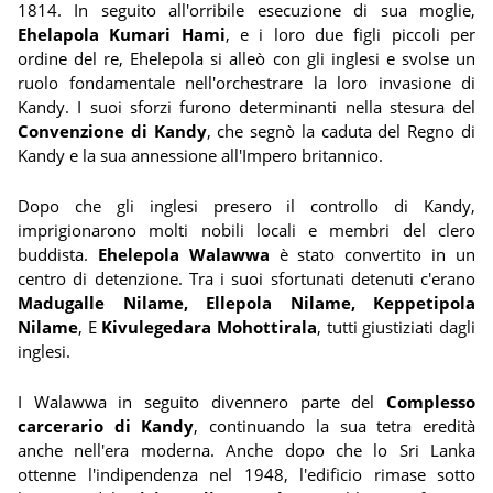
1814. In seguito all'orribile esecuzione di sua moglie,
Ehelapola Kumari Hami
, e i loro due figli piccoli per
ordine del re, Ehelepola si alleò con gli inglesi e svolse un
ruolo fondamentale nell'orchestrare la loro invasione di
Kandy. I suoi sforzi furono determinanti nella stesura del
Convenzione di Kandy
, che segnò la caduta del Regno di
Kandy e la sua annessione all'Impero britannico.
Dopo che gli inglesi presero il controllo di Kandy,
imprigionarono molti nobili locali e membri del clero
buddista.
Ehelepola Walawwa
è stato convertito in un
centro di detenzione. Tra i suoi sfortunati detenuti c'erano
Madugalle Nilame, Ellepola Nilame, Keppetipola
Nilame
, E
Kivulegedara Mohottirala
, tutti giustiziati dagli
inglesi.
I Walawwa in seguito divennero parte del
Complesso
carcerario di Kandy
, continuando la sua tetra eredità
anche nell'era moderna. Anche dopo che lo Sri Lanka
ottenne l'indipendenza nel 1948, l'edificio rimase sotto