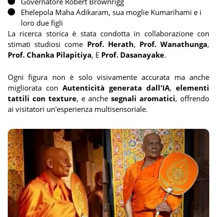
Governatore Robert Brownrigg
Ehelepola Maha Adikaram, sua moglie Kumarihami e i
loro due figli
La ricerca storica è stata condotta in collaborazione con
stimati studiosi come
Prof. Herath
,
Prof. Wanathunga
,
Prof. Chanka Pilapitiya
, E
Prof. Dasanayake
.
Ogni figura non è solo visivamente accurata ma anche
migliorata con
Autenticità generata dall'IA
,
elementi
tattili con texture
, e anche
segnali aromatici
, offrendo
ai visitatori un'esperienza multisensoriale.