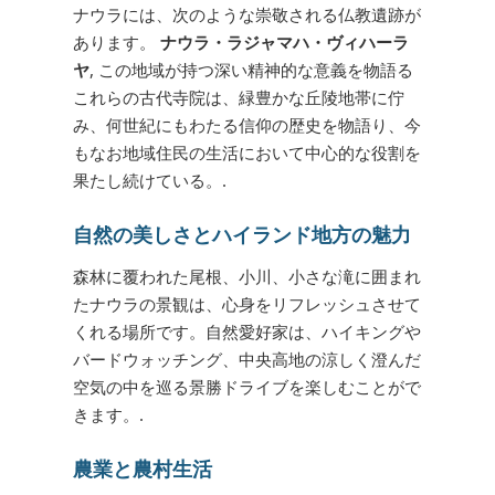
ナウラには、次のような崇敬される仏教遺跡が
あります。
ナウラ・ラジャマハ・ヴィハーラ
ヤ
, この地域が持つ深い精神的な意義を物語る
これらの古代寺院は、緑豊かな丘陵地帯に佇
み、何世紀にもわたる信仰の歴史を物語り、今
もなお地域住民の生活において中心的な役割を
果たし続けている。.
自然の美しさとハイランド地方の魅力
森林に覆われた尾根、小川、小さな滝に囲まれ
たナウラの景観は、心身をリフレッシュさせて
くれる場所です。自然愛好家は、ハイキングや
バードウォッチング、中央高地の涼しく澄んだ
空気の中を巡る景勝ドライブを楽しむことがで
きます。.
農業と農村生活