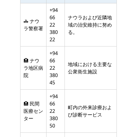
+94
66
ナウラおよび近隣地
🚓 ナウ
22
域の治安維持に努め
ラ警察署
380
る。
22
+94
🏥 ナウ
66
地域における主要な
ラ地区病
22
公衆衛生施設
院
380
45
+94
🏥 民間
66
町内の外来診療およ
医療セン
22
び診断サービス
ター
380
50