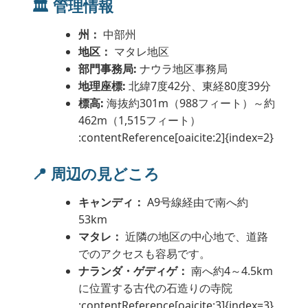
🏛️ 管理情報
州：
中部州
地区：
マタレ地区
部門事務局:
ナウラ地区事務局
地理座標:
北緯7度42分、東経80度39分
標高:
海抜約301m（988フィート）～約
462m（1,515フィート）
:contentReference[oaicite:2]{index=2}
📍 周辺の見どころ
キャンディ：
A9号線経由で南へ約
53km
マタレ：
近隣の地区の中心地で、道路
でのアクセスも容易です。
ナランダ・ゲディゲ：
南へ約4～4.5km
に位置する古代の石造りの寺院
:contentReference[oaicite:3]{index=3}