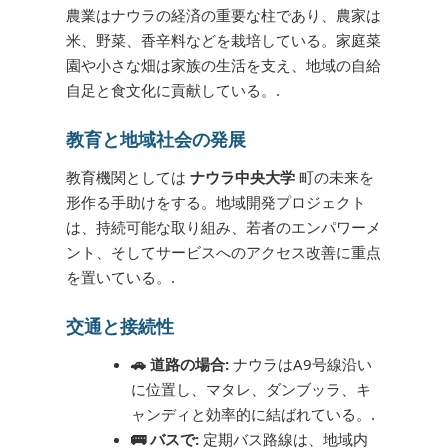
農業はナウラの経済の重要な柱であり、農家は
米、野菜、香辛料などを栽培している。家庭菜
園や小さな畑は家族の生活を支え、地域の自給
自足と食文化に貢献している。.
教育と地域社会の発展
教育機関としては
ナウラ中央大学
町の未来を
形作る手助けをする。地域開発プロジェクト
は、持続可能な取り組み、若者のエンパワーメ
ント、そしてサービスへのアクセス改善に重点
を置いている。.
交通と接続性
🚗 道路の場合:
ナウラはA9号線沿い
に位置し、マタレ、ダンブッラ、キ
ャンディと効率的に結ばれている。.
🚌 バスで:
定期バス路線は、地域内