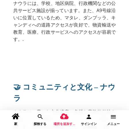
ナウラには、学校、地区病院、行政機関などの公
共サービス施設が揃っています。また、A9号線沿
いに位置しているため、マタレ、ダンブッラ、キ
ャンディへの道路アクセスが良好で、物資輸送や
教育、医療、行政サービスへのアクセスが容易で
す。.
🤝 コミュニティと文化 – ナウ
ラ
ナウラは、豊かな文化遺産と多様な宗教的伝統を
大切にする、調和のとれたコミュニティが暮らす
家
探検する
場所を追加する
サインイン
メニュー
町です。住民の大多数はシンハラ仏教徒ですが、