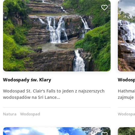
Wodospady św. Klary
Wodosp
Wodospad St. Clair's Falls to jeden z najszerszych
Hathmal
wodospadów na Sri Lance…
zajmuje 
Natura
Wodospad
Wodosp