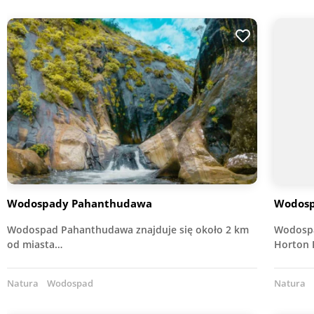
Wodospady Pahanthudawa
Wodosp
Wodospad Pahanthudawa znajduje się około 2 km
Wodospa
od miasta…
Horton P
Natura
Wodospad
Natura