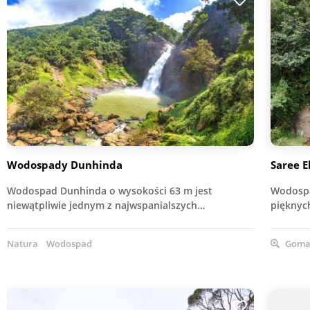
Wodospady Dunhinda
Saree E
Wodospad Dunhinda o wysokości 63 m jest
Wodospa
niewątpliwie jednym z najwspanialszych…
piękny
Natura
Wodospad
Gomar