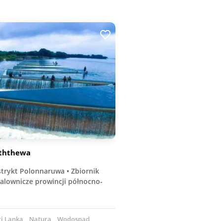
aththewa
strykt Polonnaruwa • Zbiornik
alownicze prowincji północno-
i Lanka
Natura
Wodospad