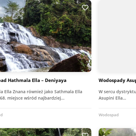
ad Hathmala Ella – Deniyaya
Wodospady Asupi
a Ella Znana również jako Sathmala Ella
W sercu dystrykt
68. miejsce wśród najbardziej…
Asupini Ella…
ad
Wodospad