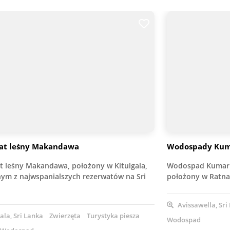
at leśny Makandawa
Wodospady Kuma
t leśny Makandawa, położony w Kitulgala,
Wodospad Kumari 
dnym z najwspanialszych rezerwatów na Sri
położony w Ratna
Avissawella, Sri
ala, Sri Lanka
Zwierzęta
Turystyka piesza
Wodospad