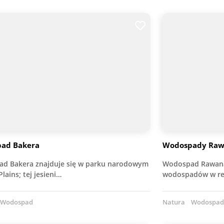
ad Bakera
Wodospady Rawa
d Bakera znajduje się w parku narodowym
Wodospad Rawana 
lains; tej jesieni…
wodospadów w reg
Wodospad
Natura
Wodospad