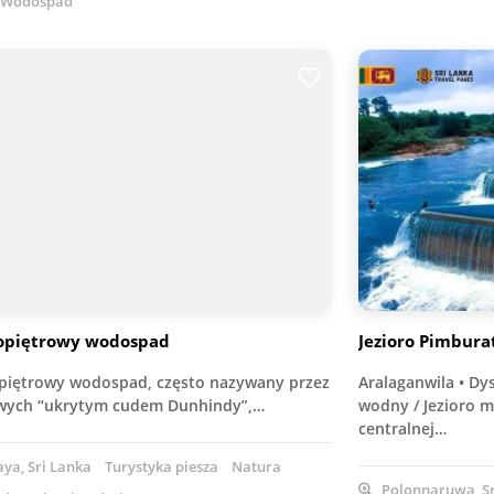
Wodospad
opiętrowy wodospad
Jezioro Pimbur
piętrowy wodospad, często nazywany przez
Aralaganwila • Dy
wych “ukrytym cudem Dunhindy”,…
wodny / Jezioro m
centralnej…
ya, Sri Lanka
Turystyka piesza
Natura
Polonnaruwa, Sr