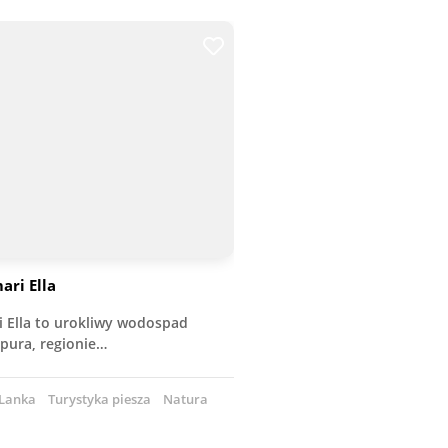
ri Ella
Ella to urokliwy wodospad
pura, regionie…
 Lanka
Turystyka piesza
Natura