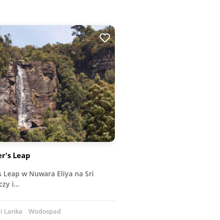
r's Leap
 Leap w Nuwara Eliya na Sri
czy i…
i Lanka
Wodospad