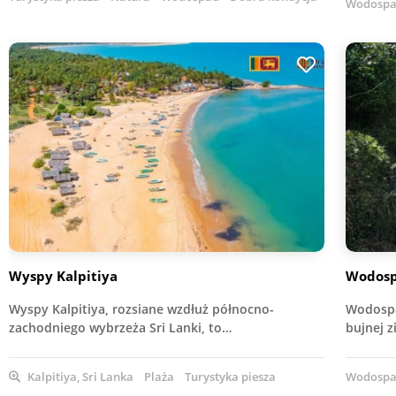
Wodosp
Wyspy Kalpitiya
Wodosp
Wyspy Kalpitiya, rozsiane wzdłuż północno-
Wodospa
zachodniego wybrzeża Sri Lanki, to…
bujnej z
Kalpitiya, Sri Lanka
Plaża
Turystyka piesza
Wodosp