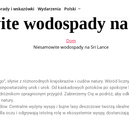
orady i wskazówki
Wydarzenia
Polski
te wodospady na
Dom
Niesamowite wodospady na Sri Lance
go”, słynie z różnorodnych krajobrazów i cudów natury. Wśród liczn
niepowtarzalny urok i urok. Od kaskadowych potoków po spokojne 
odróżnikom spragnionym przygód. Zabierzemy Cię w podróż, aby odk
natury.
dów. Centralne wyżyny wyspy i bujne lasy deszczowe tworzą idealn
 dla oczu i odgrywają istotną rolę w ekosystemie wyspy, dostarczają