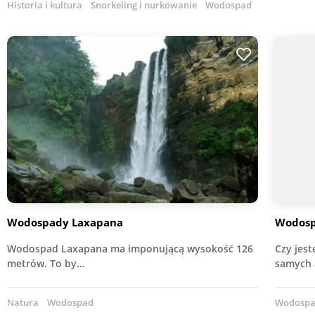
Historia i kultura
Snorkeling i nurkowanie
Wodospad
Wodospady Laxapana
Wodosp
Wodospad Laxapana ma imponującą wysokość 126
Czy jes
metrów. To by…
samych 
Natura
Wodospad
Wodosp