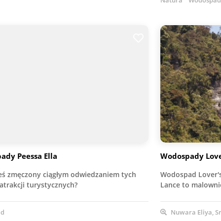
Natura
Wodospad
ady Peessa Ella
Wodospady Love
teś zmęczony ciągłym odwiedzaniem tych
Wodospad Lover's
atrakcji turystycznych?
Lance to malowni
ad
Nuwara Eliya, Sr