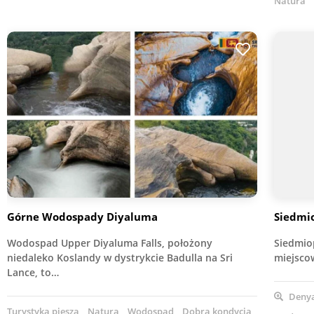
Natura
Górne Wodospady Diyaluma
Siedmi
Wodospad Upper Diyaluma Falls, położony
Siedmio
niedaleko Koslandy w dystrykcie Badulla na Sri
miejsco
Lance, to…
Denya
Turystyka piesza
Natura
Wodospad
Dobra kondycja