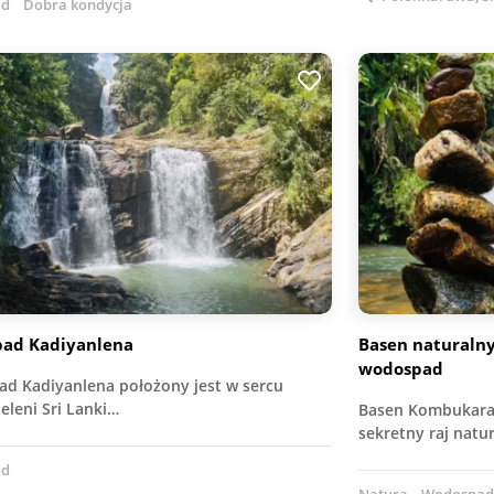
ad
Dobra kondycja
ad Kadiyanlena
Basen naturaln
wodospad
d Kadiyanlena położony jest w sercu
ieleni Sri Lanki…
Basen Kombukara N
sekretny raj natu
ad