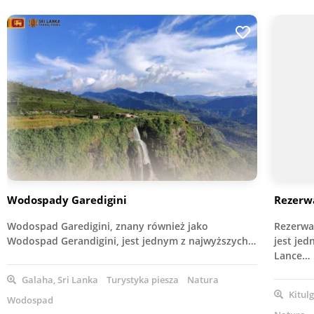
Wodospady Garedigini
Rezerw
Wodospad Garedigini, znany również jako
Rezerwa
Wodospad Gerandigini, jest jednym z najwyższych…
jest je
Lance…
Galaha, Sri Lanka
Turystyka piesza
Natura
Kitulg
Wodospad