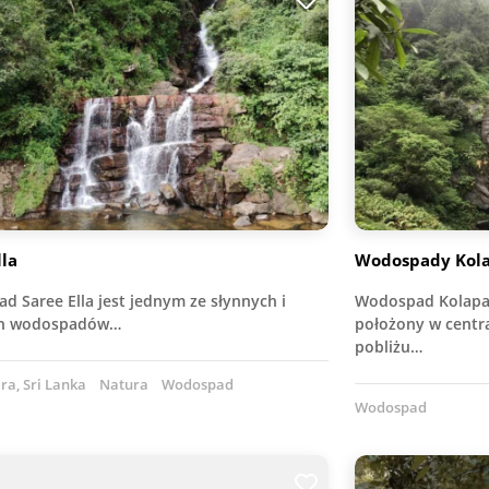
lla
Wodospady Kol
d Saree Ella jest jednym ze słynnych i
Wodospad Kolapa
ch wodospadów…
położony w centra
pobliżu…
a, Sri Lanka
Natura
Wodospad
Wodospad