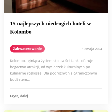
15 najlepszych niedrogich hoteli w
Kolombo
Zakwaterowanie
19 maja 2024
Kolombo, tętniąca życiem stolica Sri Lanki, oferuje
bogactwo atrakcji, od wycieczek kulturalnych po
kulinarne rozkosze. Dla podróżnych z ograniczonym
budżetem…
Czytaj dalej