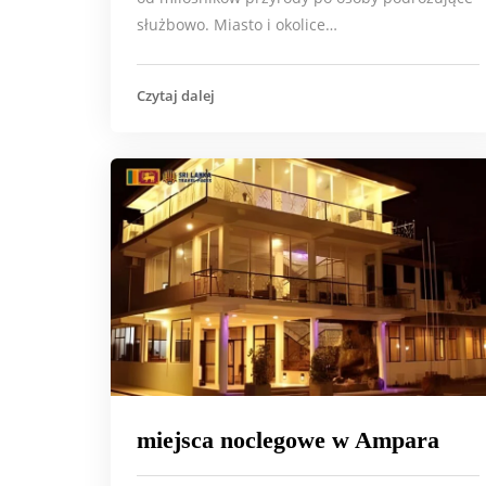
służbowo. Miasto i okolice…
Czytaj dalej
miejsca noclegowe w Ampara