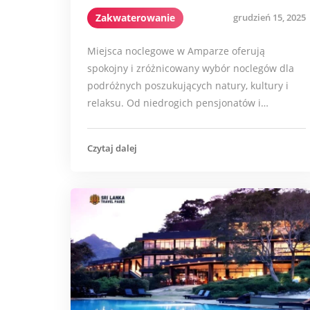
Zakwaterowanie
grudzień 15, 2025
Miejsca noclegowe w Amparze oferują
spokojny i zróżnicowany wybór noclegów dla
podróżnych poszukujących natury, kultury i
relaksu. Od niedrogich pensjonatów i…
Czytaj dalej