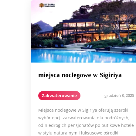
miejsca noclegowe w Sigiriya
Zakwaterowanie
grudzień 3, 2025
Miejsca noclegowe w Sigiriya oferują szeroki
wybór opcji zakwaterowania dla podróżnych,
od niedrogich pensjonatów po butikowe hotele
w stylu naturalnym i luksusowe ośrodki