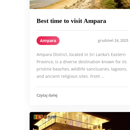
Best time to visit Ampara
Ampara
grudzień 24, 2025
Ampara District, located in Sri Lanka’s Eastern
Province, is a diverse destination known for its
pristine beaches, wildlife sanctuaries, lagoons,
and ancient religious sites. From …
Czytaj dalej