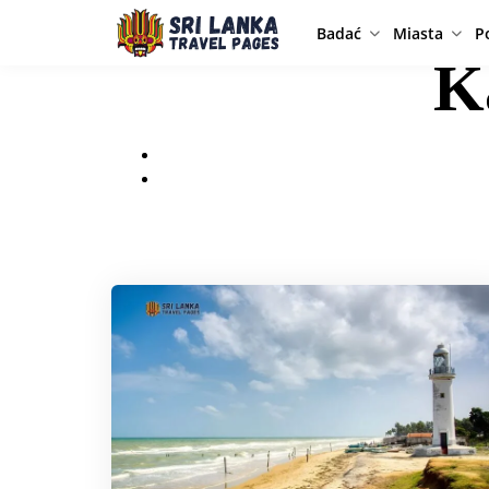
Badać
Miasta
P
K