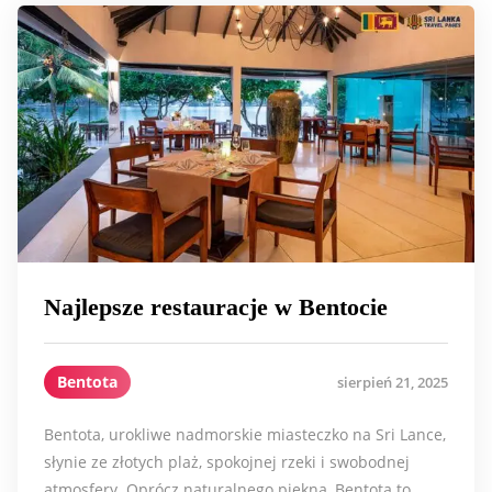
Najlepsze restauracje w Bentocie
Bentota
sierpień 21, 2025
Bentota, urokliwe nadmorskie miasteczko na Sri Lance,
słynie ze złotych plaż, spokojnej rzeki i swobodnej
atmosfery. Oprócz naturalnego piękna, Bentota to…