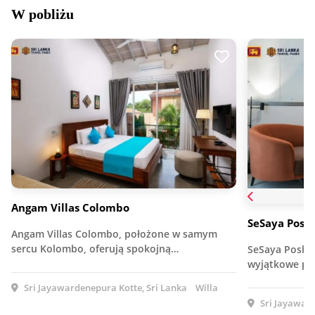
W pobliżu
Angam Villas Colombo
SeSaya Posht
Angam Villas Colombo, położone w samym
sercu Kolombo, oferują spokojną…
SeSaya Poshte
wyjątkowe po
Sri Jayawardenepura Kotte, Sri Lanka
Willa
Sri Jayaward