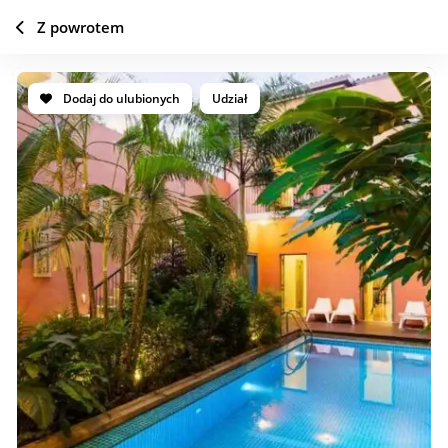
Z powrotem
Dodaj do ulubionych
Udział