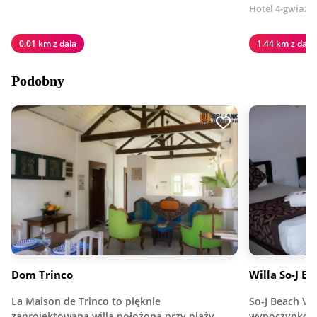
Hotel 4-gwiaz
0.01 km z dala
1.44 km z dala
Podobny
Dom Trinco
Willa So-J B
La Maison de Trinco to pięknie
So-J Beach Vil
zaprojektowana willa położona przy plaży…
wypoczynkowy 