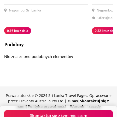
Negombo, Sri Lanka
Negombo, Sr
Oferuje do
0.16 km z dala
0.32 km z dala
Podobny
Nie znaleziono podobnych elementów
Prawa autorskie © 2024 Sri Lanka Travel Pages. Opracowane
przez Traventy Australia Pty Ltd |
O nas
|
Skontaktuj się z
nami
|
Polityka prywatności
|
Warunki i zasady
Z dumą wspierane przez Traventy
Skontaktuj się z tym miejscem