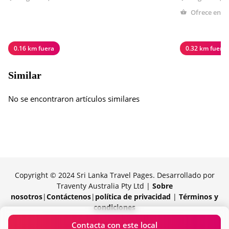
Ofrece entre
0.16 km fuera
0.32 km fuera
Similar
No se encontraron artículos similares
Copyright © 2024 Sri Lanka Travel Pages. Desarrollado por
Traventy Australia Pty Ltd |
Sobre
nosotros
|
Contáctenos
|
política de privacidad
|
Términos y
condiciones
Orgullosamente impulsado por Traventy
Contacta con este local