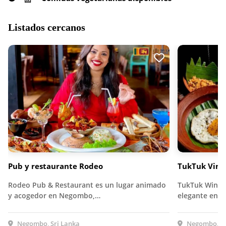
Listados cercanos
Pub y restaurante Rodeo
TukTuk Vino
Rodeo Pub & Restaurant es un lugar animado
TukTuk Wine &
y acogedor en Negombo,…
elegante en
Negombo, Sri Lanka
Negombo, Sr