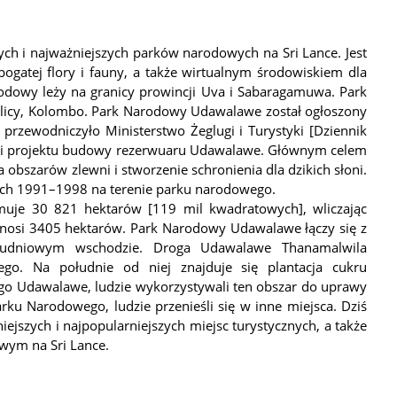
h i najważniejszych parków narodowych na Sri Lance. Jest
gatej flory i fauny, a także wirtualnym środowiskiem dla
rodowy leży na granicy prowincji Uva i Sabaragamuwa. Park
tolicy, Kolombo. Park Narodowy Udawalawe został ogłoszony
przewodniczyło Ministerstwo Żeglugi i Turystyki [Dziennik
acji projektu budowy rezerwuaru Udawalawe. Głównym celem
bszarów zlewni i stworzenie schronienia dla dzikich słoni.
tach 1991–1998 na terenie parku narodowego.
uje 30 821 hektarów [119 mil kwadratowych], wliczając
ynosi 3405 hektarów. Park Narodowy Udawalawe łączy się z
dniowym wschodzie. Droga Udawalawe Thanamalwila
go. Na południe od niej znajduje się plantacja cukru
o Udawalawe, ludzie wykorzystywali ten obszar do uprawy
rku Narodowego, ludzie przenieśli się w inne miejsca. Dziś
jszych i najpopularniejszych miejsc turystycznych, a także
wym na Sri Lance.