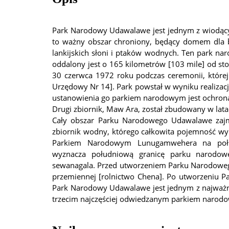
Park Narodowy Udawalawe jest jednym z wiodącyc
to ważny obszar chroniony, będący domem dla bo
lankijskich słoni i ptaków wodnych. Ten park na
oddalony jest o 165 kilometrów [103 mile] od s
30 czerwca 1972 roku podczas ceremonii, której 
Urzędowy Nr 14]. Park powstał w wyniku realiz
ustanowienia go parkiem narodowym jest ochrona o
Drugi zbiornik, Maw Ara, został zbudowany w la
Cały obszar Parku Narodowego Udawalawe zajm
zbiornik wodny, którego całkowita pojemność w
Parkiem Narodowym Lunugamwehera na połu
wyznacza południową granicę parku narodowe
sewanagala. Przed utworzeniem Parku Narodoweg
przemiennej [rolnictwo Chena]. Po utworzeniu Pa
Park Narodowy Udawalawe jest jednym z najważnie
trzecim najczęściej odwiedzanym parkiem narodo