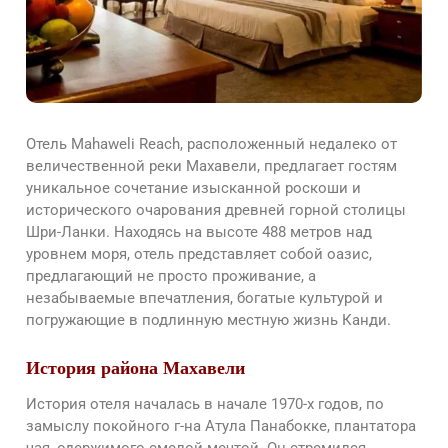
Отель Mahaweli Reach, расположенный недалеко от
величественной реки Махавели, предлагает гостям
уникальное сочетание изысканной роскоши и
исторического очарования древней горной столицы
Шри-Ланки. Находясь на высоте 488 метров над
уровнем моря, отель представляет собой оазис,
предлагающий не просто проживание, а
незабываемые впечатления, богатые культурой и
погружающие в подлинную местную жизнь Канди.
История района Махавели
История отеля началась в начале 1970-х годов, по
замыслу покойного г-на Атула Панабокке, плантатора
чая, одержимого смелой мечтой. Он стремился