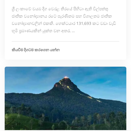
ශ්‍රී ලංකාවේ වයඹ දිග වෙරළ තීරයේ පිහිටා ඇති විල්පත්තු
ජාතික වනෝද්‍යානය රටේ පැරණිතම සහ විශාලතම ජාතික
වනෝද්‍යානවලින් එකකි. හෙක්ටයාර 131,693 කට වඩා වැඩි
භූමි ප්‍රමාණයකින් යුක්ත වන අතර, …
කියවීම දිගටම කරගෙන යන්න