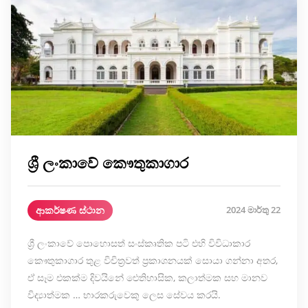
ශ්‍රී ලංකාවේ කෞතුකාගාර
ආකර්ෂණ ස්ථාන
2024 මාර්තු 22
ශ්‍රී ලංකාවේ පොහොසත් සංස්කෘතික පටි එහි විවිධාකාර
කෞතුකාගාර තුළ විචිත්‍රවත් ප්‍රකාශනයක් සොයා ගන්නා අතර,
ඒ සෑම එකක්ම දිවයිනේ ඓතිහාසික, කලාත්මක සහ මානව
විද්‍යාත්මක … භාරකරුවෙකු ලෙස සේවය කරයි.