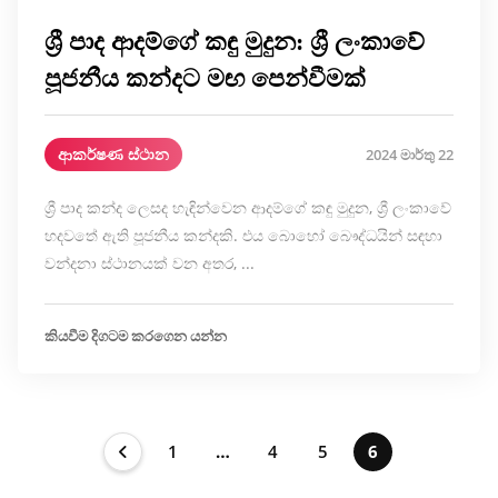
ශ්‍රී පාද ආදම්ගේ කඳු මුදුන: ශ්‍රී ලංකාවේ
පූජනීය කන්දට මඟ පෙන්වීමක්
ආකර්ෂණ ස්ථාන
2024 මාර්තු 22
ශ්‍රී පාද කන්ද ලෙසද හැඳින්වෙන ආදම්ගේ කඳු මුදුන, ශ්‍රී ලංකාවේ
හදවතේ ඇති පූජනීය කන්දකි. එය බොහෝ බෞද්ධයින් සඳහා
වන්දනා ස්ථානයක් වන අතර, ...
කියවීම දිගටම කරගෙන යන්න
1
…
4
5
6