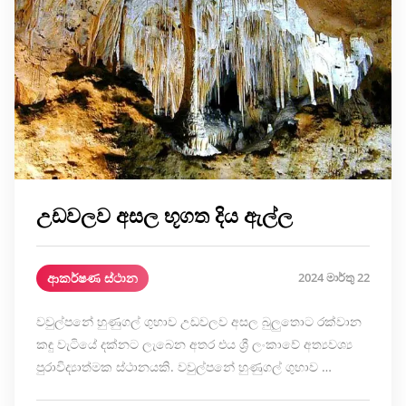
උඩවලව අසල භූගත දිය ඇල්ල
ආකර්ෂණ ස්ථාන
2024 මාර්තු 22
වවුල්පනේ හුණුගල් ගුහාව උඩවලව අසල බුලුතොට රක්වාන
කඳු වැටියේ දක්නට ලැබෙන අතර එය ශ්‍රී ලංකාවේ අත්‍යවශ්‍ය
පුරාවිද්‍යාත්මක ස්ථානයකි. වවුල්පනේ හුණුගල් ගුහාව …