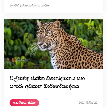
කියවීම දිගටම කරගෙන යන්න
විල්පත්තු ජාතික වනෝද්‍යානය සහ
සෆාරි: අවසාන මාර්ගෝපදේශය
ආකර්ෂණ ස්ථාන
2024 මාර්තු 22