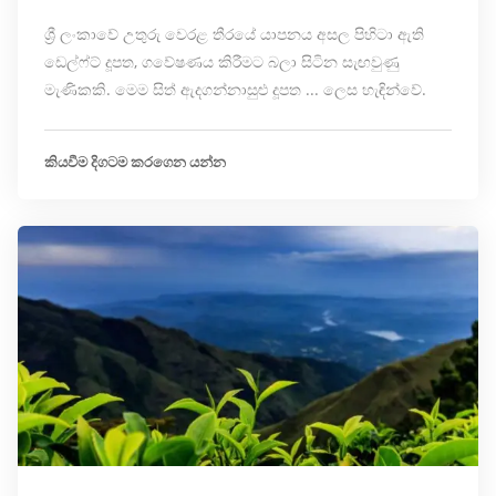
ශ්‍රී ලංකාවේ උතුරු වෙරළ තීරයේ යාපනය අසල පිහිටා ඇති
ඩෙල්ෆ්ට් දූපත, ගවේෂණය කිරීමට බලා සිටින සැඟවුණු
මැණිකකි. මෙම සිත් ඇදගන්නාසුළු දූපත ... ලෙස හැඳින්වේ.
කියවීම දිගටම කරගෙන යන්න