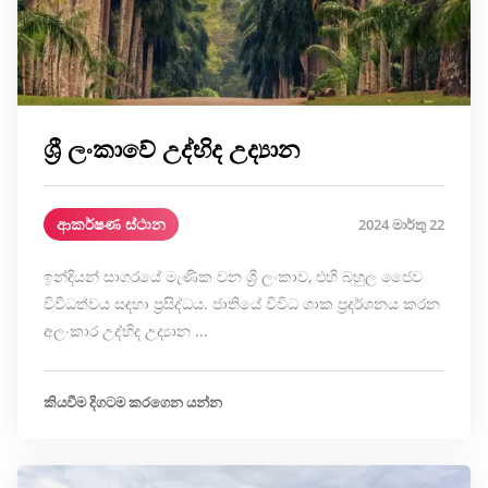
ශ්‍රී ලංකාවේ උද්භිද උද්‍යාන
ආකර්ෂණ ස්ථාන
2024 මාර්තු 22
ඉන්දියන් සාගරයේ මැණික වන ශ්‍රී ලංකාව, එහි බහුල ජෛව
විවිධත්වය සඳහා ප්‍රසිද්ධය. ජාතියේ විවිධ ශාක ප්‍රදර්ශනය කරන
අලංකාර උද්භිද උද්‍යාන ...
කියවීම දිගටම කරගෙන යන්න