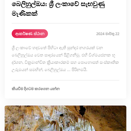
බෙලිහුල්ඔය: ශ්‍රී ලංකාවේ සැඟවුණු
මැණිකක්
ආකර්ෂණ ස්ථාන
2024 මාර්තු 22
ශ්‍රී ලංකාවේ හදවතේ පිහිටා ඇති සුන්දර නගරයක් වන
බෙලිහුල්ඔය වෙත සාදරයෙන් පිළිගනිමු. එහි විශ්මයජනක භූ
දර්ශන, වික්‍රමාන්විත ක්‍රියාකාරකම් සහ පොහොසත් සංස්කෘතික
උරුමයන් සමඟින්, බෙලිහුල්ඔය ... පිරිනමයි.
කියවීම දිගටම කරගෙන යන්න