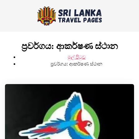
ප්‍රවර්ගය:
ආකර්ෂණ ස්ථාන
මුල් පිටුව
ප්‍රවර්ගය:
ආකර්ෂණ ස්ථාන