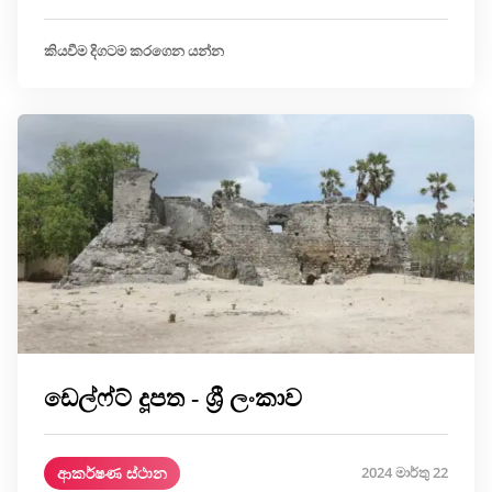
කියවීම දිගටම කරගෙන යන්න
ඩෙල්ෆ්ට් දූපත - ශ්‍රී ලංකාව
ආකර්ෂණ ස්ථාන
2024 මාර්තු 22