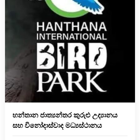
හන්තාන ජාත්‍යන්තර කුරුළු උද්‍යානය
සහ විනෝදාස්වාද මධ්‍යස්ථානය