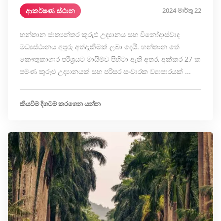
ආකර්ෂණ ස්ථාන
2024 මාර්තු 22
හන්තාන ජාත්‍යන්තර කුරුළු උද්‍යානය සහ විනෝදාස්වාද
මධ්‍යස්ථානය අපූරු අත්දැකීමක් ලබා දෙයි. හන්තාන තේ
කෞතුකාගාර පරිශ්‍රයට මායිම්ව පිහිටා ඇති අතර, අක්කර 27 ක
පමණ කුරුළු උද්‍යානයක් සහ පරිසර සංචාරක ව්‍යාපාරයක් ...
කියවීම දිගටම කරගෙන යන්න