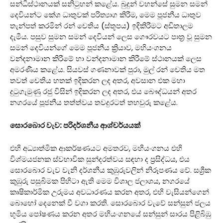
සන්ධිස්ථානයක් සනිටුහන් කළේය. බුදුන් වහන්සේ සුමන සමන්
දෙවියන්ට කේශ ධාතුවක් පරිත්‍යාග කිරීම, මෙම පූජනීය ධාතුව
තැන්පත් කරමින් රන් චෙතිය (ස්තූපය) ඉදිකිරීමට අඩිතාලම
දැමීය. පසුව සුමන සමන් දෙවියන් ලෙස ගෞරවයට පාත්‍ර වූ සුමන
සමන් දෙවියන්ගේ මෙම පූජනීය ක්‍රියාව, මහියංගනය
වන්දනාමාන කිරීමේ හා වන්දනාමාන කිරීමේ ස්ථානයක් ලෙස
අමරණීය කළේය. සියවස් ගණනාවක් පුරා, මුල් රන් චෙතිය මත
තවත් චෙතිය හතක් ඉදිකරන ලද අතර, අවසාන එක මහා
දුටුගැමුණු රජු විසින් ඉදිකරන ලද අතර, එය බෞද්ධයන් අතර
නගරයේ පූජනීය තත්ත්වය තවදුරටත් තහවුරු කළේය.
සොරබොර වැව: පරිදර්ශනීය ආශ්චර්යයක්
එහි අධ්‍යාත්මික ආකර්ෂණයට අමතරව, මහියංගනය එහි
විශ්මයජනක ස්වභාවික සුන්දරත්වය සඳහා ද ප්‍රසිද්ධය, එය
සොරබොර වැව වැනි දර්ශනීය කුඹුරුවලින් නිරූපණය වේ. සශ්‍රීක
කුඹුරු පසුබිමක පිහිටා ඇති මෙම විශාල ජලාශය, නගරයේ
කෘෂිකාර්මික උරුමය අවධාරණය කරන අතර, එහි වැසියන්ගෙන්
බොහෝ දෙනෙක් වී වගා කරති. සොරබොර වැවේ සන්සුන් ජලය
භූමිය පෝෂණය කරන අතර මහියංගනයේ සන්සුන් සාරය පිළිබිඹු