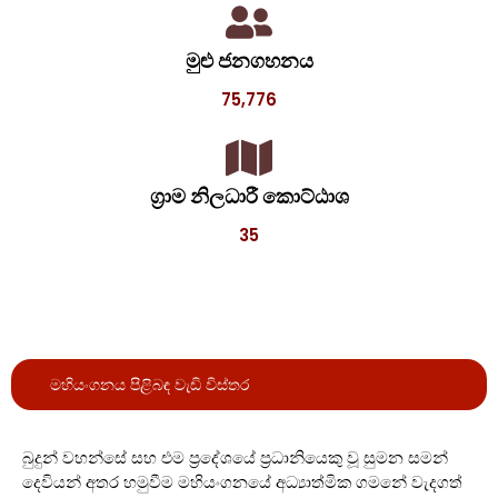
මුළු ජනගහනය
75,776
ග්‍රාම නිලධාරී කොට්ඨාශ
35
මහියංගනය පිළිබඳ වැඩි විස්තර
බුදුන් වහන්සේ සහ එම ප්‍රදේශයේ ප්‍රධානියෙකු වූ සුමන සමන්
දෙවියන් අතර හමුවීම මහියංගනයේ අධ්‍යාත්මික ගමනේ වැදගත්