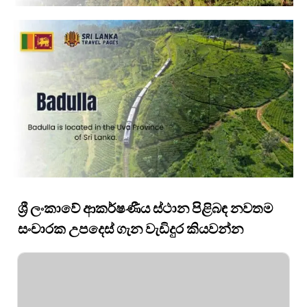
ශ්‍රී ලංකාවේ ආකර්ෂණීය ස්ථාන පිළිබඳ නවතම
සංචාරක උපදෙස් ගැන වැඩිදුර කියවන්න