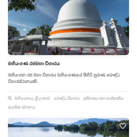
මහියංගණ රජමහා විහාරය
මහියංගන රජ මහා විහාරය මහියංගණයේ පිහිටි පුරාණ බෞද්ධ
විහාරස්ථානයකි.
මහියංගනය, ශ්‍රී ලංකාව
බෞද්ධ විහාරය
ඉතිහාසය සහ සංස්කෘතිය
ආගමික ස්ථානය