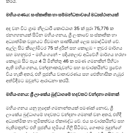
කරයි.
මහියංගණය: සංස්කෘතික හා සම්බන්ධතාවයේ මධ්‍යස්ථානයක්
අද වන විට ග්‍රාම නිලධාරී කොට්ඨාශ 35 ක් පුරා 75,776 ක
ජනගහනයක් සිටින මහියංගනය, ශ්‍රී ලංකාවේ සංස්කෘතික හා
අධ්‍යාත්මික ව්‍යුහයට ජීවමාන සාක්ෂියක් ලෙස සමෘද්ධිමත් වේ.
ඇල්ල සිට කිලෝමීටර 75 ක් දුරින් සහ කොළඹ - නුවර මාර්ගය
සහ මහනුවර - මහියංගනේ - පදියතලාව අධිවේගී මාර්ගය හරහා
කොළඹ සිට පැය 4 යි මිනිත්තු 46 ක පමණ ගමනකින් පිහිටා
ඇති මහියංගනය, වන්දනාකරුවන්ට සහ සංචාරකයින්ට ප්‍රවේශ
විය හැකි අතර, එහි පූජනීය වාතාවරණය සහ ඓතිහාසික ගැඹුර
අත්විඳීමට ඔවුන්ට ආරාධනා කරයි.
මහියංගනය: ශ්‍රී ලාංකේය බුද්ධාගමේ හදවතට වන්දනා ගමනක්
මහියංගනය යනු හුදෙක් ගමනාන්තයක් පමණක් නොව, ශ්‍රී
ලාංකේය බුද්ධාගමේ හදවතට වන්දනා ගමනක් වන අතර, එහිදී
අධ්‍යාත්මික හා භූමිකත්වය ඒකාබද්ධ වේ. එය සංචාරකයින්ට සහ
බැතිමතුන්ට එහි පූජනීය භූමියේ ගිලී සිටීමට, ගෞතම බුදුන්ගේ