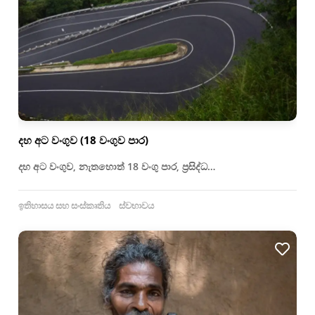
දහ අට වංගුව (18 වංගුව පාර)
දහ අට වංගුව, නැතහොත් 18 වංගු පාර, ප්‍රසිද්ධ…
ඉතිහාසය සහ සංස්කෘතිය
ස්වභාවය