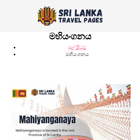
මහියංගනය
මුල් පිටුව
මහියංගනය