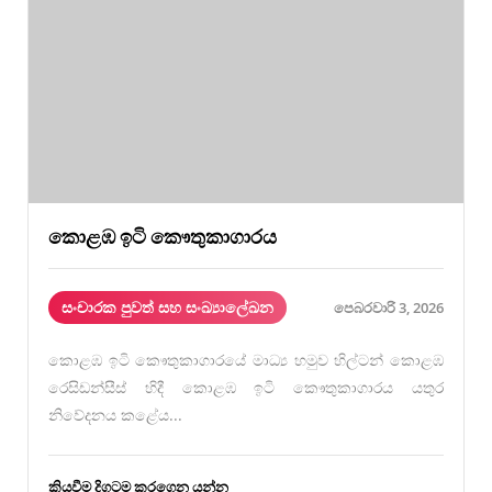
කොළඹ ඉටි කෞතුකාගාරය
සංචාරක පුවත් සහ සංඛ්‍යාලේඛන
පෙබරවාරි 3, 2026
කොළඹ ඉටි කෞතුකාගාරයේ මාධ්‍ය හමුව හිල්ටන් කොළඹ
රෙසිඩන්සීස් හිදී කොළඹ ඉටි කෞතුකාගාරය යතුර
නිවේදනය කළේය...
කියවීම දිගටම කරගෙන යන්න