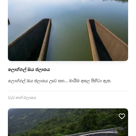
ලොග්ගල් ඔය ජලාශය
ලොග්ගල් ඔය ජලාශය ඌව සහ… මායිම අසල පිහිටා ඇත.
වැව හෝ ජලාශය