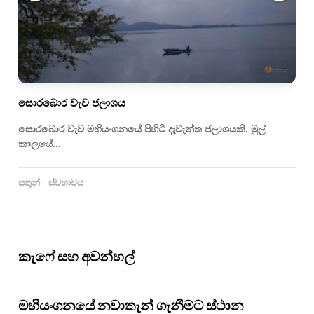
සොරබොර වැව ජලාශය
සොරබොර වැව මහියංගනයේ පිහිටි දැවැන්ත ජලාශයකි. මුල්
කාලයේ…
සතුන්
ස්වභාවය
කැෆේ සහ අවන්හල්
මහියංගනයේ නවාතැන් ගැනීමට ස්ථාන