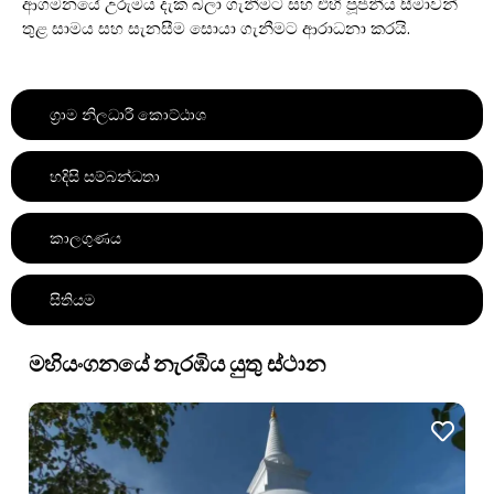
ආගමනයේ උරුමය දැක බලා ගැනීමට සහ එහි පූජනීය සීමාවන්
තුළ සාමය සහ සැනසීම සොයා ගැනීමට ආරාධනා කරයි.
ග්‍රාම නිලධාරී කොට්ඨාශ
හදිසි සම්බන්ධතා
කාලගුණය
සිතියම
මහියංගනයේ නැරඹිය යුතු ස්ථාන