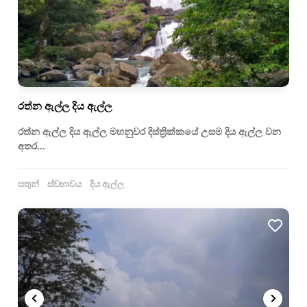
රත්න ඇල්ල දිය ඇල්ල
රත්න ඇල්ල දිය ඇල්ල මහනුවර දිස්ත්‍රික්කයේ උසම දිය ඇල්ල වන
අතර…
සතුන්
ස්වභාවය
දිය ඇල්ල