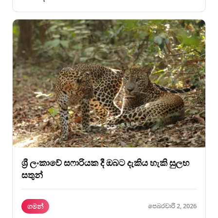
ශ්‍රී ලංකාවේ සෆාරියක දී ඔබට දැකිය හැකි සුලභ
සතුන්
ගමන්
පෙබරවාරි 2, 2026