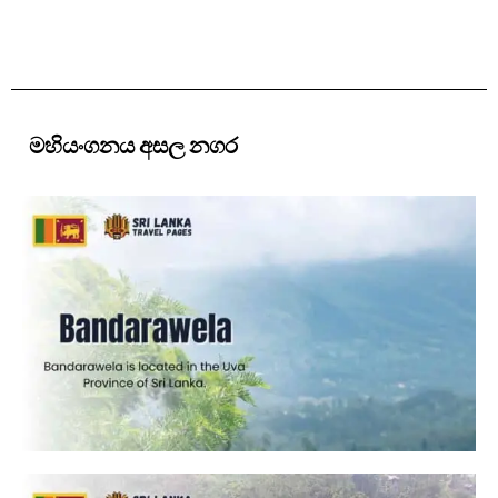
මහියංගනය අසල නගර