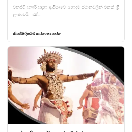
වනජීවී සෆාරි සඳහා ආසියාවේ හොඳම ස්ථානවලින් එකක් ශ්‍රී
ලංකාවයි - එහි…
කියවීම දිගටම කරගෙන යන්න