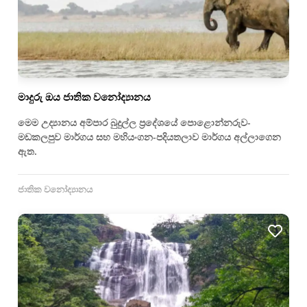
මාදුරු ඔය ජාතික වනෝද්‍යානය
මෙම උද්‍යානය අම්පාර බුදුල්ල ප්‍රදේශයේ පොළොන්නරුව-
මඩකලපුව මාර්ගය සහ මහියංගන-පදියතලාව මාර්ගය අල්ලාගෙන
ඇත.
ජාතික වනෝද්‍යානය