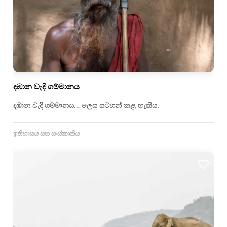
දඹාන වැදි ගම්මානය
දඹාන වැදි ගම්මානය… ලෙස සටහන් කළ හැකිය.
ඉතිහාසය සහ සංස්කෘතිය