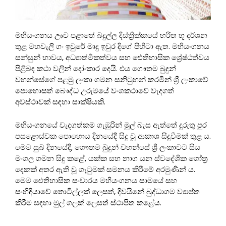
මහියංගනය ඌව පළාතේ බදුල්ල දිස්ත්‍රික්කයේ හරිත භූ දර්ශන
තුළ මහවැලි ගං ඉවුරේ මෘදු ඉවුර දිගේ පිහිටා ඇත. මහියංගනය
සන්සුන් භාවය, අධ්‍යාත්මිකත්වය සහ ඓතිහාසික ශ්‍රේෂ්ඨත්වය
පිළිබඳ කථා වලින් දෝංකාර දෙයි. එය ගෞතම බුදුන්
වහන්සේගේ පළමු ලංකා ගමන සනිටුහන් කරමින් ශ්‍රී ලංකාවේ
පොහොසත් බෞද්ධ උරුමයේ වංශකථාවේ වැදගත්
අවස්ථාවක් සඳහා සාක්ෂියකි.
මහියංගනයේ වැදගත්කම ගැඹුරින් මුල් බැස ඇත්තේ දුරුතු පුර
පසළොස්වක පොහොය දිනයේදී සිදු වූ ආකාශ සිදුවීමක් තුළ ය.
මෙම සුබ දිනයේදී, ගෞතම බුදුන් වහන්සේ ශ්‍රී ලංකාවට සිය
මංගල ගමන සිදු කළේ, යක්ක සහ නාග යන ස්වදේශික ගෝත්‍ර
දෙකක් අතර ඇති වූ ගැටුමක් සමනය කිරීමේ අරමුණින් ය.
මෙම ඓතිහාසික සංචාරය මහියංගනය සාමයේ සහ
සංහිඳියාවේ තොටිල්ලක් ලෙසත්, දිවයිනේ බුද්ධාගම ව්‍යාප්ත
කිරීම සඳහා මුල් ගලක් ලෙසත් ස්ථාපිත කළේය.