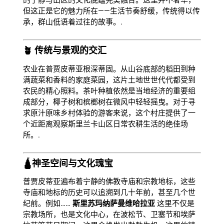
但这正是它的魅力所在——生活节奏舒缓，传统得以传
承，群山低语着过往的故事。.
🪴 传统与景观的交汇
农业在普贾皮蒂亚根深蒂固。从山谷底部的稻田到种
满蔬菜和香料的家庭菜园，这片土地世世代代都受到
农民的精心照料。茶叶种植依然是当地经济的重要组
成部分，椰子树和槟榔树在微风中轻轻摇曳。对于寻
求原汁原味乡村体验的游客来说，这个村庄提供了一
个近距离观察斯里兰卡山区日常农耕生活的绝佳场
所。.
🛕神圣空间与文化瑰宝
普贾皮蒂亚遍布着宁静的佛教寺庙和宗教地标，这些
寺庙和地标的历史可以追溯到几十年前，甚至几个世
纪前。例如……
斯里苏玛纳萨曼维哈拉亚
这里不仅是
宗教场所，也是文化中心，在波松节、卫塞节和埃萨