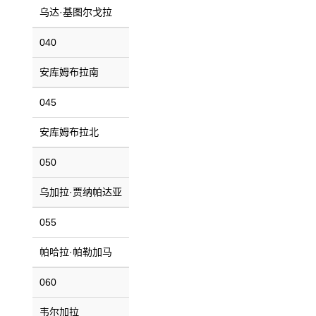
乌达·基图尔戈拉
040
安库姆布拉南
045
安库姆布拉北
050
乌加拉·贾纳帕达亚
055
帕哈拉·帕勒加马
060
韦尔加拉