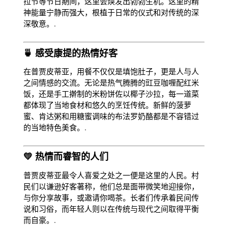
拉节等节日期间，这里会焕发出勃勃生机。这里的精
神能量宁静而强大，根植于日常的仪式和对传统的深
深敬意。.
🍵 感受康提的热情好客
在普贾皮蒂亚，用餐不仅仅是填饱肚子，更是人与人
之间情感的交流。无论是热气腾腾的豇豆咖喱配红米
饭，还是手工擀制的米粉饼佐以椰子沙拉，每一道菜
都体现了当地食材和悠久的烹饪传统。新鲜的菠萝
蜜、肯达粥和用糖蜜调味的布法罗奶酪都是不容错过
的当地特色美食。.
💛 热情而睿智的人们
普贾皮蒂亚最令人喜爱之处之一便是这里的人民。村
民们以谦逊好客著称，他们总是面带微笑地迎接你，
与你分享故事，或邀请你喝茶。长者们传承着民间传
说和习俗，而年轻人则以在传统与现代之间取得平衡
而自豪。.