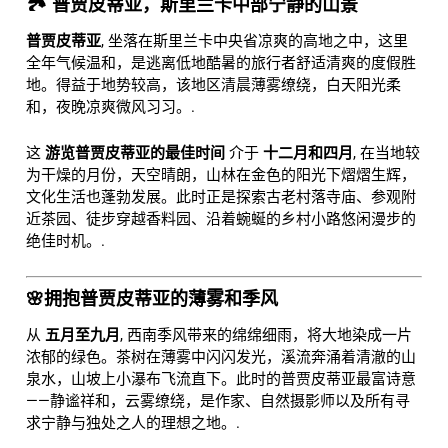
🏞️ 普贾皮蒂亚，斯里兰卡中部宁静的山景
普贾皮蒂亚
, 坐落在斯里兰卡中央省凉爽的高地之中，这里
全年气候温和，是逃离低地酷暑的旅行者舒适清爽的度假胜
地。得益于地势较高，该地区清晨薄雾缭绕，白天阳光柔
和，夜晚凉爽微风习习。.
这
游览普贾皮蒂亚的最佳时间
介于
十二月和四月
, 在当地较
为干燥的月份，天空晴朗，山林在金色的阳光下熠熠生辉，
文化生活也蓬勃发展。此时正是探索古老村落寺庙、参观附
近茶园、徒步穿越香料园、沿着蜿蜒的乡村小路悠闲漫步的
绝佳时机。.
🌸拥抱普贾皮蒂亚的薄雾和季风
从
五月至九月
, 西南季风带来的绵绵细雨，将大地染成一片
浓郁的绿色。茶树在薄雾中闪闪发光，溪流奔涌着清澈的山
泉水，山坡上小瀑布飞流直下。此时的普贾皮蒂亚最富诗意
——静谧祥和，云雾缭绕，是作家、自然摄影师以及所有寻
求宁静与独处之人的理想之地。.