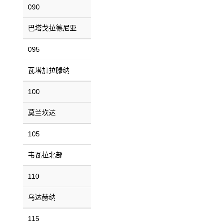
090
巴塔戈拉德尼亚
095
瓦塔加拉滕纳
100
莫兰坎达
105
韦瓦拉北部
110
乌达赫纳
115