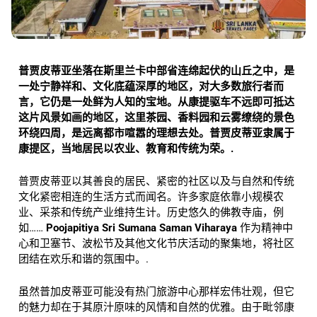
普贾皮蒂亚坐落在斯里兰卡中部省连绵起伏的山丘之中，是
一处宁静祥和、文化底蕴深厚的地区，对大多数旅行者而
言，它仍是一处鲜为人知的宝地。从康提驱车不远即可抵达
这片风景如画的地区，这里茶园、香料园和云雾缭绕的景色
环绕四周，是远离都市喧嚣的理想去处。普贾皮蒂亚隶属于
康提区，当地居民以农业、教育和传统为荣。.
普贾皮蒂亚以其善良的居民、紧密的社区以及与自然和传统
文化紧密相连的生活方式而闻名。许多家庭依靠小规模农
业、采茶和传统产业维持生计。历史悠久的佛教寺庙，例
如……
Poojapitiya Sri Sumana Saman Viharaya
作为精神中
心和卫塞节、波松节及其他文化节庆活动的聚集地，将社区
团结在欢乐和谐的氛围中。.
虽然普加皮蒂亚可能没有热门旅游中心那样宏伟壮观，但它
的魅力却在于其原汁原味的风情和自然的优雅。由于毗邻康