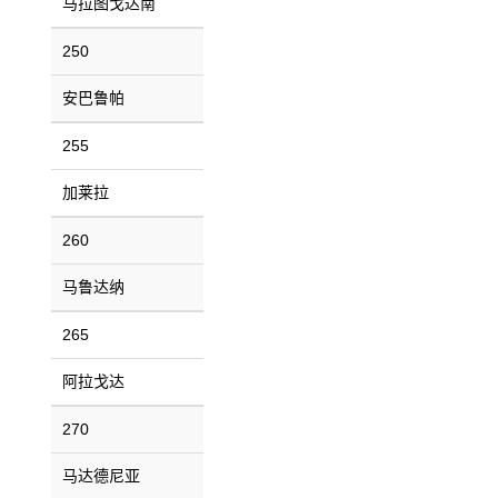
马拉图戈达南
250
安巴鲁帕
255
加莱拉
260
马鲁达纳
265
阿拉戈达
270
马达德尼亚