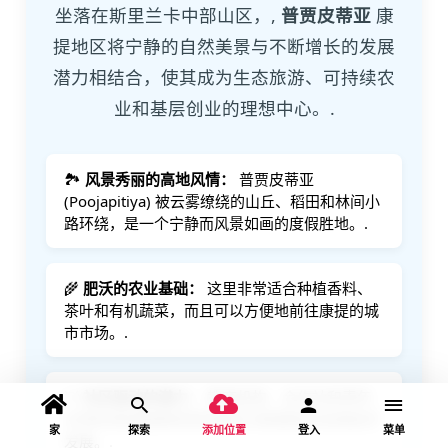
坐落在斯里兰卡中部山区，,
普贾皮蒂亚
康
提地区将宁静的自然美景与不断增长的发展
潜力相结合，使其成为生态旅游、可持续农
业和基层创业的理想中心。.
🏞️
风景秀丽的高地风情：
普贾皮蒂亚
(Poojapitiya) 被云雾缭绕的山丘、稻田和林间小
路环绕，是一个宁静而风景如画的度假胜地。.
🌾
肥沃的农业基础：
这里非常适合种植香料、
茶叶和有机蔬菜，而且可以方便地前往康提的城
市市场。.
💡
社区驱动的潜力：
教育机构、合作社和青年
主导的项目能够促进充满活力和韧性的当地经济
家
探索
添加位置
登入
菜单
发展。.