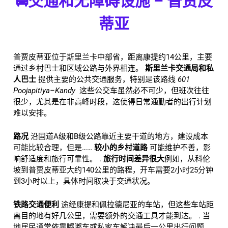
🚍交通和无障碍设施 – 普贾皮
蒂亚
普贾皮蒂亚位于斯里兰卡中部省，距离康提约14公里，主要
通过乡村巴士和区域公路与外界相连。
斯里兰卡交通局和私
人巴士
提供主要的公共交通服务，特别是该路线
601
Poojapitiya–Kandy
这些公交车虽然必不可少，但班次往往
很少，尤其是在非高峰时段，这使得日常通勤者的出行计划
难以安排。
路况
沿国道A级和B级公路靠近主要干道的地方，建设成本
可能比较合理，但是……
较小的乡村道路
可能维护不善，影
响舒适度和旅行可靠性。 .
旅行时间差异很大
例如，从科伦
坡到普贾皮蒂亚大约140公里的路程，开车需要2小时25分钟
到3小时以上，具体时间取决于交通状况。
铁路交通便利
途经康提和佩拉德尼亚的车站，但这些车站距
离目的地有好几公里，需要额外的交通工具才能到达。 .
当
地居民通常依靠嘟嘟车或私家车解决最后一公里出行问题。