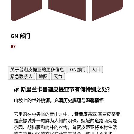
GN 部门
67
关于普迦皮提亚的更多信息
GN部门
人口
紧急联系人
地图
天气
🌿 斯里兰卡普迦皮提亚节有何特别之处？
山坡上的世外桃源，充满历史底蕴与温馨情怀
它坐落在中央省的青山之中，,
普贾皮蒂亚
普贾皮蒂亚
是康提城外一颗鲜为人知的明珠。蜿蜒的道路两旁是
茶园、胡椒藤和简朴的农舍，普贾皮蒂亚将乡村生活
的宁静与山区的文化底蕴完美融合。这里并不奢华，