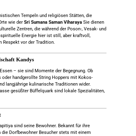
histischen Tempeln und religiösen Stätten, die
Orte wie der
Sri Sumana Saman Viharaya
Sie dienen
ulturelle Zentren, die während der Poson-, Vesak- und
rituelle Energie hier ist still, aber kraftvoll,
n Respekt vor der Tradition.
dschaft Kandys
ur Essen – sie sind Momente der Begegnung. Ob
oder handgerollte String Hoppers mit Kokos-
nd langjährige kulinarische Traditionen wider.
asse gesüßter Büffelquark sind lokale Spezialitäten,
t
pitiya sind seine Bewohner. Bekannt für ihre
n die Dorfbewohner Besucher stets mit einem