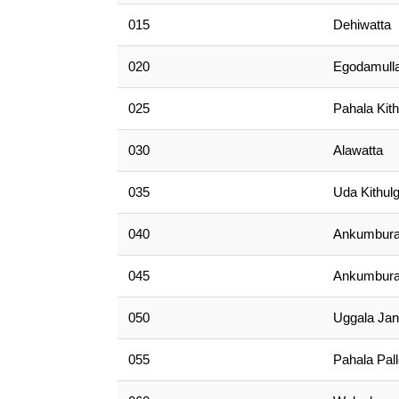
015
Dehiwatta
020
Egodamull
025
Pahala Kith
030
Alawatta
035
Uda Kithulg
040
Ankumbura
045
Ankumbura
050
Uggala Ja
055
Pahala Pa