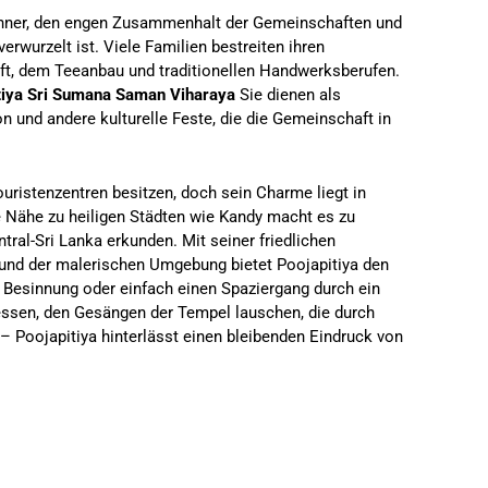
wohner, den engen Zusammenhalt der Gemeinschaften und
verwurzelt ist. Viele Familien bestreiten ihren
aft, dem Teeanbau und traditionellen Handwerksberufen.
tiya Sri Sumana Saman Viharaya
Sie dienen als
on und andere kulturelle Feste, die die Gemeinschaft in
uristenzentren besitzen, doch sein Charme liegt in
ie Nähe zu heiligen Städten wie Kandy macht es zu
ral-Sri Lanka erkunden. Mit seiner friedlichen
und der malerischen Umgebung bietet Poojapitiya den
e Besinnung oder einfach einen Spaziergang durch ein
 essen, den Gesängen der Tempel lauschen, die durch
 – Poojapitiya hinterlässt einen bleibenden Eindruck von