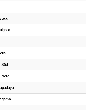
a Süd
ulgolla
olla
 Süd
 Nord
napadaya
llegama