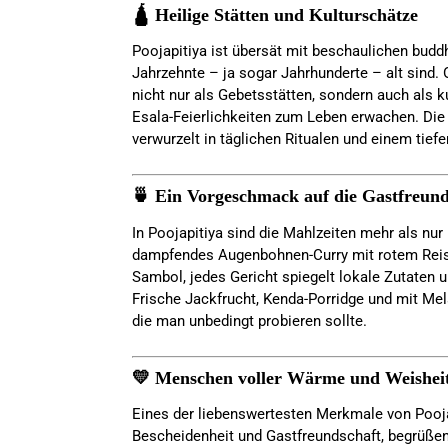
🛕 Heilige Stätten und Kulturschätze
Poojapitiya ist übersät mit beschaulichen budd
Jahrzehnte – ja sogar Jahrhunderte – alt sind. 
nicht nur als Gebetsstätten, sondern auch als k
Esala-Feierlichkeiten zum Leben erwachen. Die spi
verwurzelt in täglichen Ritualen und einem tiefe
🍵 Ein Vorgeschmack auf die Gastfreun
In Poojapitiya sind die Mahlzeiten mehr als n
dampfendes Augenbohnen-Curry mit rotem Reis 
Sambol, jedes Gericht spiegelt lokale Zutaten u
Frische Jackfrucht, Kenda-Porridge und mit Mel
die man unbedingt probieren sollte.
💛 Menschen voller Wärme und Weishei
Eines der liebenswertesten Merkmale von Pooja
Bescheidenheit und Gastfreundschaft, begrüße