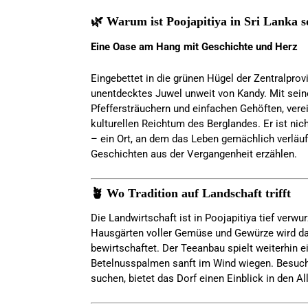
🌿 Warum ist Poojapitiya in Sri Lanka s
Eine Oase am Hang mit Geschichte und Herz
Eingebettet in die grünen Hügel der Zentralprov
unentdecktes Juwel unweit von Kandy. Mit sei
Pfeffersträuchern und einfachen Gehöften, vere
kulturellen Reichtum des Berglandes. Er ist ni
– ein Ort, an dem das Leben gemächlich verläuf
Geschichten aus der Vergangenheit erzählen.
🪴 Wo Tradition auf Landschaft trifft
Die Landwirtschaft ist in Poojapitiya tief verwur
Hausgärten voller Gemüse und Gewürze wird da
bewirtschaftet. Der Teeanbau spielt weiterhin 
Betelnusspalmen sanft im Wind wiegen. Besuche
suchen, bietet das Dorf einen Einblick in den Al