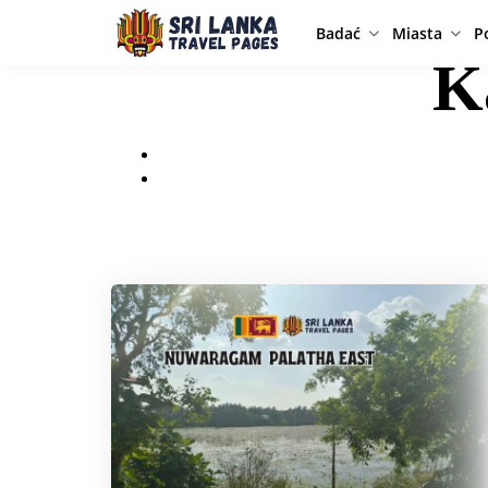
Badać
Miasta
P
K