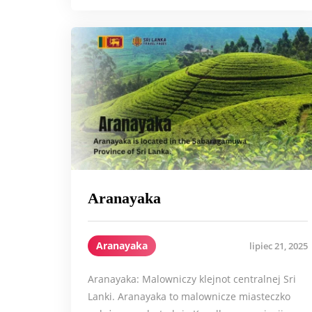
Aranayaka
Aranayaka
lipiec 21, 2025
Aranayaka: Malowniczy klejnot centralnej Sri
Lanki. Aranayaka to malownicze miasteczko