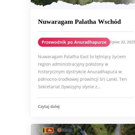
Nuwaragam Palatha Wschód
Przewodnik po Anuradhapurze
lipiec 22, 202
Nuwaragam Palatha East to tętniący życiem
region administracyjny położony w
historycznym dystrykcie Anuradhapura w
północno-środkowej prowincji Sri Lanki. Ten
Sekretariat Dywizyjny słynie z…
Czytaj dalej