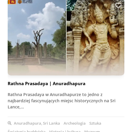
Rathna Prasadaya | Anuradhapura
Rathna Prasadaya w Anuradhapurze to jedno z
najbardziej fascynujących miejsc historycznych na Sri
Lance,…
Anuradhapura, Sri Lanka
Archeologia
Sztuka
Świątynia buddyjska
Historia i kultura
Muzeum