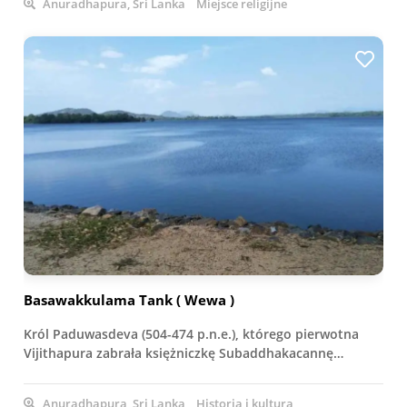
Anuradhapura, Sri Lanka
Miejsce religijne
Basawakkulama Tank ( Wewa )
Król Paduwasdeva (504-474 p.n.e.), którego pierwotna
Vijithapura zabrała księżniczkę Subaddhakacannę…
Anuradhapura, Sri Lanka
Historia i kultura