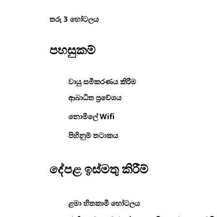
තරු 3 හෝටලය
පහසුකම්
වායු සමීකරණය කිරීම
ආබාධිත ප්‍රවේශය
නොමිලේ Wifi
පිහිනුම් තටාකය
දේපළ ඉස්මතු කිරීම්
ළමා හිතකාමී හෝටලය