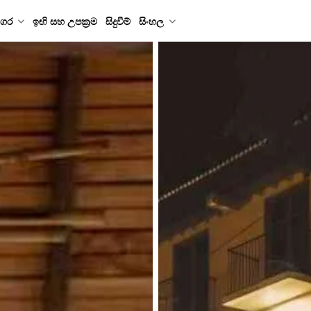
ගර
ඉඟි සහ උපක්‍රම
සිදුවීම්
සිංහල