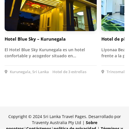
Hotel Blue Sky – Kurunegala
Hotel de pla
El Hotel Blue Sky Kurunegala es un hotel
Liyonaa Beach
confortable y acogedor situado en…
frente a la p
Kurunegala, Sri Lanka
Hotel de 3 estrellas
Trincomalee,
Copyright © 2024 Sri Lanka Travel Pages. Desarrollado por
Traventy Australia Pty Ltd |
Sobre
nosotros
|
Contáctenos
|
política de privacidad
|
Términos y