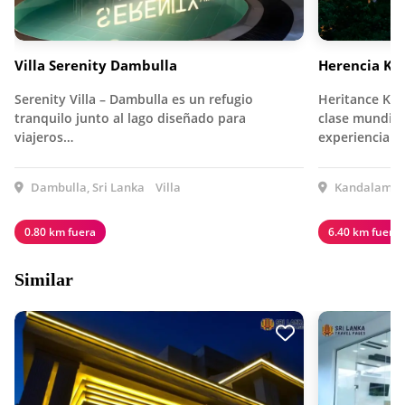
Villa Serenity Dambulla
Herencia K
Serenity Villa – Dambulla es un refugio
Heritance Kan
tranquilo junto al lago diseñado para
clase mundial
viajeros…
experiencia i
Dambulla, Sri Lanka
Villa
Kandalama, 
0.80 km fuera
6.40 km fuera
Similar