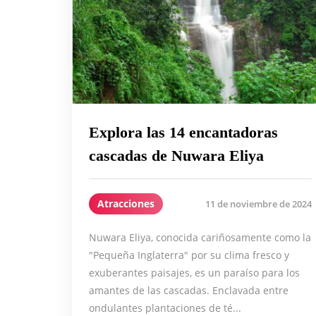
Explora las 14 encantadoras
cascadas de Nuwara Eliya
Atracciones
11 de noviembre de 2024
Nuwara Eliya, conocida cariñosamente como la
"Pequeña Inglaterra" por su clima fresco y
exuberantes paisajes, es un paraíso para los
amantes de las cascadas. Enclavada entre
ondulantes plantaciones de té...