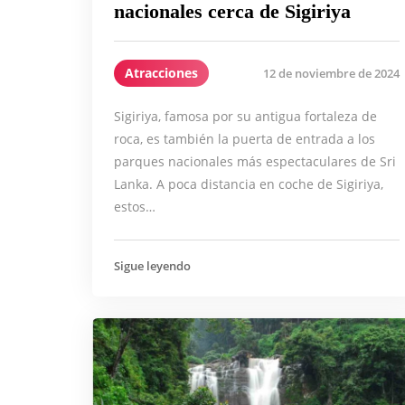
nacionales cerca de Sigiriya
Atracciones
12 de noviembre de 2024
Sigiriya, famosa por su antigua fortaleza de
roca, es también la puerta de entrada a los
parques nacionales más espectaculares de Sri
Lanka. A poca distancia en coche de Sigiriya,
estos…
Sigue leyendo