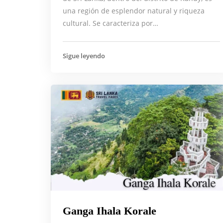
una región de esplendor natural y riqueza
cultural. Se caracteriza por…
Sigue leyendo
Ganga Ihala Korale