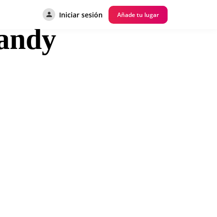
Iniciar sesión
Añade tu lugar
andy