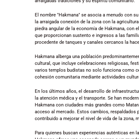
arraigadas tradiciones y su espíritu comunitario.
El nombre "Hakmana" se asocia a menudo con su imp
la arraigada conexión de la zona con la agricultura
piedra angular de la economía de Hakmana, con el c
que proporcionan sustento e ingresos a las familias 
procedente de tanques y canales cercanos la hacen 
Hakmana alberga una población predominantemente
cultural, que incluye celebraciones religiosas, fes
varios templos budistas no solo funciona como ce
cohesión comunitaria mediante actividades cultura
En los últimos años, el desarrollo de infraestruc
la atención médica y el transporte. Se han modern
Hakmana con ciudades más grandes como Matara, 
acceso al mercado. Estos cambios, respaldados po
contribuido a mejorar el nivel de vida de la zona
Para quienes buscan experiencias auténticas en las