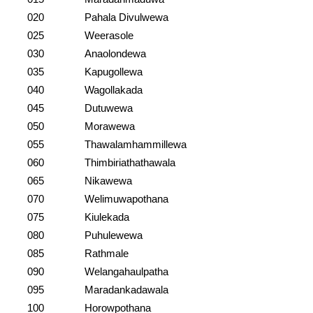
020
Pahala Divulwewa
025
Weerasole
030
Anaolondewa
035
Kapugollewa
040
Wagollakada
045
Dutuwewa
050
Morawewa
055
Thawalamhammillewa
060
Thimbiriathathawala
065
Nikawewa
070
Welimuwapothana
075
Kiulekada
080
Puhulewewa
085
Rathmale
090
Welangahaulpatha
095
Maradankadawala
100
Horowpothana