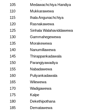
105
Medawachchiya Handiya
110
Mukkarawewa
115
Ihala Angunachchiya
120
Rasnakawewa
125
Sinhala Walahaviddawewa
130
Gammahegewewa
135
Morakewewa
140
Nanumillawewa
145
Thirappankadawala
150
Parangiyawadiya
155
Nabadawewa
160
Puliyankadawala
165
Wilewewa
170
Wadigawewa
175
Kalpe
180
Dekethipothana
185
Dematawewa