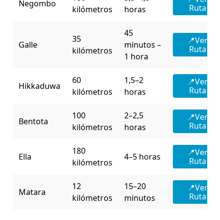
Negombo
Ruta
kilómetros
horas
45
35
📍Ver
Galle
minutos –
Ruta
kilómetros
1 hora
60
1,5–2
📍Ver
Hikkaduwa
Ruta
kilómetros
horas
100
2–2,5
📍Ver
Bentota
Ruta
kilómetros
horas
180
📍Ver
Ella
4–5 horas
Ruta
kilómetros
12
15–20
📍Ver
Matara
Ruta
kilómetros
minutos