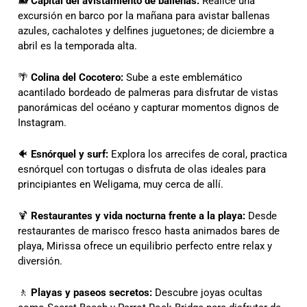
🐋
Capital del avistamiento de ballenas:
Realice una
excursión en barco por la mañana para avistar ballenas
azules, cachalotes y delfines juguetones; de diciembre a
abril es la temporada alta.
🌴
Colina del Cocotero:
Sube a este emblemático
acantilado bordeado de palmeras para disfrutar de vistas
panorámicas del océano y capturar momentos dignos de
Instagram.
🐠
Esnórquel y surf:
Explora los arrecifes de coral, practica
esnórquel con tortugas o disfruta de olas ideales para
principiantes en Weligama, muy cerca de allí.
🍹
Restaurantes y vida nocturna frente a la playa:
Desde
restaurantes de marisco fresco hasta animados bares de
playa, Mirissa ofrece un equilibrio perfecto entre relax y
diversión.
🚶
Playas y paseos secretos:
Descubre joyas ocultas