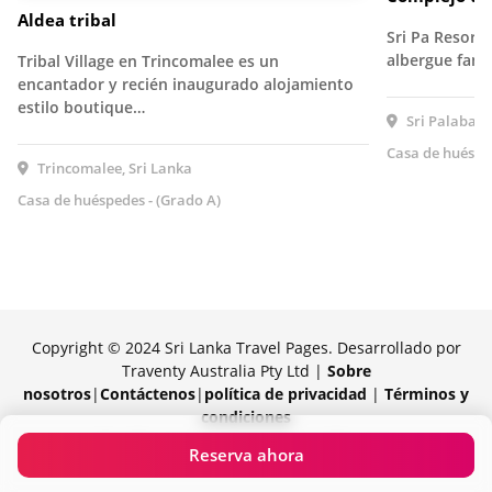
Aldea tribal
Sri Pa Resort
albergue fami
Tribal Village en Trincomalee es un
encantador y recién inaugurado alojamiento
estilo boutique…
Sri Palabadd
Casa de huésped
Trincomalee, Sri Lanka
Casa de huéspedes - (Grado A)
Copyright © 2024 Sri Lanka Travel Pages. Desarrollado por
Traventy Australia Pty Ltd |
Sobre
nosotros
|
Contáctenos
|
política de privacidad
|
Términos y
condiciones
Orgullosamente impulsado por Traventy
Reserva ahora