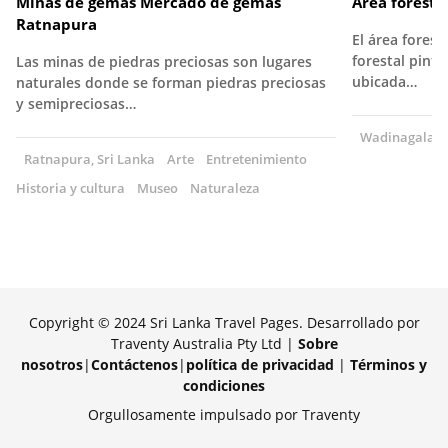
Minas de gemas Mercado de gemas
Área forest
Ratnapura
El área fores
forestal pint
Las minas de piedras preciosas son lugares
ubicada…
naturales donde se forman piedras preciosas
y semipreciosas…
Wadinagala, S
Ratnapura, Sri Lanka
Arte
Entretenimiento
Historia y cultura
Museo
Naturaleza
Copyright © 2024 Sri Lanka Travel Pages. Desarrollado por
Traventy Australia Pty Ltd |
Sobre
nosotros
|
Contáctenos
|
política de privacidad
|
Términos y
condiciones
Orgullosamente impulsado por Traventy