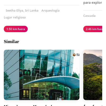
para explorar
Seetha Eliya, Sri Lanka
Arqueología
Cascada
Lugar religioso
1.50 km fuera
2.46 km fuera
Similar