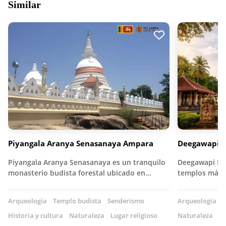
Similar
Piyangala Aranya Senasanaya Ampara
Deegawapi R
Piyangala Aranya Senasanaya es un tranquilo
Deegawapi Raj
monasterio budista forestal ubicado en…
templos más 
Arqueología
Templo budista
Senderismo
Arqueología
T
Historia y cultura
Naturaleza
Lugar religioso
Naturaleza
Lu