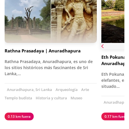
Rathna Prasadaya | Anuradhapura
Eth Pokuna (
Rathna Prasadaya, Anuradhapura, es uno de
Anuradhapu
los sitios históricos más fascinantes de Sri
Lanka,…
Eth Pokuna, t
elefantes, es 
situado…
Anuradhapura, Sri Lanka
Arqueología
Arte
Templo budista
Historia y cultura
Museo
Anuradhapura,
0.13 km fuera
0.17 km fuera