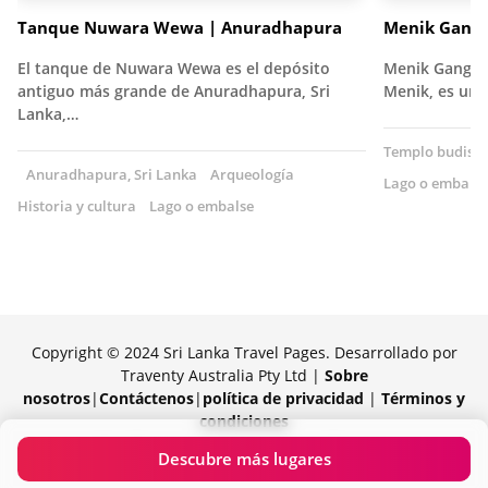
Tanque Nuwara Wewa | Anuradhapura
Menik Gang
El tanque de Nuwara Wewa es el depósito
Menik Ganga, 
antiguo más grande de Anuradhapura, Sri
Menik, es un 
Lanka,…
Templo budista
Anuradhapura, Sri Lanka
Arqueología
Lago o embalse
Historia y cultura
Lago o embalse
Copyright © 2024 Sri Lanka Travel Pages. Desarrollado por
Traventy Australia Pty Ltd |
Sobre
nosotros
|
Contáctenos
|
política de privacidad
|
Términos y
condiciones
Orgullosamente impulsado por Traventy
Descubre más lugares