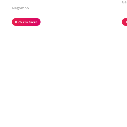
Ga
Negombo
0.76 km fuera
3