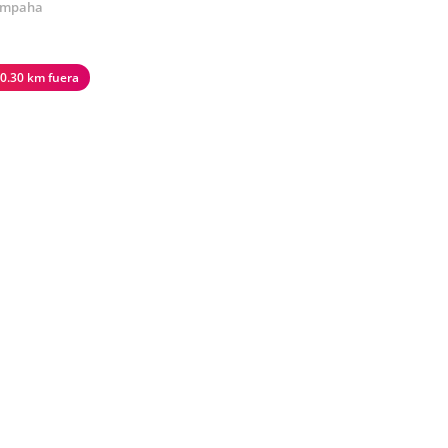
mpaha
0.30 km fuera