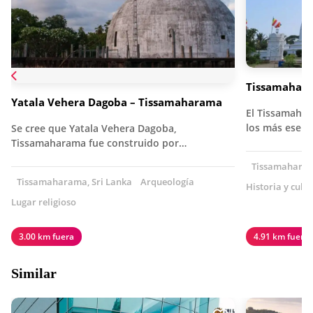
Tissamahara
Yatala Vehera Dagoba – Tissamaharama
El Tissamahar
los más esenc
Se cree que Yatala Vehera Dagoba,
Tissamaharama fue construido por…
Tissamaharama
Tissamaharama, Sri Lanka
Arqueología
Historia y cult
Lugar religioso
3.00 km fuera
4.91 km fuera
Similar