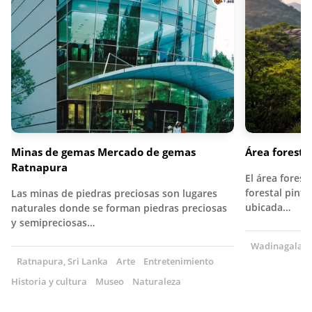
Minas de gemas Mercado de gemas
Área forest
Ratnapura
El área fores
forestal pint
Las minas de piedras preciosas son lugares
ubicada…
naturales donde se forman piedras preciosas
y semipreciosas…
Wadinagala, S
Ratnapura, Sri Lanka
Arte
Entretenimiento
Historia y cultura
Museo
Naturaleza