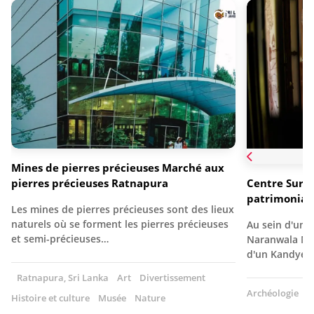
Mines de pierres précieuses Marché aux
pierres précieuses Ratnapura
Centre Suri
patrimoniale
Les mines de pierres précieuses sont des lieux
naturels où se forment les pierres précieuses
Au sein d'un éd
et semi-précieuses…
Naranwala Ma
d'un Kandye
Ratnapura, Sri Lanka
Art
Divertissement
Archéologie
A
Histoire et culture
Musée
Nature