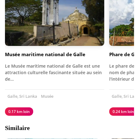
Musée maritime national de Galle
Phare de Gal
Le Musée maritime national de Galle est une
Le phare de G
attraction culturelle fascinante située au sein
nom de phare d
de…
l'intérieur de
Galle, Sri Lanka
Musée
Galle, Sri Lan
0.17 km loin
0.24 km loin
Similaire