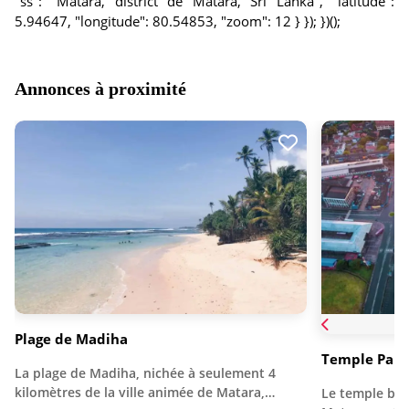
"ss": "Matara, district de Matara, Sri Lanka", "latitude":
5.94647, "longitude": 80.54853, "zoom": 12 } }); })();
Annonces à proximité
Plage de Madiha
Temple Para
La plage de Madiha, nichée à seulement 4
kilomètres de la ville animée de Matara,…
Le temple bou