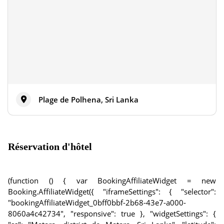
Plage de Polhena, Sri Lanka
Réservation d'hôtel
(function () { var BookingAffiliateWidget = new
Booking.AffiliateWidget({ "iframeSettings": { "selector":
"bookingAffiliateWidget_0bff0bbf-2b68-43e7-a000-
8060a4c42734", "responsive": true }, "widgetSettings": {