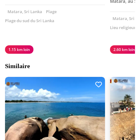
Matara, au Sr
Matara, Sri Lanka
Plage
Matara, Sri L
Plage du sud du Sri Lanka
Lieu religieux
1.15 km loin
2.60 km loin
Similaire