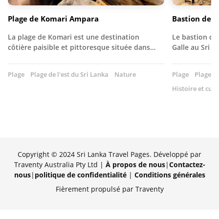
Plage de Komari Ampara
Bastion de Fl
La plage de Komari est une destination
Le bastion de 
côtière paisible et pittoresque située dans…
Galle au Sri L
Plage
Plage de l'est du Sri Lanka
Nature
Plage
Plage d
Histoire et cult
Copyright © 2024 Sri Lanka Travel Pages. Développé par
Traventy Australia Pty Ltd |
À propos de nous
|
Contactez-
nous
|
politique de confidentialité
|
Conditions générales
Fièrement propulsé par Traventy