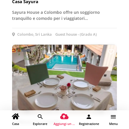
Casa Sayura
Sayura House a Colombo offre un soggiorno
tranquillo e comodo per i viaggiatori…
Colombo, Sri Lanka
Guest house - (Grado A)
La Maison de Colombo
Casa
Esplorare
Aggiungi un luogo
Registrazione
Menu