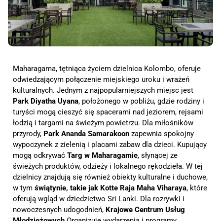
Maharagama, tętniąca życiem dzielnica Kolombo, oferuje
odwiedzającym połączenie miejskiego uroku i wrażeń
kulturalnych. Jednym z najpopularniejszych miejsc jest
Park Diyatha Uyana
, położonego w pobliżu, gdzie rodziny i
turyści mogą cieszyć się spacerami nad jeziorem, rejsami
łodzią i targami na świeżym powietrzu. Dla miłośników
przyrody,
Park Ananda Samarakoon
zapewnia spokojny
wypoczynek z zielenią i placami zabaw dla dzieci. Kupujący
mogą odkrywać
Targ w Maharagamie
, słynącej ze
świeżych produktów, odzieży i lokalnego rękodzieła. W tej
dzielnicy znajdują się również obiekty kulturalne i duchowe,
w tym
świątynie, takie jak Kotte Raja Maha Viharaya
, które
oferują wgląd w dziedzictwo Sri Lanki. Dla rozrywki i
nowoczesnych udogodnień,
Krajowe Centrum Usług
Młodzieżowych
Organizuje wydarzenia i programy