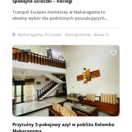
Spokojne ucieczki – noclegi
Tranquil Escapes Homestay w Maharagama to
idealny wybór dla podróżnych poszukujących…
Maharagama, Sri Lanka
Dom gościnny - (klasa A)
Przytulny 3-pokojowy azyl w pobliżu Kolombo
Maharagama