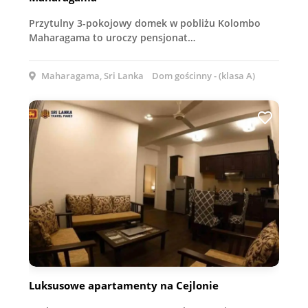
Przytulny 3-pokojowy domek w pobliżu Kolombo
Maharagama to uroczy pensjonat…
Maharagama, Sri Lanka
Dom gościnny - (klasa A)
Luksusowe apartamenty na Cejlonie