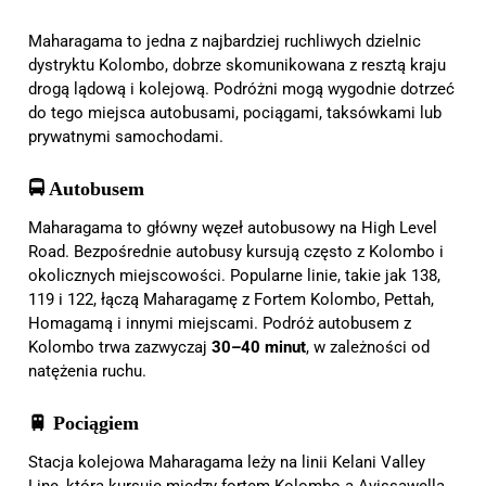
Maharagama to jedna z najbardziej ruchliwych dzielnic
dystryktu Kolombo, dobrze skomunikowana z resztą kraju
drogą lądową i kolejową. Podróżni mogą wygodnie dotrzeć
do tego miejsca autobusami, pociągami, taksówkami lub
prywatnymi samochodami.
🚍 Autobusem
Maharagama to główny węzeł autobusowy na High Level
Road. Bezpośrednie autobusy kursują często z Kolombo i
okolicznych miejscowości. Popularne linie, takie jak 138,
119 i 122, łączą Maharagamę z Fortem Kolombo, Pettah,
Homagamą i innymi miejscami. Podróż autobusem z
Kolombo trwa zazwyczaj
30–40 minut
, w zależności od
natężenia ruchu.
🚆 Pociągiem
Stacja kolejowa Maharagama leży na linii Kelani Valley
Line, która kursuje między fortem Kolombo a Avissawellą.