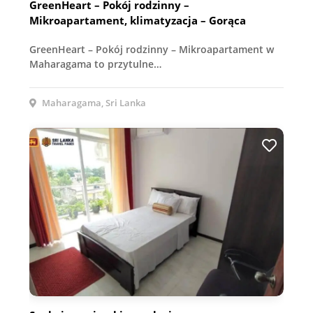
GreenHeart – Pokój rodzinny –
Mikroapartament, klimatyzacja – Gorąca
wanna, widok na ogród, oddzielna weranda i
GreenHeart – Pokój rodzinny – Mikroapartament w
jadalnia – Nagrody Travel Awards 2025
Maharagama to przytulne…
Maharagama, Sri Lanka