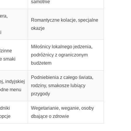
samotnie
era,
Romantyczne kolacje, specjalne
okazje
i
Miłośnicy lokalnego jedzenia,
dzinne
podróżnicy z ograniczonym
ne smaki
budżetem
Podniebienia z całego świata,
j, indyjskiej
rodziny, smakosze lubiący
rodne menu
przygody
adniki
Wegetarianie, weganie, osoby
opcje
dbające o zdrowie