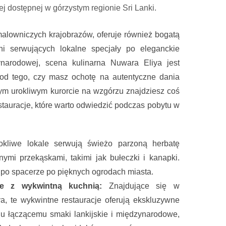
j dostępnej w górzystym regionie Sri Lanki.
malowniczych krajobrazów, oferuje również bogatą
rni serwujących lokalne specjały po eleganckie
ynarodowej, scena kulinarna Nuwara Eliya jest
 od tego, czy masz ochotę na autentyczne dania
tym urokliwym kurorcie na wzgórzu znajdziesz coś
stauracje, które warto odwiedzić podczas pobytu w
kliwe lokale serwują świeżo parzoną herbatę
nymi przekąskami, takimi jak bułeczki i kanapki.
 po spacerze po pięknych ogrodach miasta.
je z wykwintną kuchnią:
Znajdujące się w
a, te wykwintne restauracje oferują ekskluzywne
u łączącemu smaki lankijskie i międzynarodowe,