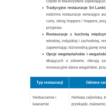
często w towarzystwie zapierający
Tradycyjne restauracje Sri Lanki
rodzinne restauracje serwujące aut
curry, string hoppers i hoppers, p
przypraw.
Restauracje z kuchnią między
włoskiej, indyjskiej i zachodniej, 
zapewniając różnorodną gamę smakó
Opcje wegetariańskie i wegański
dbających o zdrowie, oferują s
innowacyjne dania wegańskie, prz
Typ restauracji
Główne ce
Herbaciarnie i
Herbata cejlońska, t
kawiarnie
przekąski, malownic