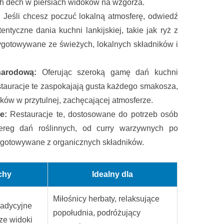
ch dech w piersiach widoków na wzgórza.
:
Jeśli chcesz poczuć lokalną atmosferę, odwiedź
entyczne dania kuchni lankijskiej, takie jak ryż z
rzygotowywane ze świeżych, lokalnych składników i
narodową:
Oferując szeroką gamę dań kuchni
restauracje te zaspokajają gusta każdego smakosza,
w w przytulnej, zachęcającej atmosferze.
e:
Restauracje te, dostosowane do potrzeb osób
zereg dań roślinnych, od curry warzywnych po
ygotowywane z organicznych składników.
chy
Idealny dla
Miłośnicy herbaty, relaksujące
radycyjne
popołudnia, podróżujący
ze widoki