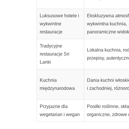
Luksusowe hotele i
Ekskluzywna atmosf
wykwintne
wykwintna kuchnia,
restauracje
panoramiczne widok
Tradycyjne
Lokalna kuchnia, ro
restauracje Sri
przepisy, autentycz
Lanki
Kuchnia
Dania kuchni włoskie
międzynarodowa
i zachodniej, różno
Przyjazne dla
Posiłki roślinne, skł
wegetarian i wegan
organiczne, zdrowe 