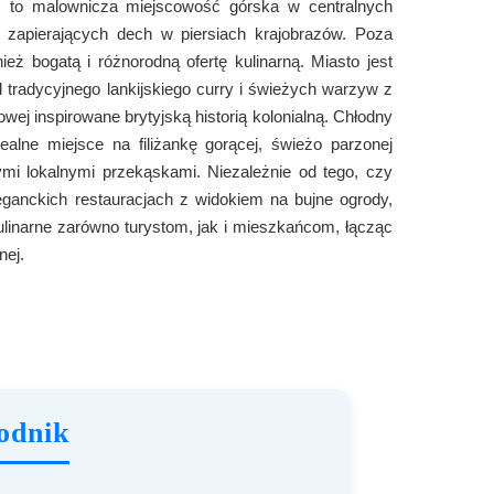
, to malownicza miejscowość górska w centralnych
i zapierających dech w piersiach krajobrazów. Poza
eż bogatą i różnorodną ofertę kulinarną. Miasto jest
d tradycyjnego lankijskiego curry i świeżych warzyw z
wej inspirowane brytyjską historią kolonialną. Chłodny
ealne miejsce na filiżankę gorącej, świeżo parzonej
ymi lokalnymi przekąskami. Niezależnie od tego, czy
eleganckich restauracjach z widokiem na bujne ogrody,
linarne zarówno turystom, jak i mieszkańcom, łącząc
nej.
odnik