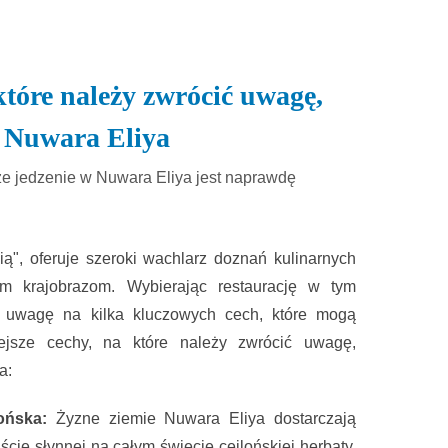
które należy zwrócić uwagę,
w Nuwara Eliya
 że jedzenie w Nuwara Eliya jest naprawdę
ą", oferuje szeroki wachlarz doznań kulinarnych
ym krajobrazom. Wybierając restaurację w tym
ić uwagę na kilka kluczowych cech, które mogą
ejsze cechy, na które należy zwrócić uwagę,
a:
ońska:
Żyzne ziemie Nuwara Eliya dostarczają
ie słynnej na całym świecie cejlońskiej herbaty,