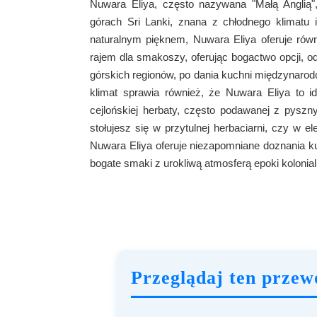
Nuwara Eliya, często nazywana "Małą Anglią"
górach Sri Lanki, znana z chłodnego klimatu 
naturalnym pięknem, Nuwara Eliya oferuje równi
rajem dla smakoszy, oferując bogactwo opcji, o
górskich regionów, po dania kuchni międzynarodo
klimat sprawia również, że Nuwara Eliya to id
cejlońskiej herbaty, często podawanej z pyszn
stołujesz się w przytulnej herbaciarni, czy w 
Nuwara Eliya oferuje niezapomniane doznania ku
bogate smaki z urokliwą atmosferą epoki kolonial
Przeglądaj ten przew