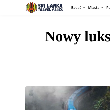
Badać
Miasta
P
Nowy luks