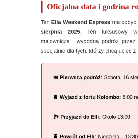
Oficjalna data i godzina r
Ten
Ella Weekend Express
ma odbyć s
sierpnia 2025
. Ten luksusowy w
malowniczą i wygodną podróż przez g
specjalnie dla tych, którzy chcą uciec z
📅 Pierwsza podróż:
Sobota, 16 sie
🚆 Wyjazd z fortu Kolombo:
6:00 r
🏞️ Przyjazd do Elli:
Około 13:00
🚆 Powrót od Elli:
Niedziela – 13:30