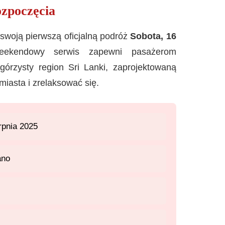
ozpoczęcia
woją pierwszą oficjalną podróż
Sobota, 16
eekendowy serwis zapewni pasażerom
órzysty region Sri Lanki, zaprojektowaną
 miasta i zrelaksować się.
rpnia 2025
ano