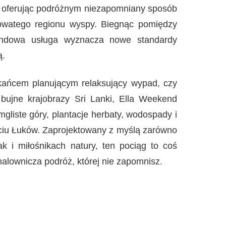
, oferując podróżnym niezapomniany sposób
owatego regionu wyspy. Biegnąc pomiędzy
ndowa usługa wyznacza nowe standardy
ą.
zkańcem planującym relaksujący wypad, czy
bujne krajobrazy Sri Lanki, Ella Weekend
gliste góry, plantacje herbaty, wodospady i
ięciu Łuków. Zaprojektowany z myślą zarówno
k i miłośnikach natury, ten pociąg to coś
 malownicza podróż, której nie zapomnisz.