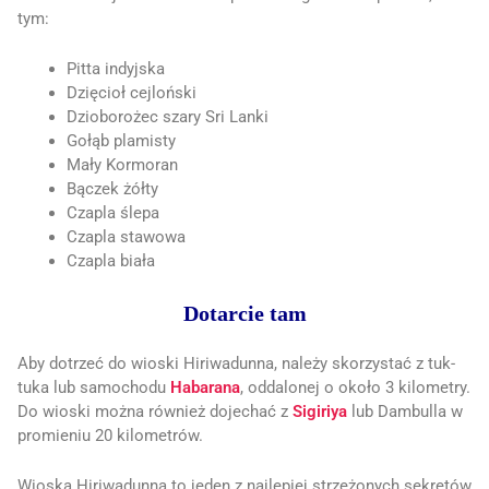
tym:
Pitta indyjska
Dzięcioł cejloński
Dzioborożec szary Sri Lanki
Gołąb plamisty
Mały Kormoran
Bączek żółty
Czapla ślepa
Czapla stawowa
Czapla biała
Dotarcie tam
Aby dotrzeć do wioski Hiriwadunna, należy skorzystać z tuk-
tuka lub samochodu
Habarana
, oddalonej o około 3 kilometry.
Do wioski można również dojechać z
Sigiriya
lub Dambulla w
promieniu 20 kilometrów.
Wioska Hiriwadunna to jeden z najlepiej strzeżonych sekretów