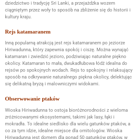
dziedzictwo i tradycję Sri Lanki, a przejażdżka wozem
ciągniętym przez woły to sposób na zbliżenie się do historii i
kultury kraju.
Rejs katamaranem
Inną popularną atrakcją jest rejs katamaranem po jeziorze
Hiriwadunna, który zapewnia spokój i ciszę. Można wynająć
katamaran i zwiedzić jezioro, podziwiając naturalne piękno
okolicy. Katamaran to mała, dwukadłubowa łódź idealna do
rejsów po spokojnych wodach. Rejs to spokojny i relaksujący
sposób na odkrywanie naturalnego piękna okolicy, delektując
się delikatną bryzą i malowniczymi widokami.
Obserwowanie ptaków
Wioska Hiriwadunna to ostoja bioróżnorodności z wieloma
zróżnicowanymi ekosystemami, takimi jak lasy, łąki i
mokradła. To idealne siedlisko dla wielu gatunków ptaków, a
co za tym idzie, idealne miejsce dla ornitologów. Wioska
Hiriwadunna jest domem dla ponad 50 gatunków ptaków, w