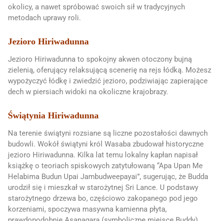
okolicy, a nawet spróbować swoich sił w tradycyjnych
metodach uprawy roli.
Jezioro Hiriwadunna
Jezioro Hiriwadunna to spokojny akwen otoczony bujną
zielenią, oferujący relaksującą scenerię na rejs łódką. Możesz
wypożyczyć łódkę i zwiedzić jezioro, podziwiając zapierające
dech w piersiach widoki na okoliczne krajobrazy.
Świątynia Hiriwadunna
Na terenie świątyni rozsiane są liczne pozostałości dawnych
budowli. Wokół świątyni król Wasaba zbudował historyczne
jezioro Hiriwadunna. Kilka lat temu lokalny kapłan napisał
książkę o teoriach spiskowych zatytułowaną “Apa Upan Me
Helabima Budun Upai Jambudweepayai”, sugerując, że Budda
urodził się i mieszkał w starożytnej Sri Lance. U podstawy
starożytnego drzewa bo, częściowo zakopanego pod jego
korzeniami, spoczywa masywna kamienna płyta,
prawdopodobnie Asanagara (symboliczne miejsce Buddy).